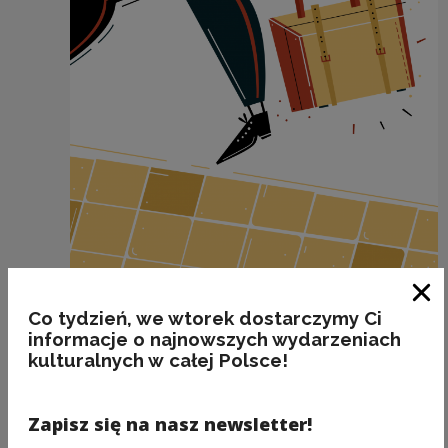
SAKWOJAŻ
Zam
Co tydzień, we wtorek dostarczymy Ci
informacje o najnowszych wydarzeniach
Kategorie:
etymologia, przedmioty, fleksja
kulturalnych w całej Polsce!
Zapisz się na nasz newsletter!