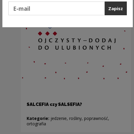
Podaj e-mail
Zapisz
SALCEFIA czy SALSEFIA?
Kategorie:
jedzenie, rośliny, poprawność,
ortografia