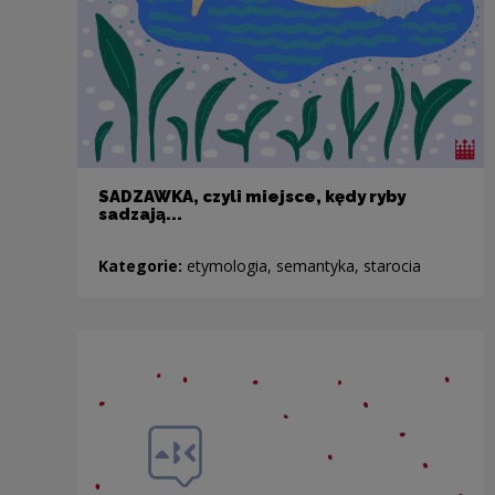
SADZAWKA, czyli miejsce, kędy ryby
sadzają...
Kategorie:
etymologia, semantyka, starocia