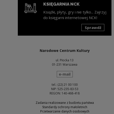
KSIĘGARNIA NCK
Książki, płyty, gry i nie tylko... Zajrzyj
do księgarni internetowej NCK!
Sprawdź
Uwaga, link zostanie otwarty w nowym oknie
Narodowe Centrum Kultury
ul. Płocka 13
01-231 Warszawa
wyślij wiadomość
e-mail
tel.: (22) 21 00 100
NIP: 525-235-83-53
REGON: 140-468-418
Zadania realizowane z budżetu państwa
Standardy ochrony małoletnich
Przetwarzanie danych osobowych