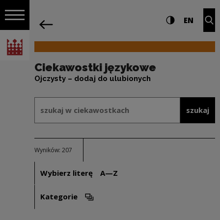
na całej stro
Ciekawostki językowe | Narodowe Cent
Ustawienia i wyszukiw
Wysoki kontra
CHANG
Roz
EN
Nawigacja
powrót
Włącz nawigację
Narodowe Centrum Kultury
Ciekawostki językowe
Ojczysty – dodaj do ulubionych
Formularz wyszukiwania w ramach: 
szukaj w ciekawostkach
szukaj
Wyników: 207
Wybierz literę
A—Z
Kategorie
Otwórz opcje filtrowania. Uwaga: spowoduje ot