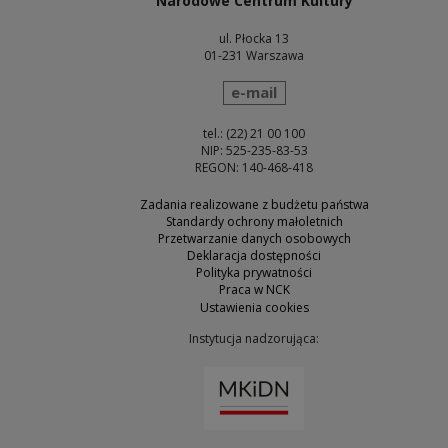
Narodowe Centrum Kultury
ul. Płocka 13
01-231 Warszawa
wyślij wiadomość
e-mail
tel.: (22) 21 00 100
NIP: 525-235-83-53
REGON: 140-468-418
Zadania realizowane z budżetu państwa
Standardy ochrony małoletnich
Przetwarzanie danych osobowych
Deklaracja dostępności
Polityka prywatności
Praca w NCK
Ustawienia cookies
Instytucja nadzorująca:
Uwaga, link zostanie otw