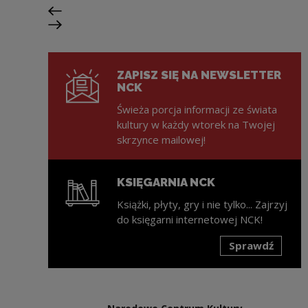
Poprzedni slajd
Następny slajd
ZAPISZ SIĘ NA NEWSLETTER
NCK
Świeża porcja informacji ze świata
kultury w każdy wtorek na Twojej
skrzynce mailowej!
KSIĘGARNIA NCK
Książki, płyty, gry i nie tylko... Zajrzyj
do księgarni internetowej NCK!
Sprawdź
Uwaga, link zostanie otwarty w nowym oknie