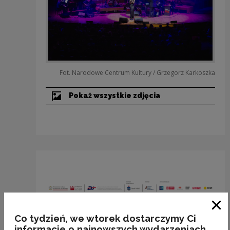
Fot. Narodowe Centrum Kultury / Grzegorz Karkoszka
Pokaż wszystkie zdjęcia
Zam
Co tydzień, we wtorek dostarczymy Ci
informacje o najnowszych wydarzeniach