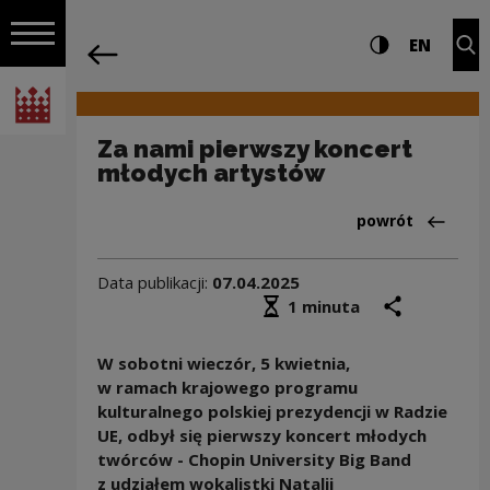
na całej stro
Za nami pierwszy koncert młodych art
Ustawienia i wyszukiw
Wysoki kontra
CHANG
Roz
EN
Nawigacja
powrót
Włącz nawigację
Narodowe Centrum Kultury
Za nami pierwszy koncert
młodych artystów
Powrót do:Aktua
powrót
Data publikacji:
07.04.2025
Średni czas czytania
podziel się
druk
1 minuta
W sobotni wieczór, 5 kwietnia,
w ramach krajowego programu
kulturalnego polskiej prezydencji w Radzie
UE, odbył się pierwszy koncert młodych
twórców - Chopin University Big Band
z udziałem wokalistki Natalii