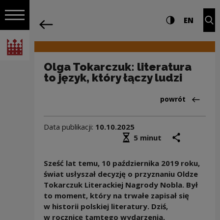
na całej stro
Olga Tokarczuk: literatura to język, kt
Ustawienia i wyszukiw
Wysoki kontra
CHANG
Roz
EN
Nawigacja
powrót
Włącz nawigację
Narodowe Centrum Kultury
Olga Tokarczuk: literatura
to język, który łączy ludzi
Powrót do:Aktua
powrót
Data publikacji:
10.10.2025
Średni czas czytania
podziel się
druk
5 minut
Sześć lat temu, 10 października 2019 roku,
świat usłyszał decyzję o przyznaniu Oldze
Tokarczuk Literackiej Nagrody Nobla. Był
to moment, który na trwałe zapisał się
w historii polskiej literatury. Dziś,
w rocznicę tamtego wydarzenia,