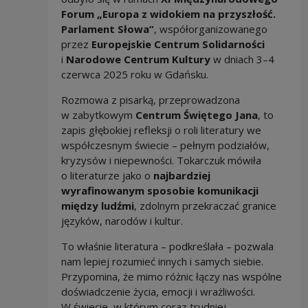
Forum „Europa z widokiem na przyszłość.
Parlament Słowa”
, współorganizowanego
przez
Europejskie Centrum Solidarności
i
Narodowe Centrum Kultury
w dniach 3–4
czerwca 2025 roku w Gdańsku.
Rozmowa z pisarką, przeprowadzona
w zabytkowym
Centrum Świętego Jana
, to
zapis głębokiej refleksji o roli literatury we
współczesnym świecie – pełnym podziałów,
kryzysów i niepewności. Tokarczuk mówiła
o literaturze jako o
najbardziej
wyrafinowanym sposobie komunikacji
między ludźmi
, zdolnym przekraczać granice
języków, narodów i kultur.
To właśnie literatura – podkreślała – pozwala
nam lepiej rozumieć innych i samych siebie.
Przypomina, że mimo różnic łączy nas wspólne
doświadczenie życia, emocji i wrażliwości.
W świecie, w którym coraz trudniej