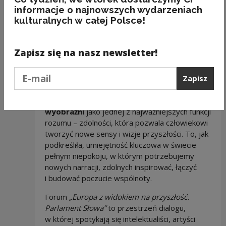
zrozumieć siebie nawzajem i świat, w którym
informacje o najnowszych wydarzeniach
żyjemy.
kulturalnych w całej Polsce!
–
Literatura pokazuje, że różnice między nami
są mniejsze, niż się wydaje. Odwołuje się
Zapisz się na nasz newsletter!
do tego, co wspólne – do ludzkiego
doświadczenia i przeżywania rzeczywistości
–
Podaj e-mail
Zapisz
mówiła autorka
Ksiąg Jakubowych
.
Tokarczuk zwróciła też uwagę na znaczenie
wyobraźni
jako jednej z najważniejszych funkcji
rozumu – zdolności, która pozwala człowiekowi
tworzyć nowe sensy i wizje przyszłości. To, jak
podkreśliła, umiejętność kluczowa w świecie
pełnym niepokoju, w którym potrzebujemy
nowych narracji, zdolnych inspirować, łączyć
i budować poczucie wspólnoty.
Forum
„Europa z widokiem na przyszłość.
Parlament Słowa”
to przestrzeń dialogu,
w której spotykają się intelektualiści, artyści