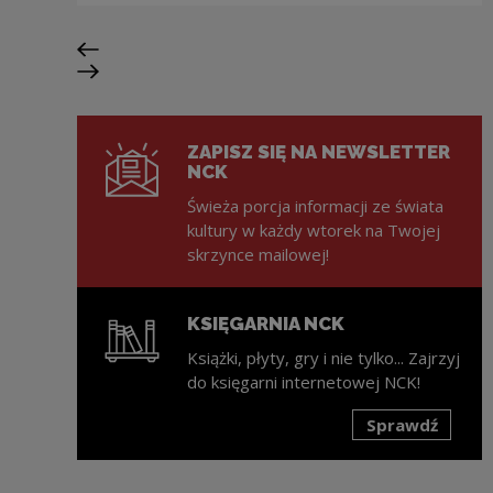
Poprzedni slajd
Następny slajd
ZAPISZ SIĘ NA NEWSLETTER
NCK
Świeża porcja informacji ze świata
kultury w każdy wtorek na Twojej
skrzynce mailowej!
KSIĘGARNIA NCK
Książki, płyty, gry i nie tylko... Zajrzyj
do księgarni internetowej NCK!
Sprawdź
Uwaga, link zostanie otwarty w nowym oknie