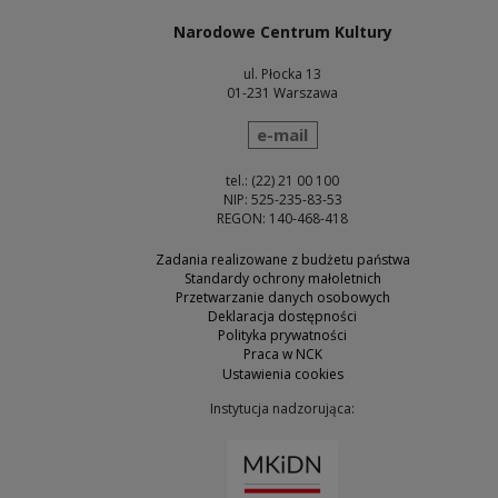
Narodowe Centrum Kultury
ul. Płocka 13
01-231 Warszawa
wyślij wiadomość
e-mail
tel.: (22) 21 00 100
NIP: 525-235-83-53
REGON: 140-468-418
Zadania realizowane z budżetu państwa
Standardy ochrony małoletnich
Przetwarzanie danych osobowych
Deklaracja dostępności
Polityka prywatności
Praca w NCK
Ustawienia cookies
Instytucja nadzorująca:
Uwaga, link zostanie otw