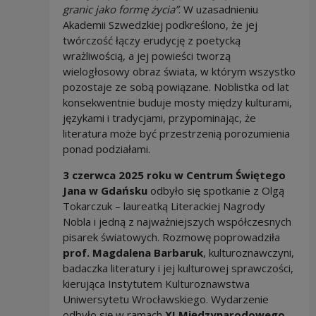
granic jako formę życia”
. W uzasadnieniu
Akademii Szwedzkiej podkreślono, że jej
twórczość łączy erudycję z poetycką
wrażliwością, a jej powieści tworzą
wielogłosowy obraz świata, w którym wszystko
pozostaje ze sobą powiązane. Noblistka od lat
konsekwentnie buduje mosty między kulturami,
językami i tradycjami, przypominając, że
literatura może być przestrzenią porozumienia
ponad podziałami.
3 czerwca 2025 roku w Centrum Świętego
Jana w Gdańsku
odbyło się spotkanie z Olgą
Tokarczuk – laureatką Literackiej Nagrody
Nobla i jedną z najważniejszych współczesnych
pisarek światowych. Rozmowę poprowadziła
prof. Magdalena Barbaruk
, kulturoznawczyni,
badaczka literatury i jej kulturowej sprawczości,
kierująca Instytutem Kulturoznawstwa
Uniwersytetu Wrocławskiego. Wydarzenie
odbyło się w ramach
XI Międzynarodowego