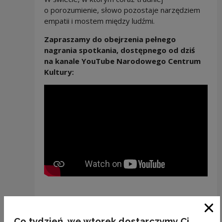
o porozumienie, słowo pozostaje narzędziem
empatii i mostem między ludźmi.
Zapraszamy do obejrzenia pełnego
nagrania spotkania, dostępnego od dziś
na kanale YouTube Narodowego Centrum
Kultury:
Pisarka zaznaczała, że
czytanie i opowiadanie
Zam
historii to akt empatii
– sposób, by lepiej
Co tydzień, we wtorek dostarczymy Ci