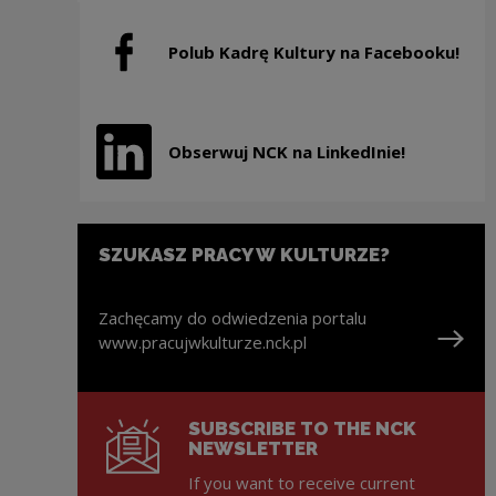
Polub Kadrę Kultury na Facebooku!
Note, the link will open in a new window
Obserwuj NCK na LinkedInie!
Note, the link will open in a new window
SZUKASZ PRACY W KULTURZE?
Zachęcamy do odwiedzenia portalu
www.pracujwkulturze.nck.pl
Note, the link will open in a new window
SUBSCRIBE TO THE NCK
NEWSLETTER
If you want to receive current