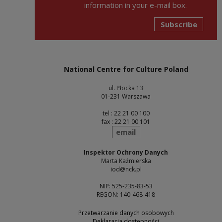
information in your e-mail box.
Subscribe
National Centre for Culture Poland
ul. Płocka 13
01-231 Warszawa
tel : 22 21 00 100
fax : 22 21 00 101
send
email
Inspektor Ochrony Danych
Marta Kaźmierska
iod@nck.pl
NIP: 525-235-83-53
REGON: 140-468-418
Przetwarzanie danych osobowych
Deklaracja dostępności