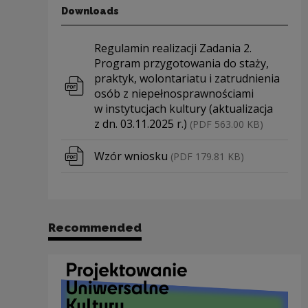
Downloads
Download file
Regulamin realizacji Zadania 2.
Program przygotowania do staży,
praktyk, wolontariatu i zatrudnienia
osób z niepełnosprawnościami
w instytucjach kultury (aktualizacja
z dn. 03.11.2025 r.)
(PDF 563.00 KB)
Download file
Wzór wniosku
(PDF 179.81 KB)
Recommended