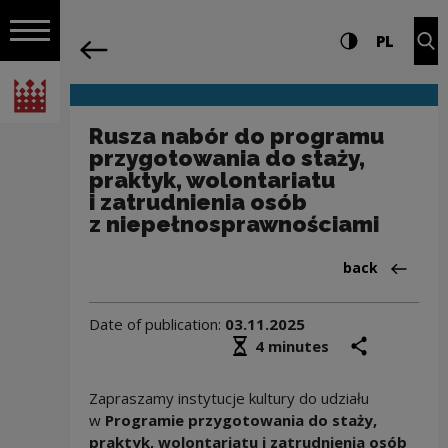
on the entire
Rusza nabór do programu przygotowania
Settings and search
High contrast
CHANG
Exp
PL
Navigation
back
Open navigation
National Centre for Culture Poland
Rusza nabór do programu
przygotowania do staży,
praktyk, wolontariatu
i zatrudnienia osób
z niepełnosprawnościami
Back to:Aktua
back
Date of publication:
03.11.2025
Średni czas czytania
share
prin
4 minutes
Zapraszamy instytucje kultury do udziału
w
Programie przygotowania do staży,
praktyk, wolontariatu i zatrudnienia osób