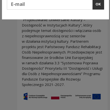
Podaj e-mail
praktyk, wolontariatu i zatrudnienia osób
OK
z niepełnosprawnościami w instytucjach kultury"
jest realizowane w ramach projektu
“Projektowanie Uniwersalne Kultury –
Dostępność w Instytucjach Kultury”, który
podejmuje temat dostępności i włączania osób
z niepełnosprawnością oraz seniorów
w działania instytucji kultury. Partnerem
projektu jest Państwowy Fundusz Rehabilitacji
Osób Niepełnosprawnych. Przedsięwzięcie jest
finansowane ze środków Unii Europejskiej
w ramach działania 3.3 “Systemowa Poprawa
Dostępności” Priorytetu III “Dostępność i Usługi
dla Osób z Niepełnosprawnościami” Programu
Fundusze Europejskie dla Rozwoju
Społecznego 2021-2027.