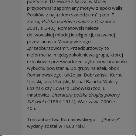
poetyckiej Dziewczę z Sącza, w której
przypominał zapomniany motyw z epoki walki
Polaków z najazdem szwedzkim)”, (zob. F.
Ziejka,
Polska poetów i malarzy
, Olszanica
2001, s. 340.). Romanowski należał
do lwowskiej młodej inteligencji, nazwanej
przez Janusza Maciejewskiego
„przedburzowcami”. Przedburzowcy to
nieformalna, międzypokoleniowa grupa, której
członkowie przeświadczeni byli o nieuchronności
wybuchu powstania. Do grupy należeli, obok
Romanowskiego, także Jan Dobrzański, Kornel
Ujejski, Józef Szujski, Michał Bałudki, Walery
Łoziński czy Edward Lubowski (zob. E.
Ihnatowicz,
Literatura polska drugiej połowy
XIX wieku
[1864-1914], Warszawa 2000, s.
40.).
Tom autorstwa Romanowskiego – „Poezje” –
wydany został w 1863 roku.