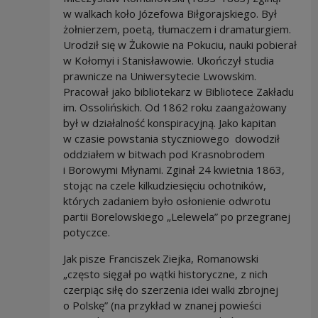
w walkach koło Józefowa Biłgorajskiego. Był
żołnierzem, poetą, tłumaczem i dramaturgiem.
Urodził się w Żukowie na Pokuciu, nauki pobierał
w Kołomyi i Stanisławowie. Ukończył studia
prawnicze na Uniwersytecie Lwowskim.
Pracował jako bibliotekarz w Bibliotece Zakładu
im. Ossolińskich. Od 1862 roku zaangażowany
był w działalność konspiracyjną. Jako kapitan
w czasie powstania styczniowego dowodził
oddziałem w bitwach pod Krasnobrodem
i Borowymi Młynami. Zginał 24 kwietnia 1863,
stojąc na czele kilkudziesięciu ochotników,
których zadaniem było osłonienie odwrotu
partii Borelowskiego „Lelewela” po przegranej
potyczce.
Jak pisze Franciszek Ziejka, Romanowski
„często sięgał po wątki historyczne, z nich
czerpiąc siłę do szerzenia idei walki zbrojnej
o Polskę” (na przykład w znanej powieści