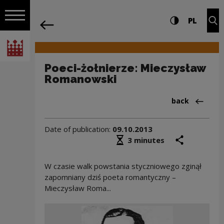
on the entire
Poeci-żołnierze: Mieczysław Romanows
Settings and search
High contrast
CHANG
Exp
PL
Navigation
back
Open navigation
National Centre for Culture Poland
Poeci-żołnierze: Mieczysław
Romanowski
Back to:Aktua
back
Date of publication:
09.10.2013
Średni czas czytania
share
prin
3 minutes
W czasie walk powstania styczniowego zginął
zapomniany dziś poeta romantyczny –
Mieczysław Roma...