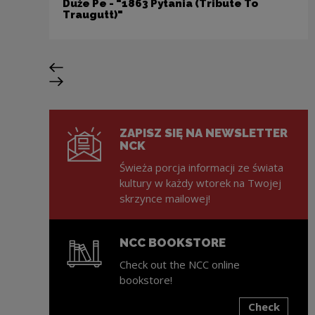
Duże Pe - "1863 Pytania (Tribute To
Traugutt)"
Previous slide
Next slide
ZAPISZ SIĘ NA NEWSLETTER
NCK
Świeża porcja informacji ze świata
kultury w każdy wtorek na Twojej
skrzynce mailowej!
NCC BOOKSTORE
Check out the NCC online
bookstore!
Check