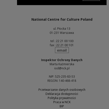
Note, the link will open in a new window
National Centre for Culture Poland
ul. Płocka 13
01-231 Warszawa
tel : 22 21 00 100
fax : 22 21 00 101
send
email
Inspektor Ochrony Danych
Marta Kaźmierska
iod@nck.pl
NIP: 525-235-83-53
REGON: 140-468-418
Przetwarzanie danych osobowych
Deklaracja dostępności
Polityka prywatności
Praca w NCK
BIP