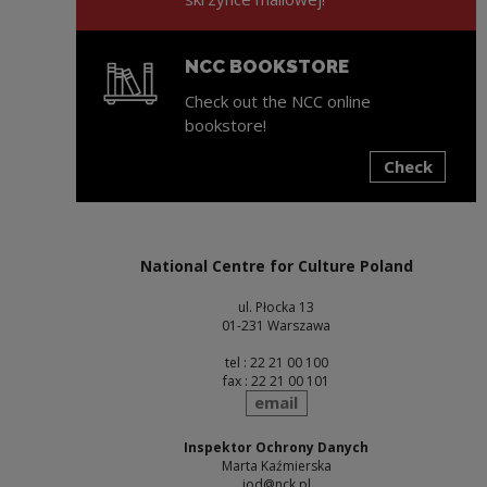
NCC BOOKSTORE
Check out the NCC online
bookstore!
Check
Note, the link will open in a new window
National Centre for Culture Poland
ul. Płocka 13
01-231 Warszawa
tel : 22 21 00 100
fax : 22 21 00 101
send
email
Inspektor Ochrony Danych
Marta Kaźmierska
iod@nck.pl