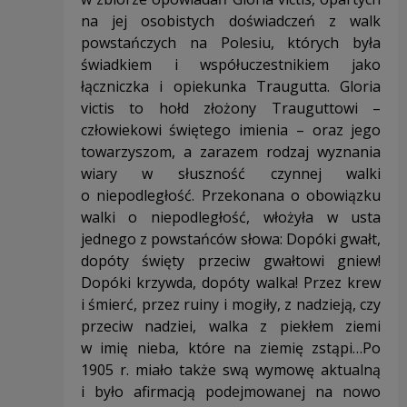
na jej osobistych doświadczeń z walk
powstańczych na Polesiu, których była
świadkiem i współuczestnikiem jako
łączniczka i opiekunka Traugutta. Gloria
victis to hołd złożony Trauguttowi –
człowiekowi świętego imienia – oraz jego
towarzyszom, a zarazem rodzaj wyznania
wiary w słuszność czynnej walki
o niepodległość. Przekonana o obowiązku
walki o niepodległość, włożyła w usta
jednego z powstańców słowa: Dopóki gwałt,
dopóty święty przeciw gwałtowi gniew!
Dopóki krzywda, dopóty walka! Przez krew
i śmierć, przez ruiny i mogiły, z nadzieją, czy
przeciw nadziei, walka z piekłem ziemi
w imię nieba, które na ziemię zstąpi…Po
1905 r. miało także swą wymowę aktualną
i było afirmacją podejmowanej na nowo