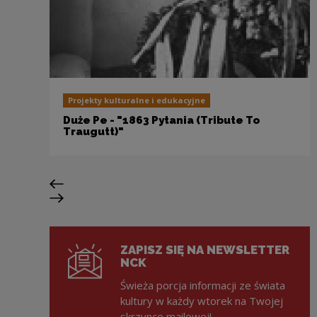
Projekty kulturalne i edukacyjne
Duże Pe - "1863 Pytania (Tribute To
Traugutt)"
Previous slide
Next slide
ZAPISZ SIĘ NA NEWSLETTER
NCK
Świeża porcja informacji ze świata
kultury w każdy wtorek na Twojej
skrzynce mailowej!