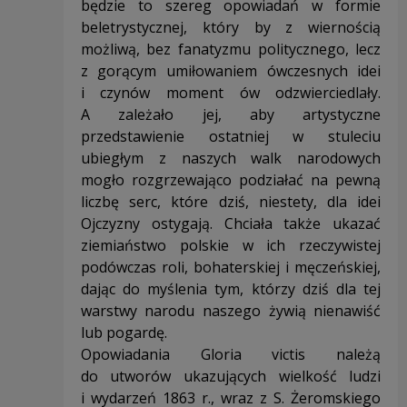
będzie to szereg opowiadań w formie
beletrystycznej, który by z wiernością
możliwą, bez fanatyzmu politycznego, lecz
z gorącym umiłowaniem ówczesnych idei
i czynów moment ów odzwierciedlały.
A zależało jej, aby artystyczne
przedstawienie ostatniej w stuleciu
ubiegłym z naszych walk narodowych
mogło rozgrzewająco podziałać na pewną
liczbę serc, które dziś, niestety, dla idei
Ojczyzny ostygają. Chciała także ukazać
ziemiaństwo polskie w ich rzeczywistej
podówczas roli, bohaterskiej i męczeńskiej,
dając do myślenia tym, którzy dziś dla tej
warstwy narodu naszego żywią nienawiść
lub pogardę.
Opowiadania Gloria victis należą
do utworów ukazujących wielkość ludzi
i wydarzeń 1863 r., wraz z S. Żeromskiego