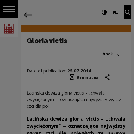
on the entire
Gloria victis | Narodowe Centrum Kultu
Settings and search
High contrast
CHANG
Exp
PL
Navigation
back
Open navigation
National Centre for Culture Poland
Gloria victis
Back to:Aktua
back
Date of publication:
25.07.2014
Średni czas czytania
share
prin
9 minutes
Łacińska dewiza gloria victis – „chwała
zwyciężonym” – oznaczająca najwyższy wyraz
czci dla pol...
Łacińska dewiza gloria victis – „chwała
zwyciężonym” – oznaczająca najwyższy
wyraz czci dla poległych za sprawę