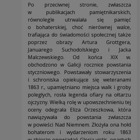
Po przeciwnej stronie, zwłaszcza
w publikacjach pamiętnikarskich,
równolegle utrwalała się pamięć
o bohaterskiej, choć nierównej walce,
trafiająca do świadomości społecznej także
poprzez obrazy Artura Grottgera,
Januarego Suchodolskiego i Jacka
Malczewskiego. Od końca XIX w.
obchodzono w Galicji rocznice powstania
styczniowego. Powstawały stowarzyszenia
i schroniska opiekujące się weteranami
1863 r., upamiętniano miejsca walk i groby
poległych, rosła legenda ofiary na ołtarzu
ojczyzny. Wielką rolę w upowszechnieniu tej
oceny odegrała Eliza Orzeszkowa, która
nawiązywała do powstania zwłaszcza
w powieści Nad Niemnem. Złożyła ona hołd
bohaterom i wydarzeniom roku 1863
w zbiorze opowiadań Gloria victis, opartych