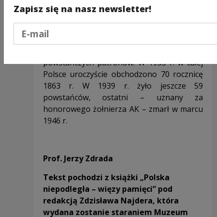
straconych 5 sierpnia 1864 r. Tradycja
Zapisz się na nasz newsletter!
powstania została wpisana do oficjalnych
obchodów świąt państwowych, a weterani
Podaj e-mail
należeli do ich honorowych uczestników.
Pułki wojskowe i szkoły otrzymywały
powstańczych patronów. W 1933 r. w całej
Polsce uroczyście obchodzono 70 rocznicę
1863 r. W 1939 r. żyło jeszcze 59
powstańców, ostatni – uznany za
honorowego żołnierza AK – zmarł w marcu
1946 r.
Prof. Jerzy Zdrada
Tekst pochodzi z książki „Polska
niepodległa – więzy pamięci” pod
redakcją Zdzisława Najdera, która
wydana zostanie staraniem Muzeum