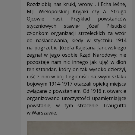
Rozdziobią nas kruki, wrony… i Echa leśne,
M.J. Wielopolskiej Kryjaki czy A. Struga
Ojcowie nasi. Przykład powstańców
styczniowych stawiał Józef Piłsudski
członkom organizacji strzeleckich za wzór
do naśladowania, kiedy w styczniu 1914
na pogrzebie Józefa Kajetana Janowskiego
żegnał w jego osobie Rząd Narodowy: nie
pozostaje nam nic innego jak ująć w dłoń
ten sztandar, który on tak wysoko dzierżył,
i iść z nim w bój. Legioniści na swym szlaku
bojowym 1914-1917 otaczali opieką miejsca
związane z powstaniem. Od 1916 r. otwarcie
organizowano uroczystości upamiętniające
powstanie, w tym stracenie Traugutta
w Warszawie.