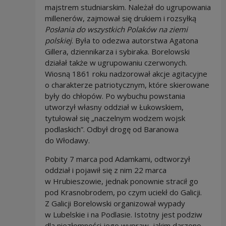
majstrem studniarskim. Należał do ugrupowania
millenerów, zajmował się drukiem i rozsyłką
Posłania
do wszystkich Polaków na ziemi
polskiej
. Była to odezwa autorstwa Agatona
Gillera, dziennikarza i sybiraka. Borelowski
działał także w ugrupowaniu czerwonych.
Wiosną 1861 roku nadzorował akcje agitacyjne
o charakterze patriotycznym, które skierowane
były do chłopów. Po wybuchu powstania
utworzył własny oddział w Łukowskiem,
tytułował się „naczelnym wodzem wojsk
podlaskich”. Odbył drogę od Baranowa
do Włodawy.
Pobity 7 marca pod Adamkami, odtworzył
oddział i pojawił się z nim 22 marca
w Hrubieszowie, jednak ponownie stracił go
pod Krasnobrodem, po czym uciekł do Galicji.
Z Galicji Borelowski organizował wypady
w Lubelskie i na Podlasie. Istotny jest podziw
dla niezłomności jego wypraw, jakim darzono