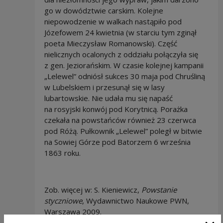
go w dowództwie carskim. Kolejne
niepowodzenie w walkach nastąpiło pod
Józefowem 24 kwietnia (w starciu tym zginął
poeta Mieczysław Romanowski). Część
nielicznych ocalonych z oddziału połączyła się
z gen. Jeziorańskim. W czasie kolejnej kampanii
„Lelewel” odniósł sukces 30 maja pod Chruśliną
w Lubelskiem i przesunął się w lasy
lubartowskie. Nie udała mu się napaść
na rosyjski konwój pod Korytnicą. Porażka
czekała na powstańców również 23 czerwca
pod Różą. Pułkownik „Lelewel” poległ w bitwie
na Sowiej Górze pod Batorzem 6 września
1863 roku.
Zob. więcej w: S. Kieniewicz,
Powstanie
styczniowe
, Wydawnictwo Naukowe PWN,
Warszawa 2009.