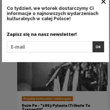
Clo
Co tydzień, we wtorek dostarczymy Ci
informacje o najnowszych wydarzeniach
kulturalnych w całej Polsce!
Recommended
Zapisz się na nasz newsletter!
Podaj e-mail
OK
Projekty kulturalne i edukacyjne
Duże Pe - "1863 Pytania (Tribute To
Traugutt)"