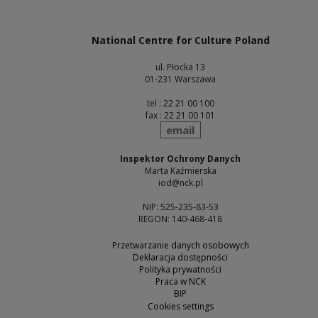
Note, the link will open in a new window
National Centre for Culture Poland
ul. Płocka 13
01-231 Warszawa
tel : 22 21 00 100
fax : 22 21 00 101
send
email
Inspektor Ochrony Danych
Marta Kaźmierska
iod@nck.pl
NIP: 525-235-83-53
REGON: 140-468-418
Przetwarzanie danych osobowych
Deklaracja dostępności
Polityka prywatności
Praca w NCK
BIP
Cookies settings