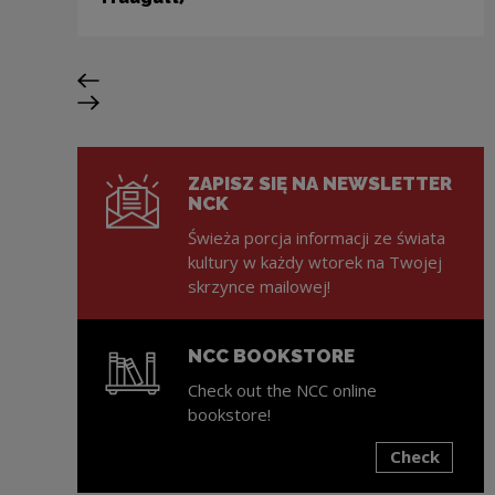
Previous slide
Next slide
ZAPISZ SIĘ NA NEWSLETTER
NCK
Świeża porcja informacji ze świata
kultury w każdy wtorek na Twojej
skrzynce mailowej!
NCC BOOKSTORE
Check out the NCC online
bookstore!
Check