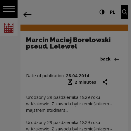
on the entire
Marcin Maciej Borelowski pseud. Lelew
Settings and search
High contrast
CHANG
Exp
PL
Navigation
back
Open navigation
National Centre for Culture Poland
Marcin Maciej Borelowski
pseud. Lelewel
Back to:Aktua
back
Date of publication:
28.04.2014
Średni czas czytania
share
prin
2 minutes
Urodzony 29 października 1829 roku
w Krakowie. Z zawodu był rzemieślnikiem –
majstrem studniars...
Urodzony 29 października 1829 roku
w Krakowie. Z zawodu był rzemieślnikiem –