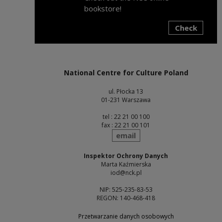
bookstore!
Check
Note, the link will open in a new window
National Centre for Culture Poland
ul. Płocka 13
01-231 Warszawa
tel : 22 21 00 100
fax : 22 21 00 101
send
email
Inspektor Ochrony Danych
Marta Kaźmierska
iod@nck.pl
NIP: 525-235-83-53
REGON: 140-468-418
Przetwarzanie danych osobowych