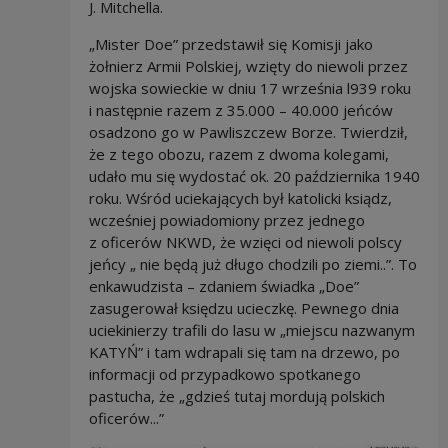
J. Mitchella.
„Mister Doe” przedstawił się Komisji jako
żołnierz Armii Polskiej, wzięty do niewoli przez
wojska sowieckie w dniu 17 września l939 roku
i następnie razem z 35.000 – 40.000 jeńców
osadzono go w Pawliszczew Borze. Twierdził,
że z tego obozu, razem z dwoma kolegami,
udało mu się wydostać ok. 20 października 1940
roku. Wśród uciekających był
katolicki ksiądz,
wcześniej powiadomiony przez jednego
z oficerów NKWD, że
wzięci od niewoli polscy
jeńcy „ nie będą już długo chodzili po ziemi..”. To
enkawudzista – zdaniem
świadka „Doe”
zasugerował księdzu ucieczkę. Pewnego dnia
uciekinierzy trafili do lasu w „miejscu nazwanym
KATYŃ”
i tam wdrapali się tam na drzewo, po
informacji od przypadkowo spotkanego
pastucha, że „gdzieś tutaj
mordują polskich
oficerów...”