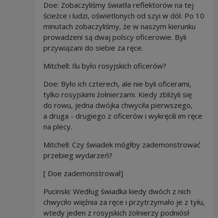
Doe: Zobaczyliśmy światła reflektorów na tej
ścieżce i ludzi, oświetlonych od szyi w dół. Po 10
minutach zobaczyliśmy, że w naszym kierunku
prowadzeni są dwaj polscy oficerowie. Byli
przywiązani do siebie za ręce.
Mitchell: Ilu było rosyjskich oficerów?
Doe: Było ich czterech, ale nie byli oficerami,
tylko rosyjskimi żołnierzami. Kiedy zbliżyli się
do rowu, jedna dwójka chwyciła pierwszego,
a druga - drugiego z oficerów i wykręcili im ręce
na plecy.
Mitchell: Czy świadek mógłby zademonstrować
przebieg wydarzeń?
[ Doe zademonstrował]
Pucinski: Według świadka kiedy dwóch z nich
chwyciło więźnia za ręce i przytrzymało je z tyłu,
wtedy jeden z rosyjskich żołnierzy podniósł