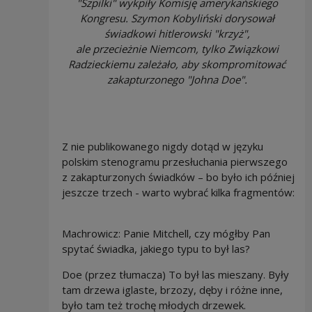
"Szpilki" wykpiły Komisję amerykańskiego
Kongresu. Szymon Kobyliński dorysował
świadkowi hitlerowski "krzyż",
ale przecieżnie Niemcom, tylko Związkowi
Radzieckiemu zależało, aby skompromitować
zakapturzonego "Johna Doe".
Z nie publikowanego nigdy dotąd w języku
polskim stenogramu przesłuchania pierwszego
z zakapturzonych świadków – bo było ich później
jeszcze trzech - warto wybrać kilka fragmentów:
Machrowicz: Panie Mitchell, czy mógłby Pan
spytać świadka, jakiego typu to był las?
Doe (przez tłumacza) To był las mieszany. Były
tam drzewa iglaste, brzozy, dęby i różne inne,
było tam też trochę młodych drzewek.