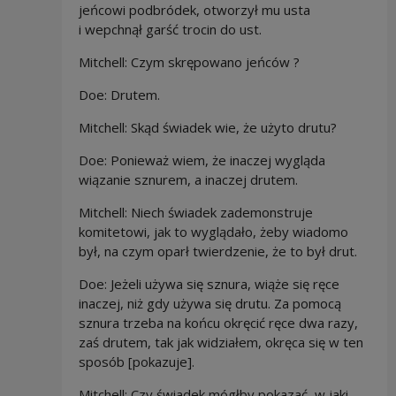
jeńcowi podbródek, otworzył mu usta
i wepchnął garść trocin do ust.
Mitchell: Czym skrępowano jeńców ?
Doe:
Drutem.
Mitchell: Skąd świadek wie, że użyto drutu?
Doe: Ponieważ wiem, że inaczej wygląda
wiązanie sznurem, a inaczej drutem.
Mitchell: Niech świadek zademonstruje
komitetowi, jak to wyglądało, żeby wiadomo
był, na czym oparł twierdzenie, że to był drut.
Doe: Jeżeli używa się sznura, wiąże się ręce
inaczej, niż gdy używa się drutu. Za pomocą
sznura trzeba na końcu okręcić ręce dwa razy,
zaś drutem, tak jak widziałem, okręca się w ten
sposób [pokazuje].
Mitchell: Czy świadek mógłby pokazać, w jaki