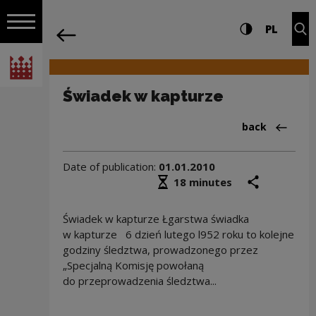
on the entire
Świadek w kapturze | Narodowe Centru
Settings and search
High contrast
CHANG
Exp
PL
Navigation
back
Open navigation
National Centre for Culture Poland
Świadek w kapturze
Back to:Aktua
back
Date of publication:
01.01.2010
Średni czas czytania
share
prin
18 minutes
Świadek w kapturze Łgarstwa świadka
w kapturze 6 dzień lutego l952 roku to kolejne
godziny śledztwa, prowadzonego przez
„Specjalną Komisję powołaną
do przeprowadzenia śledztwa...