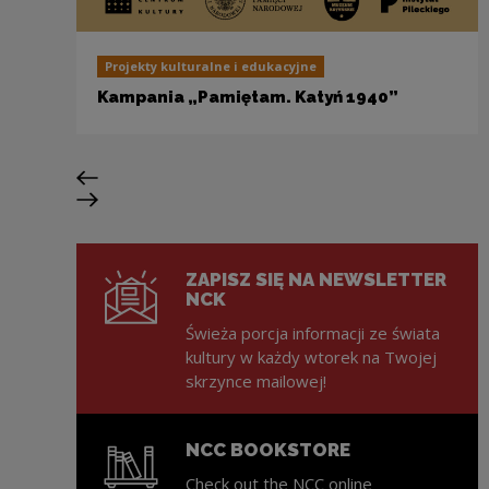
Projekty kulturalne i edukacyjne
Kampania „Pamiętam. Katyń 1940”
Previous slide
Next slide
ZAPISZ SIĘ NA NEWSLETTER
NCK
Świeża porcja informacji ze świata
kultury w każdy wtorek na Twojej
skrzynce mailowej!
NCC BOOKSTORE
Check out the NCC online