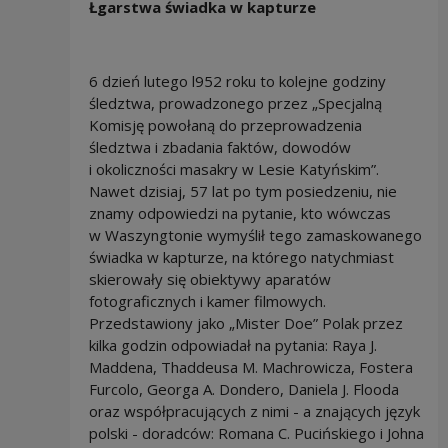
Łgarstwa świadka w kapturze
6 dzień lutego l952 roku to kolejne godziny
śledztwa, prowadzonego przez
„Specjalną
Komisję powołaną do przeprowadzenia
śledztwa i zbadania faktów, dowodów
i okoliczności masakry w Lesie Katyńskim”.
Nawet dzisiaj, 57 lat po tym posiedzeniu, nie
znamy odpowiedzi na pytanie, kto wówczas
w Waszyngtonie wymyślił tego
zamaskowanego
świadka w kapturze, na którego natychmiast
skierowały się obiektywy aparatów
fotograficznych i kamer filmowych.
Przedstawiony jako
„Mister Doe” Polak przez
kilka godzin odpowiadał na pytania: Raya J.
Maddena,
Thaddeusa M. Machrowicza, Fostera
Furcolo, Georga A. Dondero, Daniela J. Flooda
oraz współpracujących z nimi - a znających język
polski - doradców: Romana C. Pucińskiego i Johna