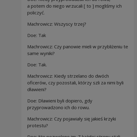
a potem do niego wrzucali [ to ] mogliśmy ich
policzyć.
Machrowicz: Wszyscy trzej?
Doe:
Tak
Machrowicz: Czy
panowie mieli w przybliżeniu te
same wyniki?
Doe: Tak.
Machrowicz: Kiedy strzelano do dwóch
oficerów, czy pozostali, którzy szli za nimi byli
dławieni?
Doe: Dławieni byli dopiero, gdy
przyprowadzono ich do rowu.
Machrowicz: Czy pojawiały się jakieś krzyki
protestu?
Doe: Nie pozwolono im. Z każdej strony stali