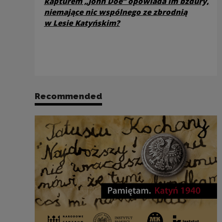
kapturem „John Doe” opowiada im bzdury,
niemające nic wspólnego ze zbrodnią
w Lesie Katyńskim?
Recommended