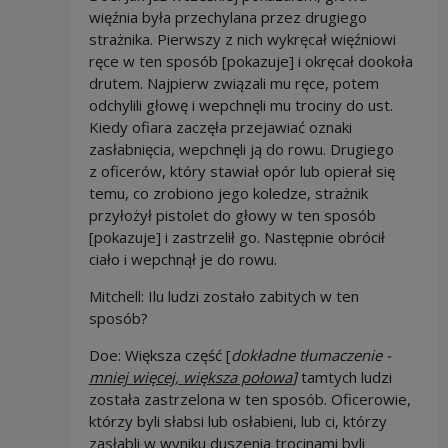
więźnia była przechylana przez drugiego
strażnika. Pierwszy z nich wykręcał więźniowi
ręce w ten sposób [pokazuje] i okręcał dookoła
drutem. Najpierw związali mu ręce, potem
odchylili głowę i wepchnęli mu trociny do ust.
Kiedy ofiara zaczęła przejawiać oznaki
zasłabnięcia, wepchnęli ją do rowu. Drugiego
z oficerów, który stawiał opór lub opierał się
temu, co zrobiono jego koledze, strażnik
przyłożył pistolet do głowy w ten sposób
[pokazuje] i zastrzelił go. Następnie obrócił
ciało i wepchnął je do rowu.
Mitchell: Ilu ludzi zostało zabitych w ten
sposób?
Doe:
Większa część [
dokładne tłumaczenie -
mniej więcej,
większa połowa
]
tamtych ludzi
została zastrzelona w ten sposób. Oficerowie,
którzy byli słabsi lub osłabieni, lub ci, którzy
zasłabli w wyniku duszenia trocinami byli