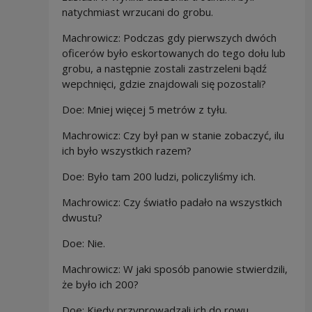
natychmiast wrzucani do grobu.
Machrowicz: Podczas gdy pierwszych dwóch
oficerów było eskortowanych do tego dołu lub
grobu, a następnie zostali zastrzeleni bądź
wepchnięci, gdzie znajdowali się pozostali?
Doe:
Mniej więcej 5 metrów z tyłu.
Machrowicz: Czy był pan w stanie zobaczyć, ilu
ich było wszystkich razem?
Doe: Było tam 200 ludzi, policzyliśmy ich.
Machrowicz: Czy światło padało na wszystkich
dwustu?
Doe: Nie.
Machrowicz: W
jaki sposób panowie stwierdzili,
że było ich 200?
Doe: Kiedy przyprowadzali ich do rowu,