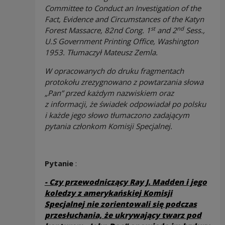
Committee to Conduct an Investigation of the
Fact, Evidence and Circumstances of the Katyn
st
nd
Forest Massacre, 82nd Cong. 1
and 2
Sess.,
U.S Government Printing Office, Washington
1953.
Tłumaczył
Mateusz Zemla.
W opracowanych do druku fragmentach
protokołu
zrezygnowano z powtarzania słowa
„Pan” przed każdym nazwiskiem oraz
z informacji, że świadek odpowiadał po polsku
i każde jego słowo tłumaczono zadającym
pytania członkom Komisji Specjalnej.
Pytanie
:
- Czy przewodniczący Ray J. Madden i jego
koledzy z amerykańskiej Komisji
Specjalnej nie zorientowali się podczas
przesłuchania, że ukrywający twarz pod