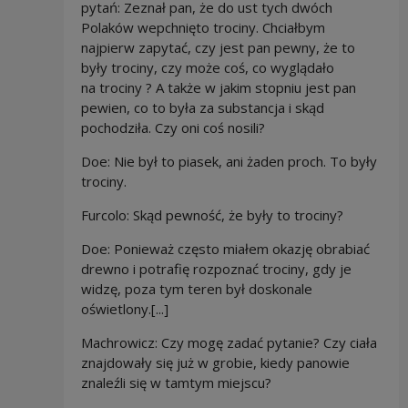
pytań: Zeznał pan, że do ust tych dwóch
Polaków wepchnięto trociny. Chciałbym
najpierw zapytać, czy jest pan pewny, że to
były trociny, czy może coś, co wyglądało
na trociny ? A także w jakim stopniu jest pan
pewien, co to była za substancja i skąd
pochodziła. Czy oni coś nosili?
Doe: Nie był to piasek, ani żaden proch. To były
trociny.
Furcolo: Skąd pewność, że były to trociny?
Doe: Ponieważ często miałem okazję obrabiać
drewno i potrafię rozpoznać trociny, gdy je
widzę, poza tym teren był doskonale
oświetlony.[...]
Machrowicz: Czy mogę zadać pytanie? Czy
ciała
znajdowały się już w grobie, kiedy panowie
znaleźli się w tamtym miejscu?