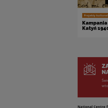
Projekty kultura
Kampania
Katyń 194
ZA
N
Świ
wto
National Centre f