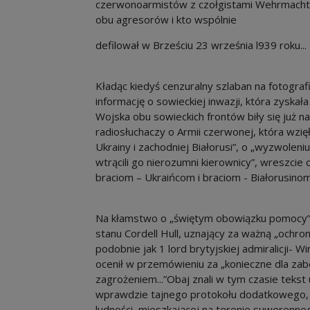
czerwonoarmistów z czołgistami Wehrmachtu, 
obu agresorów i kto wspólnie
defilował w Brześciu 23 września l939 roku...
Kładąc kiedyś cenzuralny szlaban na fotogra
informację o sowieckiej inwazji, która zyska
Wojska obu sowieckich frontów biły się już 
radiosłuchaczy o Armii czerwonej, która wzięł
Ukrainy i zachodniej Białorusi”, o „wyzwoleni
wtrącili go nierozumni kierownicy”, wreszci
braciom – Ukraińcom i braciom - Białorusino
Na kłamstwo o „świętym obowiązku pomocy” c
stanu Cordell Hull, uznający za ważną „ochro
podobnie jak 1 lord brytyjskiej admiralicji- W
ocenił w przemówieniu za „konieczne dla zab
zagrożeniem...”Obaj znali w tym czasie tekst
wprawdzie tajnego protokołu dodatkowego, a
ludności, mieszkającej na terenie suweren