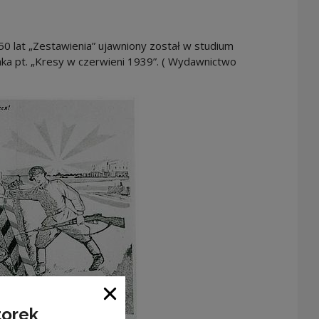
 50 lat „Zestawienia” ujawniony został w studium
ka pt. „Kresy w czerwieni 1939”. ( Wydawnictwo
Close window
torek