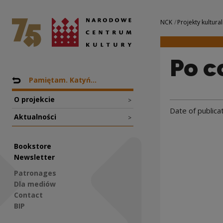
Po co do Polski |
National Centre for Culture Poland
Navigation
NCK
Projekty kultural
Po c
Nawigacja
Back to: Projekty
Pamiętam. Katyń...
O projekcie
>
Date of publica
Aktualności
>
Bookstore
Newsletter
Patronages
Dla mediów
Contact
BIP