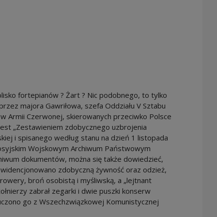
lisko fortepianów ? Żart ? Nic podobnego, to tylko
przez majora Gawriłowa, szefa Oddziału V Sztabu
ów Armii Czerwonej, skierowanych przeciwko Polsce
jest „Zestawieniem zdobycznego uzbrojenia
skiej i spisanego według stanu na dzień 1 listopada
 Rosyjskim Wojskowym Archiwum Państwowym
rchiwum dokumentów, można się także dowiedzieć,
e ewidencjonowano zdobyczną żywność oraz odzież,
] rowery, broń osobistą i myśliwską, a „lejtnant
żołnierzy zabrał zegarki i dwie puszki konserw
uczono go z Wszechzwiązkowej Komunistycznej