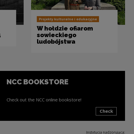
Projekty kulturalne i edukacyjne
W hołdzie ofiarom
5
sowieckiego
ludobójstwa
NCC BOOKSTORE
Check out the NCC online bookstore!
Check
ink will open in a new window
Instytucja nadzorująca: