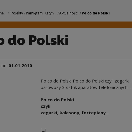
 Narodowe Centrum K
ne...
Projekty
Pamiętam. Katyń...
Aktualności
Po co do Polski
o do Polski
tion:
01.01.2010
Po co do Polski Po co do Polski czyli zegarki, 
parowozy 3 sztuk aparatów telefonicznych ...
Po co do Polski
czyli
zegarki, kalesony, fortepiany...
[...]