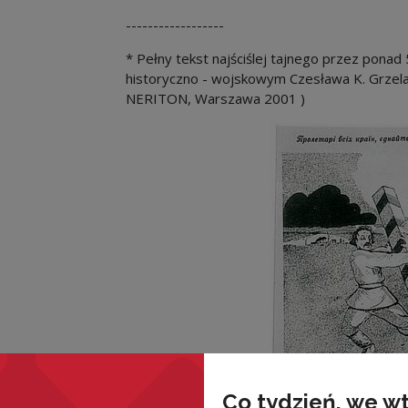
------------------
* Pełny tekst najściślej tajnego przez ponad
historyczno - wojskowym Czesława K. Grzela
NERITON, Warszawa 2001 )
Co tydzień, we w