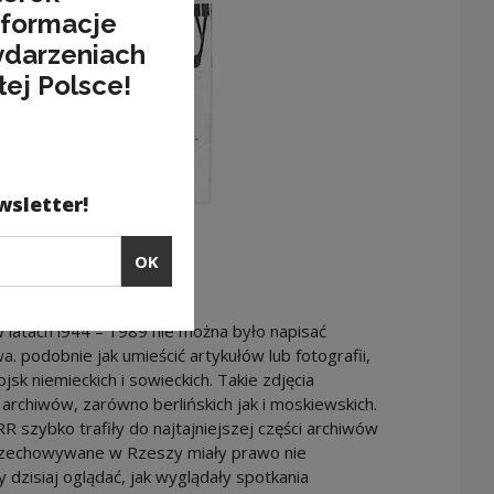
nformacje
ydarzeniach
łej Polsce!
wsletter!
akat propagandowy
OK
 latach l944 – 1989 nie można było napisać
. podobnie jak umieścić artykułów lub fotografii,
k niemieckich i sowieckich. Takie zdjęcia
o archiwów, zarówno berlińskich jak i moskiewskich.
RR szybko trafiły do najtajniejszej części archiwów
rzechowywane w Rzeszy miały prawo nie
 dzisiaj oglądać, jak wyglądały spotkania