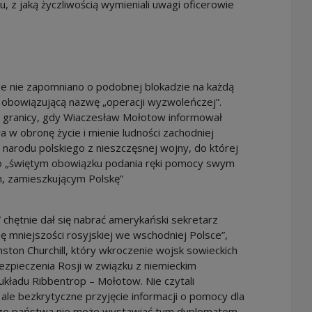
z jaką życzliwością wymieniali uwagi oficerowie
fie nie zapomniano o podobnej blokadzie na każdą
ła obowiązującą nazwę „operacji wyzwoleńczej”.
na granicy, gdy Wiaczesław Mołotow informował
a w obronę życie i mienie ludności zachodniej
u narodu polskiego z nieszczęsnej wojny, do której
e o „świętym obowiązku podania ręki pomocy swym
m, zamieszkującym Polskę”
hętnie dał się nabrać amerykański sekretarz
nę mniejszości rosyjskiej we wschodniej Polsce”,
inston Churchill, który wkroczenie wojsk sowieckich
ezpieczenia Rosji w związku z niemieckim
 układu Ribbentrop – Mołotow. Nie czytali
le bezkrytyczne przyjęcie informacji o pomocy dla
nego państwa nie może wystawiać tym dyplomatom