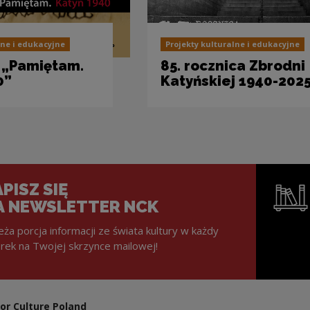
lne i edukacyjne
Projekty kulturalne i edukacyjne
 „Pamiętam.
85. rocznica Zbrodni
0”
Katyńskiej 1940-202
PISZ SIĘ
A NEWSLETTER NCK
eża porcja informacji ze świata kultury w każdy
rek na Twojej skrzynce mailowej!
Note, the l
or Culture Poland