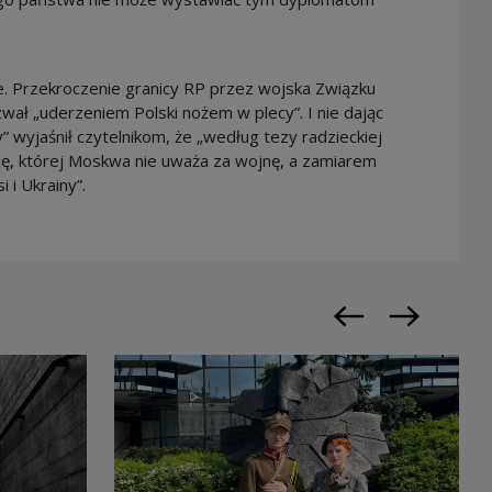
rze. Przekroczenie granicy RP przez wojska Związku
wał „uderzeniem Polski nożem w plecy”. I nie dając
” wyjaśnił czytelnikom, że „według tezy radzieckiej
ę, której Moskwa nie uważa za wojnę, a zamiarem
 i Ukrainy”.
Previous slide
Next slide