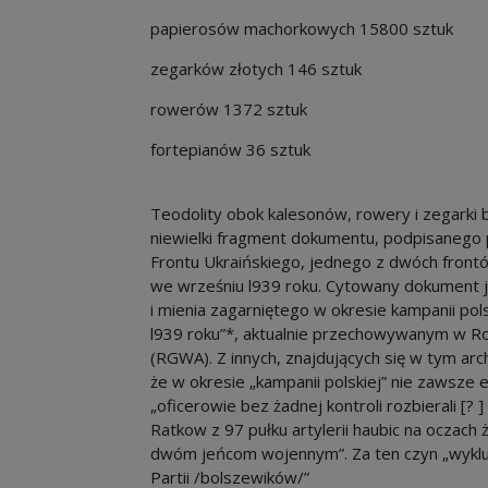
papierosów machorkowych 15800 sztuk
zegarków złotych 146 sztuk
rowerów 1372 sztuk
fortepianów 36 sztuk
Teodolity obok kalesonów, rowery i zegarki b
niewielki fragment dokumentu, podpisanego 
Frontu Ukraińskiego, jednego z dwóch front
we wrześniu l939 roku. Cytowany dokument 
i mienia zagarniętego w okresie kampanii pol
l939 roku”*, aktualnie przechowywanym w
(RGWA). Z innych, znajdujących się w tym a
że w okresie „kampanii polskiej” nie zawsz
„oficerowie bez żadnej kontroli rozbierali [? 
Ratkow z 97 pułku artylerii haubic na oczach 
dwóm jeńcom wojennym”. Za ten czyn „wykl
Partii /bolszewików/”