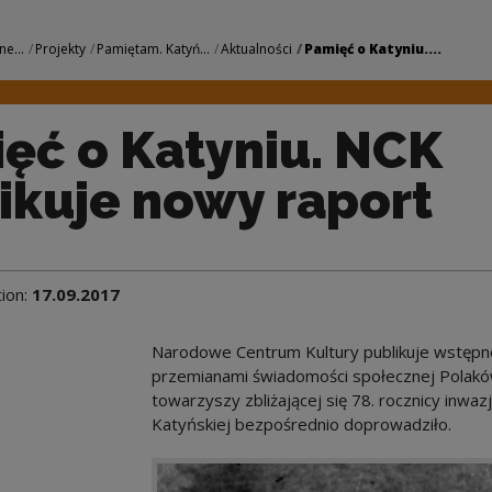
 NCK publikuje nowy
ne...
Projekty
Pamiętam. Katyń...
Aktualności
Pamięć o Katyniu....
ęć o Katyniu. NCK
ikuje nowy raport
tion:
17.09.2017
Narodowe Centrum Kultury publikuje wstępne 
przemianami świadomości społecznej Polaków 
towarzyszy zbliżającej się 78. rocznicy inwa
Katyńskiej bezpośrednio doprowadziło.