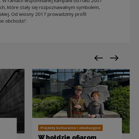
u. W ramach wspomnianej kampanii od roku 2007
ich, które stały się rozpoznawalnym symbolem,
ńskiej. Od wiosny 2017 prowadzimy profil
ie obchodzi”.
Previous slide
Next slide
Projekty kulturalne i edukacyjne
W hołdzie ofiarom