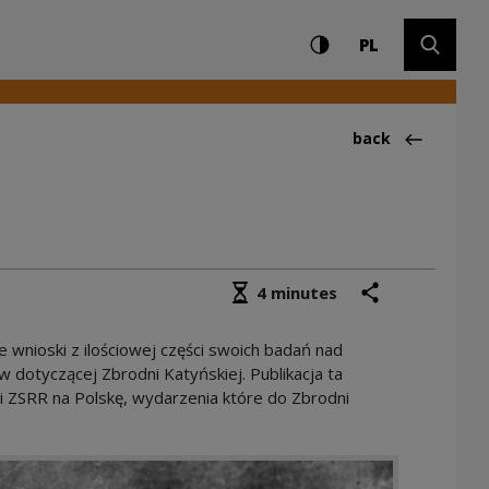
Settings and search
High contrast
CHANGE LAN
Expand 
 raport | Narodowe 
PL
Back to:Aktualno
back
Średni czas czytania
share
print
4 minutes
wnioski z ilościowej części swoich badań nad
dotyczącej Zbrodni Katyńskiej. Publikacja ta
zji ZSRR na Polskę, wydarzenia które do Zbrodni