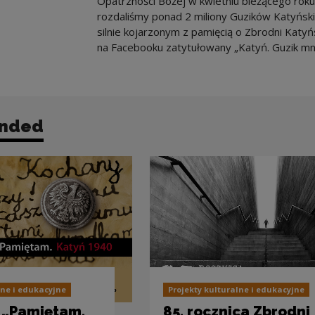
Opatrzności Bożej w kwietniu bieżącego rok
rozdaliśmy ponad 2 miliony Guzików Katyńsk
silnie kojarzonym z pamięcią o Zbrodni Katy
na Facebooku zatytułowany „Katyń. Guzik mn
nded
lne i edukacyjne
Projekty kulturalne i edukacyjne
 „Pamiętam.
85. rocznica Zbrodni