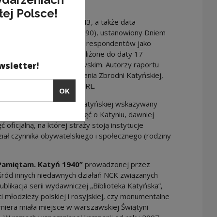
powojenne losy Polski.
łej Polsce!
 grobów ofiar w roku 1943, a także data
rezydenta ZSRR w roku 1990), ustanowiony Dniem
07, jest wskazywany przez respondentów jako
ndze. Uzyskuje wyniki zbliżone do daty 17
wstania w Getcie Warszawskim. Autorzy raportu
wsletter!
jnego w formach upamiętniania Zbrodni Katyńskiej,
ci historycznej w okresie PRL.
OK
ośnik pamięci o Zbrodni Katyńskiej wskazywany
 Andrzeja Wajdy. Zaś pamięć o Katyniu, dawniej
oficjalną, na której straży stoją instytucje
ał czynnika obywatelskiego i społecznego (rodziny
Pamiętam. Katyń 1940”
prowadzonej przez
ród innych niedawnych działań NCK związanych
blikacja serii wydawniczej „Biblioteka Katyńska”,
młodzieży polskiej i rosyjskiej, czy monumentalne
miera miała miejsce w warszawskiej Świątyni