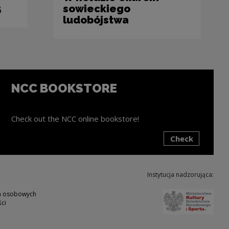
5
sowieckiego
ludobójstwa
NCC BOOKSTORE
Check out the NCC online bookstore!
Check
ink will open in a new window
Instytucja nadzorująca:
Note,
ch osobowych
ci