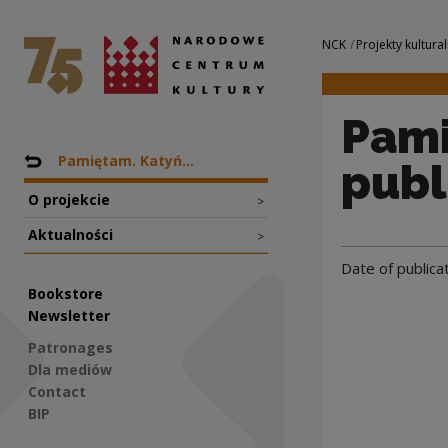
Pamięć o Katyniu.
National Centre for Culture Poland
Navigation
NCK
Projekty kultural
Pami
Nawigacja
Back to: Projekty
Pamiętam. Katyń...
publ
O projekcie
>
Aktualności
>
Date of publica
Bookstore
Newsletter
Patronages
Dla mediów
Contact
BIP