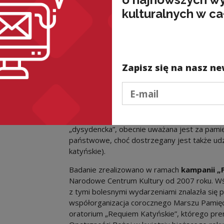
Kłamstwo Katyńskie miały istotny wpływ na 
kulturalnych w ca
Dzień 13 kwietnia (data ujawnienia masowych
przyznania sowieckiego sprawstwa przez P
Pamięci Ofiar Zbrodni Katyńskiej w roku 20
jedno ze świąt państwowych o szczególnej ra
września czy 19 kwietnia – daty wybuchu Po
Zapisz się na nasz ne
zwrócili uwagę na duży udział czynnika religi
Podaj e-mail
co wiążą z rolą Kościoła jako strażnika pamię
Jako główny i w zasadzie bezkonkurencyjny n
jest wspominany już film „Katyń” w reżyserii
„dysydencka”, obecnie uważana jest za pamięć 
państwowe, choć dostrzegany jest także udzi
katyńskie).
Badanie zrealizowano w ramach
kampanii „
Narodowe Centrum Kultury od 2007 roku. Wś
z tymi bolesnymi wydarzeniami znalazła się pu
współorganizacja corocznego Marszu Pamięci 
oratorium „Requiem Katyńskie”, którego pre