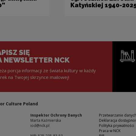
0”
Katyńskiej 1940-202
PISZ SIĘ
A NEWSLETTER NCK
eża porcja informacji ze świata kultury w każdy
rek na Twojej skrzynce mailowej!
Note, the l
or Culture Poland
Inspektor Ochrony Danych
Przetwarzanie dany
Marta Kaźmierska
Deklaracja dostępnoś
iod@nck.pl
Polityka prywatności
Praca w NCK
NIP: 525-235-83-53
BIP