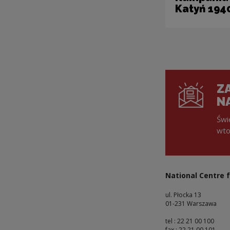
Katyń 194
ZA
N
Świ
wto
National Centre f
ul. Płocka 13
01-231 Warszawa
tel : 22 21 00 100
fax : 22 21 00 101