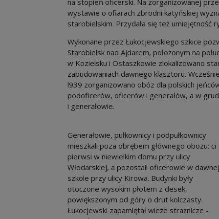
na stopień oficerski. Na zorganizowanej pr
wystawie o ofiarach zbrodni katyńskiej wyzn
starobielskim. Przydała się też umiejętność ry
Wykonane przez Łukocjewskiego szkice pozw
Starobielsk nad Ajdarem, położonym na poł
w Kozielsku i Ostaszkowie zlokalizowano star
zabudowaniach dawnego klasztoru. Wcześniej
l939 zorganizowano obóz dla polskich jeńcó
podoficerów, oficerów i generałów, a w grudni
i generałowie.
Generałowie, pułkownicy i podpułkownicy
mieszkali poza obrębem głównego obozu: ci
pierwsi w niewielkim domu przy ulicy
Włodarskiej, a pozostali oficerowie w dawne
szkole przy ulicy Kirowa. Budynki były
otoczone wysokim płotem z desek,
powiększonym od góry o drut kolczasty.
Łukocjewski zapamiętał wieże strażnicze -