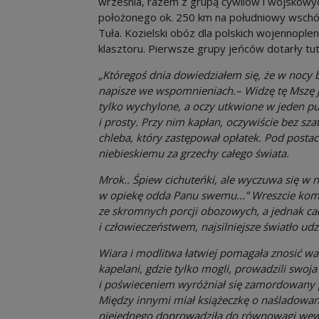
września, razem z grupą cywilów i wojskowyc
położonego ok. 250 km na południowy wschód 
Tuła. Kozielski obóz dla polskich wojennopl
klasztoru. Pierwsze grupy jeńców dotarły tut
„Któregoś dnia dowiedziałem się, że w nocy 
napisze we wspomnieniach.– Widzę tę Mszę j
tylko wychylone, a oczy utkwione w jeden pu
i prosty. Przy nim kapłan, oczywiście bez sza
chleba, który zastępował opłatek. Pod postac
niebieskiemu za grzechy całego świata.
Mrok.. Śpiew cichuteńki, ale wyczuwa się w 
w opiekę odda Panu swemu...” Wreszcie kom
ze skromnych porcji obozowych, a jednak ca
i człowieczeństwem, najsilniejsze światło udz
Wiara i modlitwa łatwiej pomagała znosić w
kapelani, gdzie tylko mogli, prowadzili swoj
i poświeceniem wyróżniał się zamordowany pó
Między innymi miał książeczkę o naśladowan
niejednego doprowadziła do równowagi wew