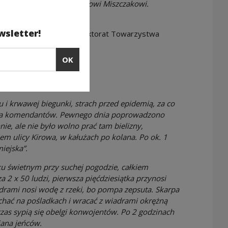
M. Jankowskiemu i Edwardowi Miszczakowi.
wsletter!
 do Kozielska, Wyd. Inspektorat Towarzystwa
OK
em
u i krwawej biegunki, strach przed epidemią, za co
zyła komendantów. Pewnego dnia poprowadzono
nie, ale nie było wolno prać tam bielizny,
m ulicy Kirowa, w kałużach po kolana. Po ok. 1
iejska”.
ku świetnym przy suchej pogodzie, całkiem
 2 x 50 ludzi, pierwsza pięćdziesiątka przynosi
iadrami nosi wodę z rzeki, bo pompa zepsuta. Skarpa
jechać na pośladkach i wracać z wiadrami okrężną
zas sypią się obelgi konwojentów. Po 2 godzinach
iana jeńców.