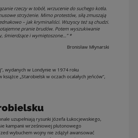
iązanie rzeczy w tobół, wrzucenie do suchego kotła.
ymusowe strzyżenie. Mimo protestów, siłą zmuszają
ednakowo – jak kryminaliści. Wszyscy też są chudzi.
 potajemne pranie brudów. Potem wyszukiwanie
y, śmierdzące i wymiętoszone...” *
Bronisław Młynarski
j”, wydanych w Londynie w 1974 roku
 książce „Starobielsk w oczach ocalałych jeńców”,
robielsku
ale uzupełniają rysunki Józefa Łukocjewskiego,
asie kampanii wrześniowej plutonowego
Przed wybuchem wojny nie zdążył awansować