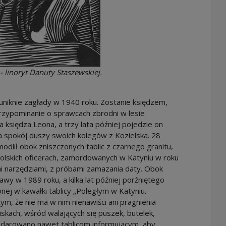
 linoryt Danuty Staszewskiej.
k uniknie zagłady w 1940 roku. Zostanie księdzem,
rzypominanie o sprawcach zbrodni w lesie
 księdza Leona, a trzy lata później pojedzie on
a spokój duszy swoich kolegów z Kozielska. 28
modlił obok zniszczonych tablic z czarnego granitu,
polskich oficerach, zamordowanych w Katyniu w roku
imi narzędziami, z próbami zamazania daty. Obok
wy w 1989 roku, a kilka lat później porżniętego
nej w kawałki tablicy „Poległym w Katyniu.
ym, że nie ma w nim nienawiści ani pragnienia
kach, wśród walających się puszek, butelek,
e darowano nawet tablicom informującym, aby