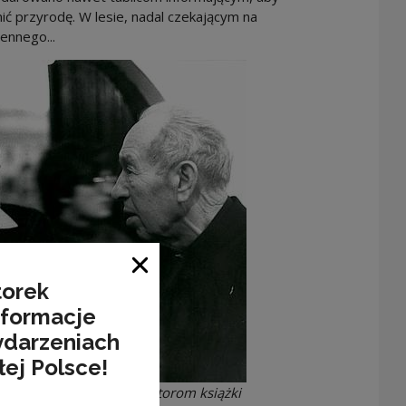
ić przyrodę. W lesie, nadal czekającym na
ennego...
Close window
torek
nformacje
ydarzeniach
łej Polsce!
 w Kozielsku opowiada autorom książki