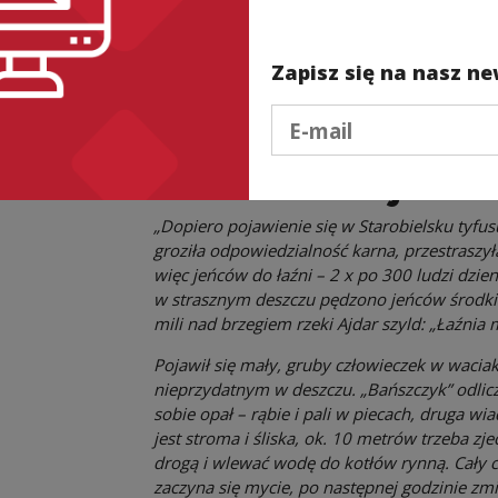
"Powrót do Katynia" Stanisławowi 
-----------
Zapisz się na nasz ne
* Ks. Leon Musielak SDB, Spod Częstochowy
Salezjańskiego, Kraków 1991.
Podaj e-mail
W łaźni nad Ajdar
„Dopiero pojawienie się w Starobielsku tyfus
groziła odpowiedzialność karna, przestras
więc jeńców do łaźni – 2 x po 300 ludzi dzien
w strasznym deszczu pędzono jeńców środkie
mili nad brzegiem rzeki Ajdar szyld: „Łaźnia m
Pojawił się mały, gruby człowieczek w wacia
nieprzydatnym w deszczu. „Bańszczyk” odlicza
sobie opał – rąbie i pali w piecach, druga w
jest stroma i śliska, ok. 10 metrów trzeba z
drogą i wlewać wodę do kotłów rynną. Cały c
zaczyna się mycie, po następnej godzinie zm