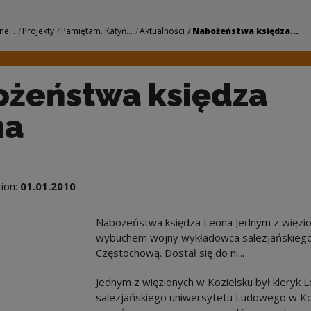
dza Leona | Narodo
ne...
Projekty
Pamiętam. Katyń...
Aktualności
Nabożeństwa księdza...
żeństwa księdza
na
tion:
01.01.2010
Nabożeństwa księdza Leona Jednym z więzion
wybuchem wojny wykładowca salezjańskieg
Częstochową. Dostał się do ni...
Jednym z więzionych w Kozielsku był kleryk
salezjańskiego uniwersytetu Ludowego w Kop