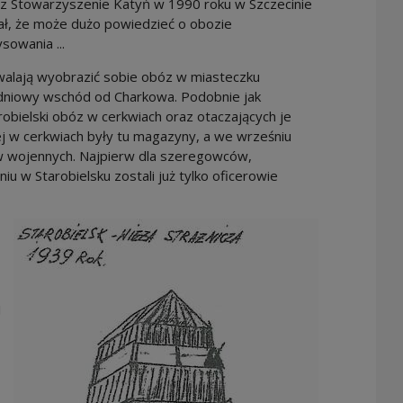
zez Stowarzyszenie Katyń w 1990 roku w Szczecinie
ał, że może dużo powiedzieć o obozie
sowania ...
alają wyobrazić sobie obóz w miasteczku
udniowy wschód od Charkowa. Podobnie jak
obielski obóz w cerkwiach oraz otaczających je
 w cerkwiach były tu magazyny, a we wrześniu
w wojennych. Najpierw dla szeregowców,
u w Starobielsku zostali już tylko oficerowie
j