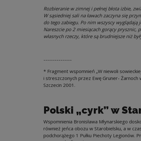
Rozbieranie w zimnej i pełnej błota izbie, zw
W sąsiedniej sali na ławach zaczyna się prz
do tego zabiegu. Po nim wszyscy wyglądają j
Nareszcie po 2 miesiącach gorący prysznic,
własnych rzeczy, które są brudniejsze niż był
---------------
* Fragment wspomnień „W niewoli sowieckie
i streszczonych przez Ewę Gruner- Żarnoch w
Szczecin 2001.
Polski „cyrk” w Sta
Wspomnienia Bronisława Młynarskiego doskon
również jeńca obozu w Starobielsku, a w cz
podchorążego 1 Pułku Piechoty Legionów. 