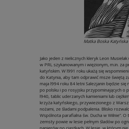
Matka Boska Katyńska -
Jako jeden z nielicznych kleryk Leon Musiela
w PRL szykanowanym i więzionym, m.in. za p
katyńskim. W l991 roku ukażą się wspomnienia
do Katynia, aby tam odprawić msze świętą z
maja l994 roku 84 letni Salezjanin będzie się 
po polsku i po rosyjsku przypominających o 
l940, tablic uderzanych kamieniami lub ciężk
krzyża katyńskiego, przywiezionego z Warsza
nożami, ze śladami podpalenia. Blisko rozwalo
Wspólnota parafialna św. Ducha w Wilnie”. O t
zemsty powie w lesie pełnym śladów po ognis
papierów po ciastkach. W lesie, w którym ni