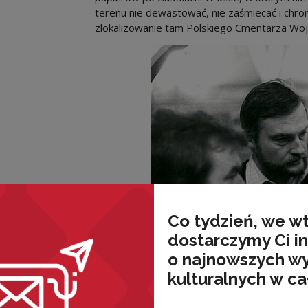
terenu nie dewastować, nie zaśmiecać i chron
zlokalizowanie tam Polskiego Cmentarza Woj
Co tydzień, we w
dostarczymy Ci i
o najnowszych w
kulturalnych w ca
Ksiądz Leon Musielak o pobycie