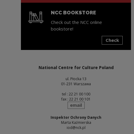
NCC BOOKSTORE
Check out the NCC online
bookstore!
Check
Note, the link will open in a new window
National Centre for Culture Poland
ul. Płocka 13
01-231 Warszawa
tel : 22 21 00 100
fax : 22 21 00 101
send
email
Inspektor Ochrony Danych
Marta Kaźmierska
iod@nck.pl