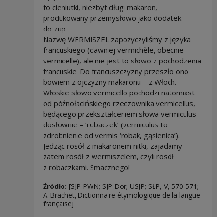
to cieniutki, niezbyt długi makaron,
produkowany przemysłowo jako dodatek
do zup.
Nazwę WERMISZEL zapożyczyliśmy z języka
francuskiego (dawniej vermichèle, obecnie
vermicelle), ale nie jest to słowo z pochodzenia
francuskie. Do francuszczyzny przeszło ono
bowiem z ojczyzny makaronu – z Włoch.
Włoskie słowo vermicello pochodzi natomiast
od późnołacińskiego rzeczownika vermicellus,
będącego przekształceniem słowa vermiculus –
dosłownie – ‘robaczek’ (vermiculus to
zdrobnienie od vermis ‘robak, gąsienica’).
Jedząc rosół z makaronem nitki, zajadamy
zatem rosół z wermiszelem, czyli rosół
z robaczkami. Smacznego!
Źródło:
[SJP PWN; SJP Dor; USJP; SŁP, V, 570-571;
A. Brachet, Dictionnaire étymologique de la langue
française]