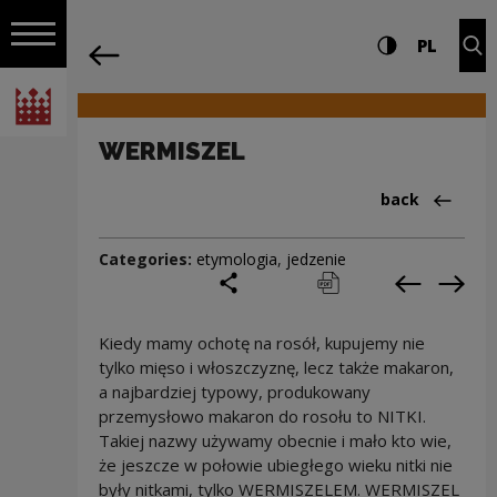
on the entire
WERMISZEL | Narodowe Centrum Kultu
Settings and search
High contrast
CHANG
Exp
PL
Navigation
back
Open navigation
National Centre for Culture Poland
WERMISZEL
Back to:Cieka
back
Categories:
etymologia
,
jedzenie
share
print
pobierz
Previous c
Next
Kiedy mamy ochotę na rosół, kupujemy nie
tylko mięso i włoszczyznę, lecz także makaron,
a najbardziej typowy, produkowany
przemysłowo makaron do rosołu to NITKI.
Takiej nazwy używamy obecnie i mało kto wie,
że jeszcze w połowie ubiegłego wieku nitki nie
były nitkami, tylko WERMISZELEM. WERMISZEL