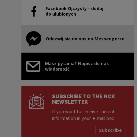
Facebook Ojczysty - dodaj
Note, the link will open in a new window
do ulubionych
Odezwij się do nas na Messengerze
Note, the link will open in a new window
Masz pytania? Napisz do nas
wiadomość
SUBSCRIBE TO THE NCK
NEWSLETTER
If you want to receive current
information in your e-mail box.
Subscribe