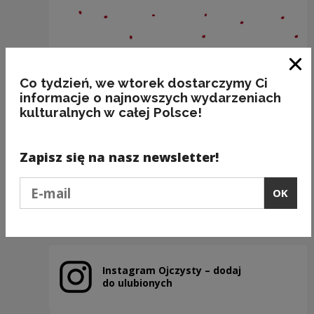
Clo
Co tydzień, we wtorek dostarczymy Ci
informacje o najnowszych wydarzeniach
kulturalnych w całej Polsce!
Nazwy miejscowości o nieoczywistej
odmianie: WŁOSZCZOWA
Zapisz się na nasz newsletter!
Kategorie:
miejsca, fleksja, poprawność
Podaj e-mail
OK
Previous slide
Next slide
Instagram Ojczysty – dodaj
Note, the link will open in a new window
do ulubionych