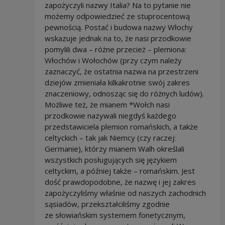
zapożyczyli nazwy Italia? Na to pytanie nie
możemy odpowiedzieć ze stuprocentową
pewnością. Postać i budowa nazwy Włochy
wskazuje jednak na to, że nasi przodkowie
pomylili dwa – różne przecież – plemiona:
Włochów i Wołochów (przy czym należy
zaznaczyć, że ostatnia nazwa na przestrzeni
dziejów zmieniała kilkakrotnie swój zakres
znaczeniowy, odnosząc się do różnych ludów).
Możliwe też, że mianem *Wołch nasi
przodkowie nazywali niegdyś każdego
przedstawiciela plemion romańskich, a także
celtyckich – tak jak Niemcy (czy raczej:
Germanie), którzy mianem Walh określali
wszystkich posługujących się językiem
celtyckim, a później także – romańskim. Jest
dość prawdopodobne, że nazwę i jej zakres
zapożyczyliśmy właśnie od naszych zachodnich
sąsiadów, przekształciliśmy zgodnie
ze słowiańskim systemem fonetycznym,