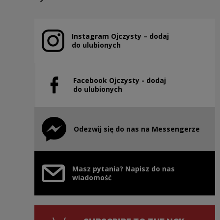
Next slide
Instagram Ojczysty – dodaj
Note, the link will open in a new window
do ulubionych
Facebook Ojczysty - dodaj
Note, the link will open in a new window
do ulubionych
Odezwij się do nas na Messengerze
Note, the link will open in a new window
Masz pytania? Napisz do nas
wiadomość