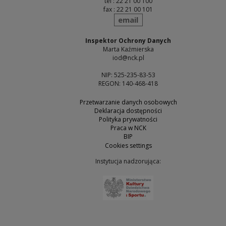
tel : 22 21 00 100
fax : 22 21 00 101
send
email
Inspektor Ochrony Danych
Marta Kaźmierska
iod@nck.pl
NIP: 525-235-83-53
REGON: 140-468-418
Przetwarzanie danych osobowych
Deklaracja dostępności
Polityka prywatności
Praca w NCK
BIP
Cookies settings
Instytucja nadzorująca:
Note, the link will open 