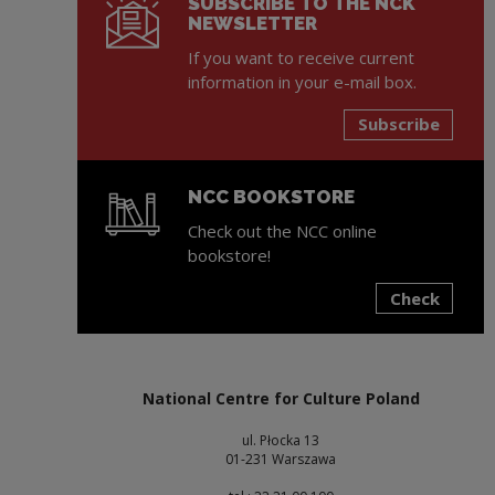
SUBSCRIBE TO THE NCK
NEWSLETTER
If you want to receive current
information in your e-mail box.
Subscribe
NCC BOOKSTORE
Check out the NCC online
bookstore!
Check
Note, the link will open in a new window
National Centre for Culture Poland
ul. Płocka 13
01-231 Warszawa