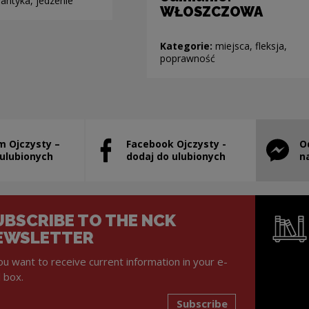
antyka, jedzenie
WŁOSZCZOWA
Kategorie:
miejsca, fleksja,
poprawność
m Ojczysty –
Facebook Ojczysty -
O
will open in a new window
Note, the link will open in a new window
Note, th
 ulubionych
dodaj do ulubionych
n
UBSCRIBE TO THE NCK
EWSLETTER
you want to receive current information in your e-
l box.
Subscribe