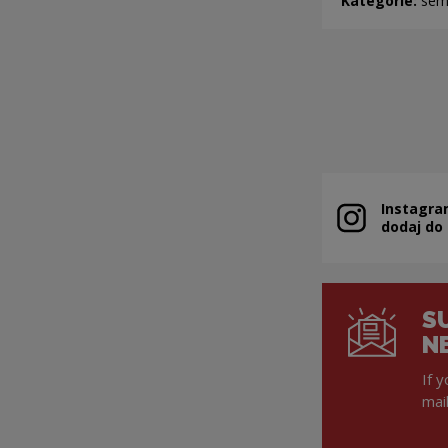
Kategorie:
sem
Instagra
Note, the link 
dodaj do
S
N
If 
mai