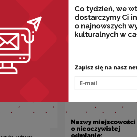
Co tydzień, we w
dostarczymy Ci i
nded
o najnowszych w
kulturalnych w ca
Zapisz się na nasz ne
Podaj e-mail
Nazwy miejscowości
o nieoczywistej
odmianie: