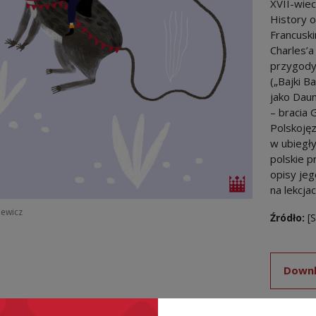
XVII-wiec
History 
Francuski
Charles’a
przygody 
(„Bajki B
jako Daum
– bracia 
Polskojęz
w ubiegł
polskie p
opisy je
na lekcja
iewicz
Źródło:
[
Downl