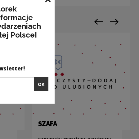
Close window
torek
nformacje
ydarzeniach
Previous slide
Next slide
łej Polsce!
wsletter!
OK
SZAFA