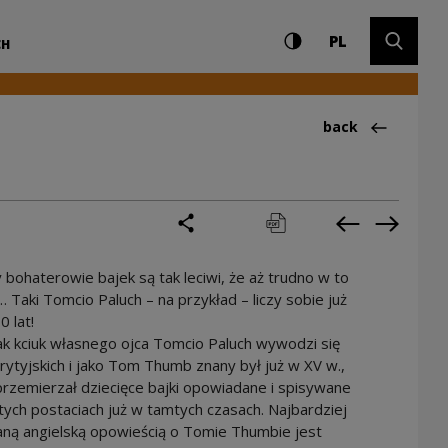
Settings and search
High contrast
CHANGE LAN
Expand 
Kultury
PL
CH
Back to:Ciekawos
back
share
print
pobierz
Previous cur
Next cu
 bohaterowie bajek są tak leciwi, że aż trudno w to
 Taki Tomcio Paluch – na przykład – liczy sobie już
0 lat!
ak kciuk własnego ojca Tomcio Paluch wywodzi się
ytyjskich i jako Tom Thumb znany był już w XV w.,
przemierzał dziecięce bajki opowiadane i spisywane
ych postaciach już w tamtych czasach. Najbardziej
aną angielską opowieścią o Tomie Thumbie jest