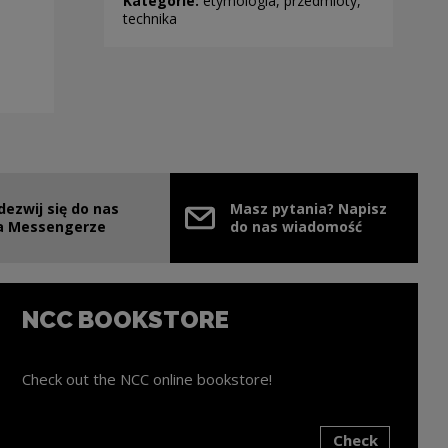
Kategorie:
etymologia, przedmioty,
technika
dezwij się do nas
Masz pytania? Napisz
e link will open in a new window
a Messengerze
do nas wiadomość
NCC BOOKSTORE
Check out the NCC online bookstore!
Check