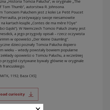
zna „Historia Tomcia Palucha”, w oryginale „The
of Tom Thumb”, autorstwa R. Johnsona.
m Tomciem Paluchem jest z kolei Le Petit Poucet
 Perraulta, przeżywający swoje niesamowite
na kartach książki „Contes de ma mére l’Oye”
abci Gąski”). W Niemczech Tomcio Paluch znany jest
esdick, a jego przygody opisali – rzecz oczywista
Grimm w opowieści „Der kleine Däumling”.
yczne dzieci poznały Tomcia Palucha dopiero
ym wieku – wtedy powstały bowiem popularne
rzekłady opowieści o Tomciu Paluchu, a wcześniej
go przygód czytywane bywały głównie w oryginale
ch francuskiego.
SMiTK, 1192; Baza CKS]
oad curiosity
Note, the link will open in a new window