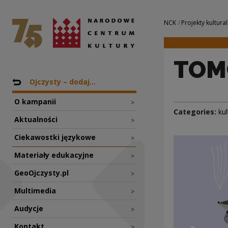
TOMCIO PALUCH | 
National Centre for Culture Poland
Navigation
NCK
Projekty kultural
TOM
Nawigacja
Back to: Projekty
Ojczysty – dodaj...
O kampanii
>
Categories:
kul
Aktualności
>
Ciekawostki językowe
>
Materiały edukacyjne
>
GeoOjczysty.pl
>
Multimedia
>
Audycje
>
Kontakt
>