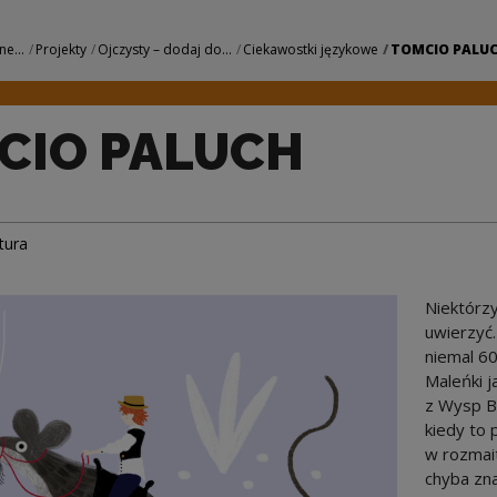
Narodowe Centrum 
ne...
Projekty
Ojczysty – dodaj do...
Ciekawostki językowe
TOMCIO PALU
CIO PALUCH
tura
Niektórzy
uwierzyć…
niemal 60
Maleńki j
z Wysp Br
kiedy to 
w rozmait
chyba zn