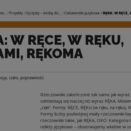
RĘKU, RĘKAMI, RĘKO
ne...
Projekty
Ojczysty – dodaj do...
Ciekawostki językowe
RĘKA: W RĘCE, 
: W RĘCE, W RĘKU,
AMI, RĘKOMA
ksja
,
ciało
,
poprawność
Rzeczowniki zakończone tak samo jak wyraz RĘ
odmieniają się inaczej niż wyraz RĘKA. Mówimy i
„ręki”. Formy: RĘCE, RĘKU (w ręku, na ręku),
Formy liczby podwójnej miały rzeczowniki b
rzeczowniki takie, jak RĘKA, OKO. Kategoria l
relikty językowe – obserwujemy właśnie w o