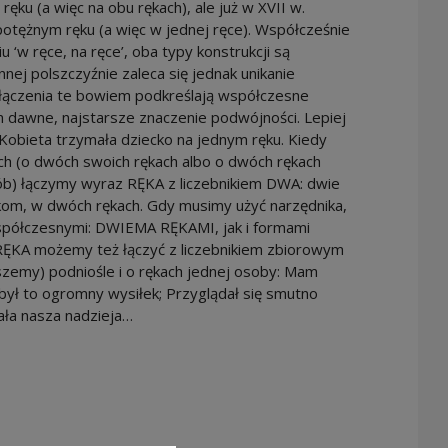
ręku (a więc na obu rękach), ale już w XVII w.
 potężnym ręku (a więc w jednej ręce). Współcześnie
w ręce, na ręce’, oba typy konstrukcji są
ej polszczyźnie zaleca się jednak unikanie
ołączenia te bowiem podkreślają współczesne
 dawne, najstarsze znaczenie podwójności. Lepiej
 Kobieta trzymała dziecko na jednym ręku. Kiedy
h (o dwóch swoich rękach albo o dwóch rękach
sób) łączymy wyraz RĘKA z liczebnikiem DWA: dwie
om, w dwóch rękach. Gdy musimy użyć narzędnika,
półczesnymi: DWIEMA RĘKAMI, jak i formami
KA możemy też łączyć z liczebnikiem zbiorowym
szemy) podniośle i o rękach jednej osoby: Mam
 był to ogromny wysiłek; Przyglądał się smutno
ała nasza nadzieja…
n a new window