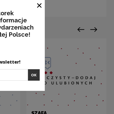
Close window
torek
nformacje
ydarzeniach
Previous slide
Next slide
łej Polsce!
wsletter!
OK
SZAFA