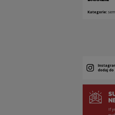
Kategorie:
sem
Instagra
Note, the link 
dodaj do
S
N
If 
mai