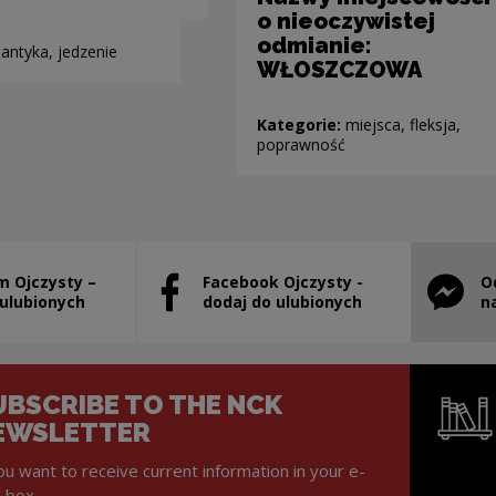
o nieoczywistej
odmianie:
antyka, jedzenie
WŁOSZCZOWA
Kategorie:
miejsca, fleksja,
poprawność
m Ojczysty –
Facebook Ojczysty -
O
will open in a new window
Note, the link will open in a new window
Note, th
 ulubionych
dodaj do ulubionych
n
UBSCRIBE TO THE NCK
EWSLETTER
you want to receive current information in your e-
l box.