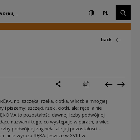
Settings and search
High contrast
CHANGE LAN
Expand 
MA | Narodowe Cent
PL
W RĘKU,...
Back to:Ciekawos
back
share
print
pobierz
Previous cur
Next cu
KA, np. szczęka, rzeka, ciotka, w liczbie mnogiej
 piszemy: szczęki, rzeki, ciotki, ale: ręce, a nie
 RĘKOMA to pozostałości dawnej liczby podwójnej.
ędące nazwami tego, co występuje w parach, a więc
iczby podwójnej zaginęła, ale jej pozostałości –
dmianie wyrazu RĘKA. Jeszcze w XVIII w.