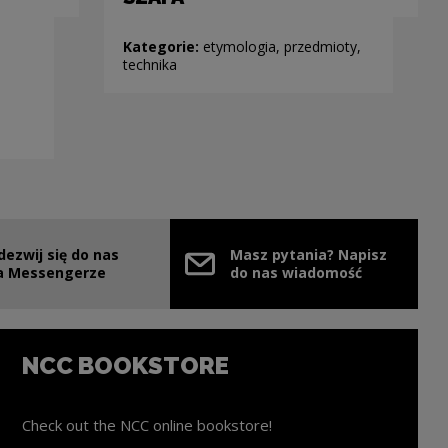
Kategorie:
etymologia, przedmioty,
technika
dezwij się do nas
Masz pytania? Napisz
e link will open in a new window
a Messengerze
do nas wiadomość
NCC BOOKSTORE
Check out the NCC online bookstore!