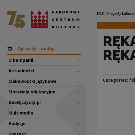
RĘKA: W RĘCE, W 
National Centre for Culture Poland
Navigation
NCK
Projekty kultural
RĘKA
Nawigacja
Back to: Projekty
Ojczysty – dodaj...
RĘK
O kampanii
>
Aktualności
>
Categories:
fle
Ciekawostki językowe
>
Materiały edukacyjne
>
GeoOjczysty.pl
>
Multimedia
>
Audycje
>
Kontakt
>