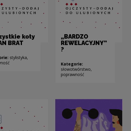
ystkie koty
„BARDZO
AN BRAT
REWELACYJNY”
?
orie:
stylistyka,
wność
Kategorie:
słowotwórstwo,
poprawność