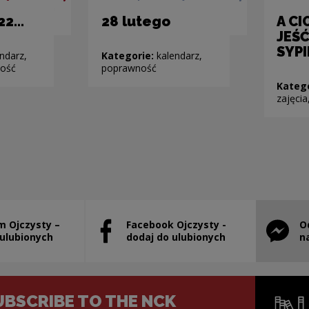
.22…
28 lutego
A CI
JEŚ
SYPIE
ndarz,
Kategorie:
kalendarz,
ność
poprawność
Kateg
zajęci
m Ojczysty –
Facebook Ojczysty -
O
will open in a new window
Note, the link will open in a new window
Note, th
 ulubionych
dodaj do ulubionych
n
UBSCRIBE TO THE NCK