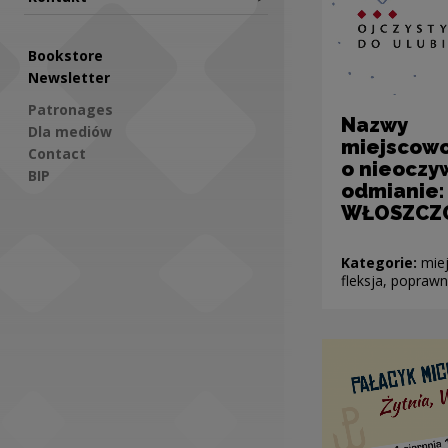
Bookstore
Newsletter
Patronages
Nazwy
Dla mediów
miejscowo
Contact
o nieoczy
BIP
odmianie:
WŁOSZCZ
Social Media
Kategorie:
miej
fleksja, popraw