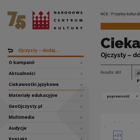
Ciekawostki język
National Centre for Culture Poland
Navigation
NCK
Projekty kultural
Cieka
Nawigacja
Back to: Projekty
Ojczysty – dodaj...
Ojczysty – d
O kampanii
>
Results: 461
Aktualności
>
P
Ciekawostki językowe
>
Materiały edukacyjne
×
>
poprawność
GeoOjczysty.pl
>
Multimedia
>
Audycje
>
Kontakt
>