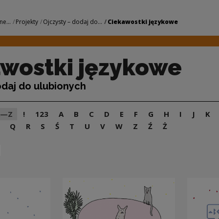
owe | Narodowe Cen
ne...
Projekty
Ojczysty – dodaj do...
Ciekawostki językowe
wostki językowe
odaj do ulubionych
A—Z
!
123
A
B
C
D
E
F
G
H
I
J
K
Q
R
S
Ś
T
U
V
W
Z
Ź
Ż