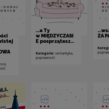
...a Ty
…wsz
ści
w MIĘDZYCZASI
ZA P
wistej
E posprzątasz...
Kateg
OWA
popra
Kategorie:
semantyka,
poprawność
sca,
ność