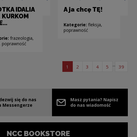
OTKA IDALIA
A ja chcę TĘ!
Ć KURKOM
...
Kategorie:
fleksja,
poprawność
orie:
frazeologia,
a, poprawność
...
page list of articles
page list of articles
page list of articles
page list of article
page list of ar
page l
1
2
3
4
5
39
dezwij się do nas
Masz pytania? Napisz
e link will open in a new window
a Messengerze
do nas wiadomość
NCC BOOKSTORE