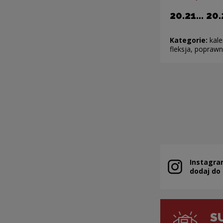
20.21… 20
Kategorie:
kale
fleksja, popraw
Pagin
Instagra
Note, the link 
dodaj do
S