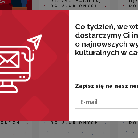
Co tydzień, we w
„Projekt
(NIE
dostarczymy Ci i
tnia,
ODWŁÓCZNY”
z IG
o najnowszych w
kulturalnych w ca
Kategorie:
etymologia,
Kateg
łączliwość leksykalna,
frazeo
mologia,
poprawność
wność
Zapisz się na nasz ne
Podaj e-mail