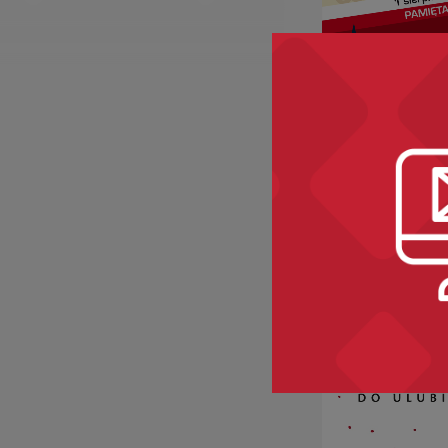
„PAŁACYK
MICHLA, Ży
Wola
Kategorie:
ety
miejsca, popra