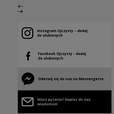
Previous slide
Next slide
Instagram Ojczysty – dodaj
Note, the link will open in a new window
do ulubionych
Facebook Ojczysty - dodaj
Note, the link will open in a new window
do ulubionych
Odezwij się do nas na Messengerze
Note, the link will open in a new window
Masz pytania? Napisz do nas
wiadomość