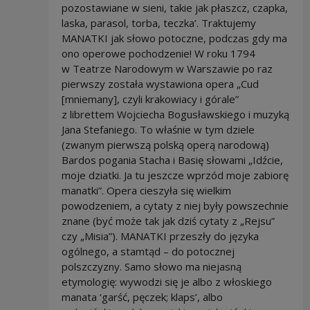
pozostawiane w sieni, takie jak płaszcz, czapka,
laska, parasol, torba, teczka’. Traktujemy
MANATKI jak słowo potoczne, podczas gdy ma
ono operowe pochodzenie! W roku 1794
w Teatrze Narodowym w Warszawie po raz
pierwszy została wystawiona opera „Cud
[mniemany], czyli krakowiacy i górale”
z librettem Wojciecha Bogusławskiego i muzyką
Jana Stefaniego. To właśnie w tym dziele
(zwanym pierwszą polską operą narodową)
Bardos pogania Stacha i Basię słowami „Idźcie,
moje dziatki. Ja tu jeszcze wprzód moje zabiorę
manatki”. Opera cieszyła się wielkim
powodzeniem, a cytaty z niej były powszechnie
znane (być może tak jak dziś cytaty z „Rejsu”
czy „Misia”). MANATKI przeszły do języka
ogólnego, a stamtąd – do potocznej
polszczyzny. Samo słowo ma niejasną
etymologię: wywodzi się je albo z włoskiego
manata ‘garść, pęczek; klaps’, albo