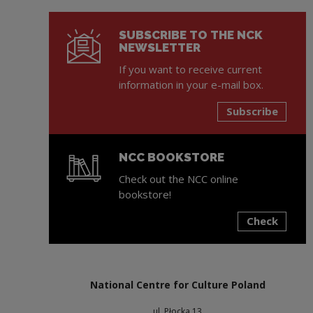
SUBSCRIBE TO THE NCK
NEWSLETTER
If you want to receive current
information in your e-mail box.
Subscribe
NCC BOOKSTORE
Check out the NCC online
bookstore!
Check
Note, the link will open in a new window
National Centre for Culture Poland
ul. Płocka 13