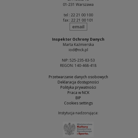
01-231 Warszawa
tel : 22 21 00 100
fax : 22 21 00 101
send
email
Inspektor Ochrony Danych
Marta Kaźmierska
iod@nck.pl
NIP: 525-235-83-53
REGON: 140-468-418
Przetwarzanie danych osobowych
Deklaracja dostępności
Polityka prywatności
Praca w NCK
BIP
Cookies settings
Instytucja nadzorująca:
Note, the link will open 