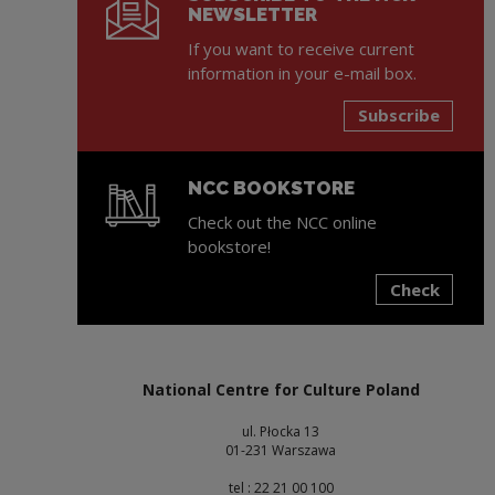
NEWSLETTER
If you want to receive current
information in your e-mail box.
Subscribe
NCC BOOKSTORE
Check out the NCC online
bookstore!
Check
Note, the link will open in a new window
National Centre for Culture Poland
ul. Płocka 13
01-231 Warszawa
tel : 22 21 00 100