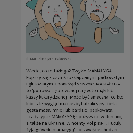
il. Marcelina Jarnuszkiewicz
Wiecie, co to takiego? Zwykle MAMAŁYGA
kojarzy się z czymś rozklapcianym, paćkowatym
i glutowatym. I poniekąd słusznie. MAMAŁYGA
to ‘potrawa z gotowanej na gęsto mąki lub
kaszy kukurydzianej’. Może być smaczna (co kto
lubi), ale wygląd ma niezbyt atrakcyjny: żółta,
gęsta masa, mniej lub bardziej papkowata.
Tradycyjnie MAMAŁYGĘ spożywano w Rumunii,
a także na Ukrainie. Wincenty Pol pisał: „Hucuły
żyją głównie mamałygą” i oczywiście chodziło