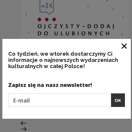
Clo
Co tydzień, we wtorek dostarczymy Ci
informacje o najnowszych wydarzeniach
kulturalnych w całej Polsce!
Zapisz się na nasz newsletter!
BAKALIE
Podaj e-mail
OK
Kategorie:
semantyka, jedzenie
Previous slide
Next slide