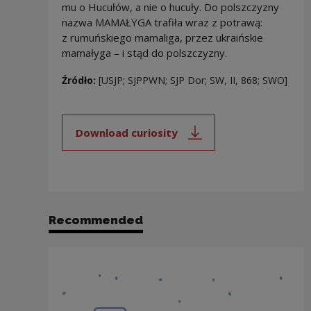
mu o Hucułów, a nie o hucuły. Do polszczyzny
nazwa MAMAŁYGA trafiła wraz z potrawą:
z rumuńskiego mamaliga, przez ukraińskie
mamałyga – i stąd do polszczyzny.
Źródło:
[USJP; SJPPWN; SJP Dor; SW, II, 868; SWO]
Download curiosity
Note, the link will open in a new
Recommended