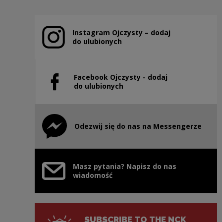
Instagram Ojczysty – dodaj
Note, the link will open in a new window
do ulubionych
Facebook Ojczysty - dodaj
Note, the link will open in a new window
do ulubionych
Odezwij się do nas na Messengerze
Note, the link will open in a new window
Masz pytania? Napisz do nas
wiadomość
SUBSCRIBE TO THE NCK