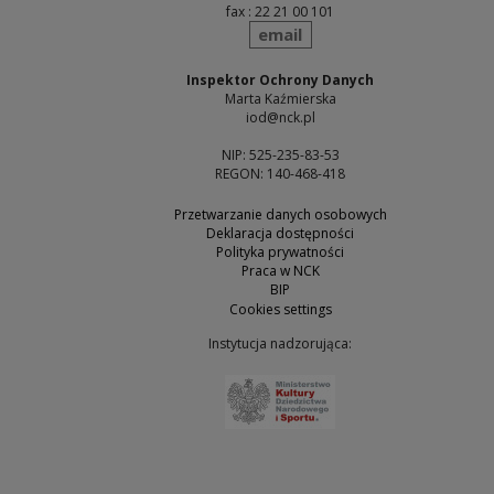
fax : 22 21 00 101
send
email
Inspektor Ochrony Danych
Marta Kaźmierska
iod@nck.pl
NIP: 525-235-83-53
REGON: 140-468-418
Przetwarzanie danych osobowych
Deklaracja dostępności
Polityka prywatności
Praca w NCK
BIP
Cookies settings
Instytucja nadzorująca:
Note, the link will open 