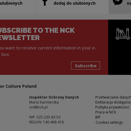
will open in a new window
Note, the link will open in a new window
Note, th
 ulubionych
dodaj do ulubionych
n
UBSCRIBE TO THE NCK
EWSLETTER
you want to receive current information in your e-
l box.
Subscribe
Note, the l
or Culture Poland
Inspektor Ochrony Danych
Przetwarzanie dany
Marta Kaźmierska
Deklaracja dostępnoś
iod@nck.pl
Polityka prywatności
Praca w NCK
NIP: 525-235-83-53
BIP
REGON: 140-468-418
Cookies settings