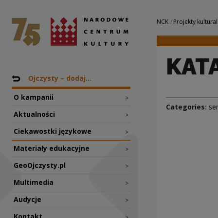
KATASTROFA | Nar
National Centre for Culture Poland
Navigation
NCK
Projekty kultural
KAT
Nawigacja
Back to: Projekty
Ojczysty – dodaj...
O kampanii
>
Categories:
se
Aktualności
>
Ciekawostki językowe
>
Materiały edukacyjne
>
GeoOjczysty.pl
>
Multimedia
>
Audycje
>
Kontakt
>