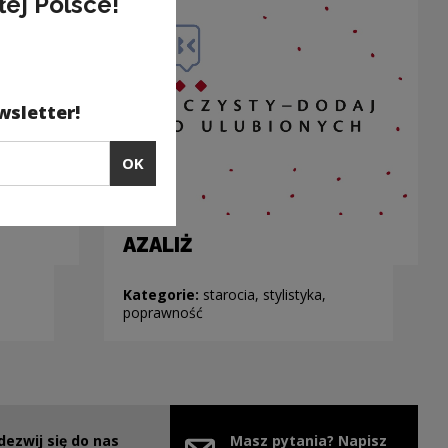
łej Polsce!
wsletter!
OK
AZALIŻ
Kategorie:
starocia, stylistyka,
poprawność
dezwij się do nas
Masz pytania? Napisz