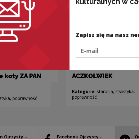
kulturalnych w ca
Zapisz się na nasz ne
Podaj e-mail
e koty ZA PAN
ACZKOLWIEK
Kategorie:
starocia, stylistyka,
poprawność
istyka, poprawność
m Ojczysty –
Facebook Ojczysty -
O