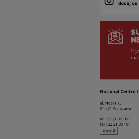
Note, the link 
dodaj do
S
N
If 
mai
National Centre f
ul. Płocka 13
01-231 Warszawa
tel : 22 21 00 100
fax : 22 21 00 101
send
email