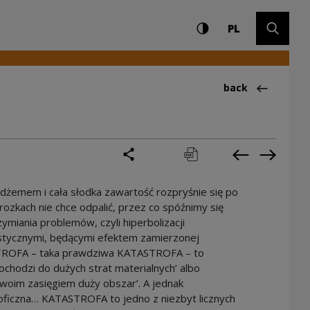
Settings and search
High contrast
CHANGE LAN
Expand 
tury
PL
Back to:Ciekawos
back
share
print
pobierz
Previous cur
Next cu
 dżemem i cała słodka zawartość rozpryśnie się po
zkach nie chce odpalić, przez co spóźnimy się
miania problemów, czyli hiperbolizacji
listycznymi, będącymi efektem zamierzonej
STROFA – taka prawdziwa KATASTROFA – to
ochodzi do dużych strat materialnych’ albo
swoim zasięgiem duży obszar’. A jednak
ficzna… KATASTROFA to jedno z niezbyt licznych