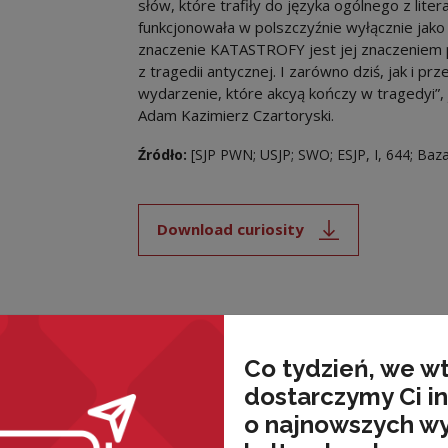
słów, które trafiły do języka ogólnego z li
funkcjonowała w polszczyźnie wyłącznie jako t
znaczenie KATASTROFY jest jej znaczenie
z tragedii antycznej. I zarówno dziś, jak i 
wydarzenie, które akcyą kończy w tragedyi”, 
Adam Kazimierz Czartoryski.
Źródło:
[SJP PWN; USJP; SWO; ESJP, I, 644; Baz
Download curiosity
Note, the link will open i
nded
Co tydzień, we w
dostarczymy Ci i
o najnowszych w