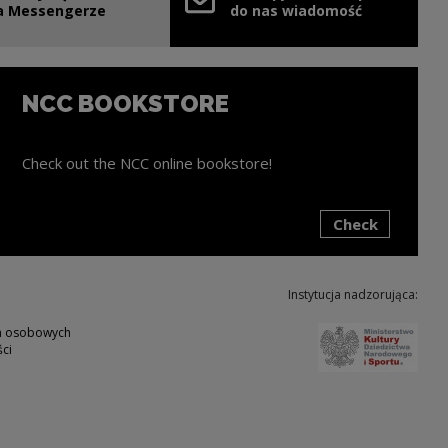
e link will open in a new window
a Messengerze
do nas wiadomość
NCC BOOKSTORE
Check out the NCC online bookstore!
Check
ink will open in a new window
Instytucja nadzorująca:
Note,
ch osobowych
ci