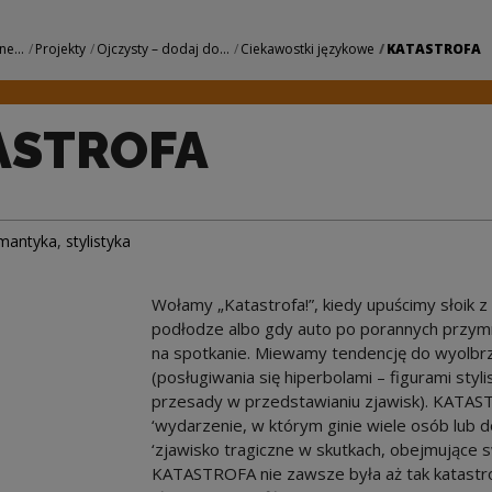
odowe Centrum Kul
ne...
Projekty
Ojczysty – dodaj do...
Ciekawostki językowe
KATASTROFA
ASTROFA
mantyka
,
stylistyka
Wołamy „Katastrofa!”, kiedy upuścimy słoik z
podłodze albo gdy auto po porannych przymro
na spotkanie. Miewamy tendencję do wyolbrzy
(posługiwania się hiperbolami – figurami sty
przesady w przedstawianiu zjawisk). KATA
‘wydarzenie, w którym ginie wiele osób lub d
‘zjawisko tragiczne w skutkach, obejmujące 
KATASTROFA nie zawsze była aż tak katastro