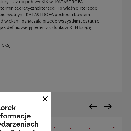
teratury – aż do połowy XIX w. KATASTROFA
ermin teoretycznoliteracki. To właśnie literackie
m pierwotnym. KATASTROFA pochodzi bowiem
przed wiekami oznaczała przede wszystkim „ostatnie
jak definiował ją jeden z członków KEN książę
a CKS]
n a new window
Close window
torek
Previous slide
Next slide
nformacje
ydarzeniach