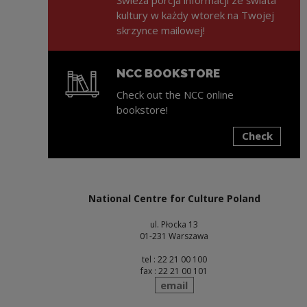
kultury w każdy wtorek na Twojej
skrzynce mailowej!
NCC BOOKSTORE
Check out the NCC online
bookstore!
Check
Note, the link will open in a new window
National Centre for Culture Poland
ul. Płocka 13
01-231 Warszawa
tel : 22 21 00 100
fax : 22 21 00 101
send
email