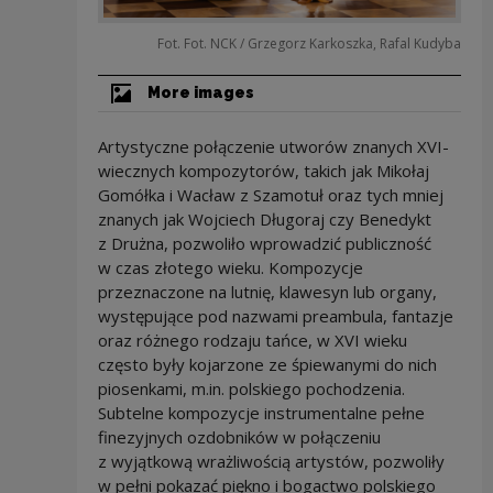
Fot. Fot. NCK / Grzegorz Karkoszka, Rafal Kudyba
More images
Artystyczne połączenie utworów znanych XVI-
wiecznych kompozytorów, takich jak Mikołaj
Gomółka i Wacław z Szamotuł oraz tych mniej
znanych jak Wojciech Długoraj czy Benedykt
z Drużna, pozwoliło wprowadzić publiczność
w czas złotego wieku. Kompozycje
przeznaczone na lutnię, klawesyn lub organy,
występujące pod nazwami preambula, fantazje
oraz różnego rodzaju tańce, w XVI wieku
często były kojarzone ze śpiewanymi do nich
piosenkami, m.in. polskiego pochodzenia.
Subtelne kompozycje instrumentalne pełne
finezyjnych ozdobników w połączeniu
z wyjątkową wrażliwością artystów, pozwoliły
w pełni pokazać piękno i bogactwo polskiego