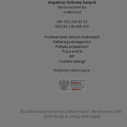
Inspektor Ochrony Danych
Marta Kaźmierska
iod@nck.pl
NIP: 525-235-83-53
REGON: 140-468-418
Przetwarzanie danych osobowych
Deklaracja dostępności
Polityka prywatności
Praca w NCK
BIP
Cookies settings
Instytucja nadzorująca:
Note, the link will open 
Not
© 2026
National Centre for Culture Poland
Site structure:
s360
Note, the link w
UI/UX design & coding:
Rytm.Digital