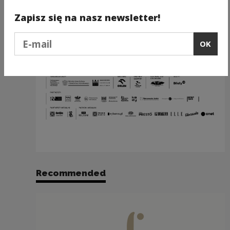
Patroni medialni:
TVP Kultura, Polskie Radio,
wyborcza.pl, Polska Agencja Prasowa, Polityka,
Zapisz się na nasz newsletter!
Presto. Muzyka Film Sztuka, Glissando, ELLE,
Podaj e-mail
Onet
OK
Festiwal jest członkiem:
International
Festivals & Events Association
Recommended