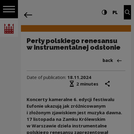
on the entire
Perły polskiego renesansu w instrumen
Settings and search
High contrast
CHANG
Exp
PL
Navigation
back
Open navigation
National Centre for Culture Poland
Perły polskiego renesansu
w instrumentalnej odsłonie
Back to:News
back
Date of publication:
18.11.2024
Średni czas czytania
share
prin
2 minutes
Koncerty kameralne 6. edycji festiwalu
Eufonie ukazują jak zróżnicowanym
i złożonym zjawiskiem jest muzyka dawna.
17 listopada na Zamku Królewskim
w Warszawie dzieła instrumentalne
polskiego renesansu zaprezentował