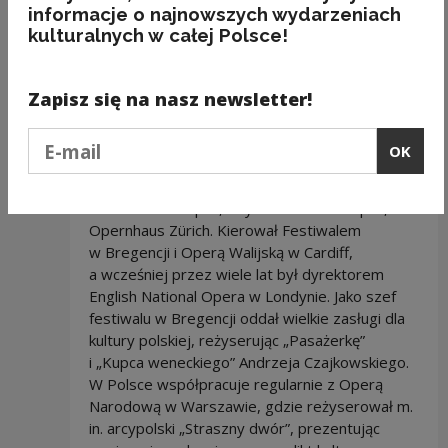
Reżyser Sir David Pountney
słynie
informacje o najnowszych wydarzeniach
z klarownych koncepcji, dla których potrafi
kulturalnych w całej Polsce!
znaleźć trafną, sugestywną teatralną metaforę,
jak w „Pasażerce” Mieczysława Weinberga,
Zapisz się na nasz newsletter!
operze o Auschwitz, którą zrealizował 15 lat
temu w Bregencji, później pokazał
Podaj e-mail
w Warszawie i wielu innych europejskich
OK
miastach, a w 2019 r. również w Izraelu.
Pracował dla takich teatrów operowych, jak
Wiener Staatsoper, Bayerische Staatsoper,
Opernhaus Zürich. Kierował Festiwalem
w Bregencji i Operą Walijską w Cardiff,
a wcześniej przez wiele lat był dyrektorem
English National Opera w Londynie. Jako szef
festiwalu w Bregencji oddał wielkie zasługi dla
kultury polskiej, reżyserując „Pasażerkę”
i „Kupca weneckiego” Andrzeja Czajkowskiego.
W Polsce współpracuje regularnie z Operą
Narodową w Warszawie, gdzie reżyserował m.
in. arcypolski „Straszny dwór”, prezentując