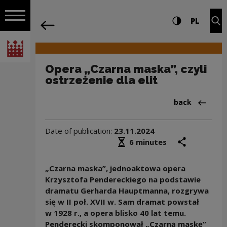
on the entire
Opera „Czarna maska”, czyli ostrzeżeni
Settings and search
High contrast
CHANG
Exp
PL
Navigation
back
Open navigation
National Centre for Culture Poland
Opera „Czarna maska”, czyli
ostrzeżenie dla elit
Back to:News
back
Date of publication:
23.11.2024
Średni czas czytania
share
prin
6 minutes
„Czarna maska”, jednoaktowa opera
Krzysztofa Pendereckiego na podstawie
dramatu Gerharda Hauptmanna, rozgrywa
się w II poł. XVII w. Sam dramat powstał
w 1928 r., a opera blisko 40 lat temu.
Penderecki skomponował „Czarną maskę”