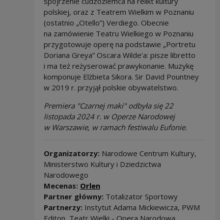
spojrzenie cudzoziemca na relikt kultury
polskiej, oraz z Teatrem Wielkim w Poznaniu
(ostatnio „Otello”) Verdiego. Obecnie
na zamówienie Teatru Wielkiego w Poznaniu
przygotowuje operę na podstawie „Portretu
Doriana Greya” Oscara Wilde’a: pisze libretto
i ma też reżyserować prawykonanie. Muzykę
komponuje Elżbieta Sikora. Sir David Pountney
w 2019 r. przyjął polskie obywatelstwo.
Premiera "Czarnej maki" odbyła się 22
listopada 2024 r. w Operze Narodowej
w Warszawie, w ramach festiwalu Eufonie.
Organizatorzy:
Narodowe Centrum Kultury,
Ministerstwo Kultury i Dziedzictwa
Narodowego
Mecenas:
Orlen
Partner główny:
Totalizator Sportowy
Partnerzy:
Instytut Adama Mickiewicza, PWM
Editon, Teatr Wielki - Opera Narodowa,