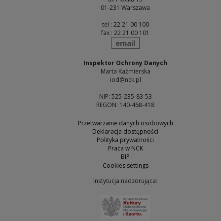
01-231 Warszawa
tel : 22 21 00 100
fax : 22 21 00 101
send
email
Inspektor Ochrony Danych
Marta Kaźmierska
iod@nck.pl
NIP: 525-235-83-53
REGON: 140-468-418
Przetwarzanie danych osobowych
Deklaracja dostępności
Polityka prywatności
Praca w NCK
BIP
Cookies settings
Instytucja nadzorująca:
Note, the link will open 