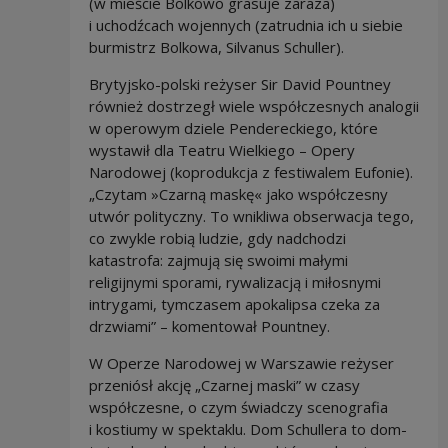
(w mieście Bolkowo grasuje zaraza)
i uchodźcach wojennych (zatrudnia ich u siebie
burmistrz Bolkowa, Silvanus Schuller).
Brytyjsko-polski reżyser Sir David Pountney
również dostrzegł wiele współczesnych analogii
w operowym dziele Pendereckiego, które
wystawił dla Teatru Wielkiego – Opery
Narodowej (koprodukcja z festiwalem Eufonie).
„Czytam »Czarną maskę« jako współczesny
utwór polityczny. To wnikliwa obserwacja tego,
co zwykle robią ludzie, gdy nadchodzi
katastrofa: zajmują się swoimi małymi
religijnymi sporami, rywalizacją i miłosnymi
intrygami, tymczasem apokalipsa czeka za
drzwiami” – komentował Pountney.
W Operze Narodowej w Warszawie reżyser
przeniósł akcję „Czarnej maski” w czasy
współczesne, o czym świadczy scenografia
i kostiumy w spektaklu. Dom Schullera to dom-