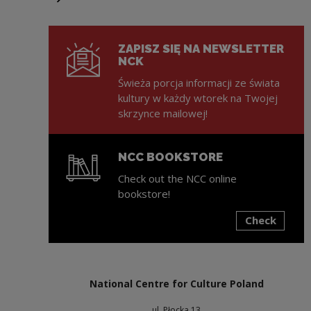
Next slide
ZAPISZ SIĘ NA NEWSLETTER
NCK
Świeża porcja informacji ze świata
kultury w każdy wtorek na Twojej
skrzynce mailowej!
NCC BOOKSTORE
Check out the NCC online
bookstore!
Check
Note, the link will open in a new window
National Centre for Culture Poland
ul. Płocka 13