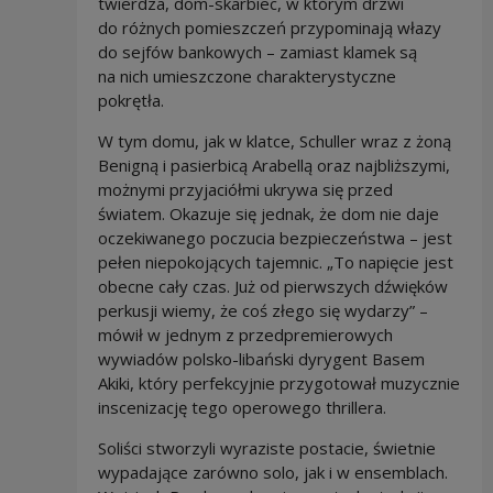
twierdza, dom-skarbiec, w którym drzwi
do różnych pomieszczeń przypominają włazy
do sejfów bankowych – zamiast klamek są
na nich umieszczone charakterystyczne
pokrętła.
W tym domu, jak w klatce, Schuller wraz z żoną
Benigną i pasierbicą Arabellą oraz najbliższymi,
możnymi przyjaciółmi ukrywa się przed
światem. Okazuje się jednak, że dom nie daje
oczekiwanego poczucia bezpieczeństwa – jest
pełen niepokojących tajemnic. „To napięcie jest
obecne cały czas. Już od pierwszych dźwięków
perkusji wiemy, że coś złego się wydarzy” –
mówił w jednym z przedpremierowych
wywiadów polsko-libański dyrygent Basem
Akiki, który perfekcyjnie przygotował muzycznie
inscenizację tego operowego thrillera.
Soliści stworzyli wyraziste postacie, świetnie
wypadające zarówno solo, jak i w ensemblach.