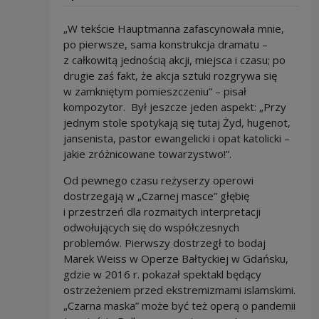
„W tekście Hauptmanna zafascynowała mnie,
po pierwsze, sama konstrukcja dramatu –
z całkowitą jednością akcji, miejsca i czasu; po
drugie zaś fakt, że akcja sztuki rozgrywa się
w zamkniętym pomieszczeniu” – pisał
kompozytor. Był jeszcze jeden aspekt: „Przy
jednym stole spotykają się tutaj Żyd, hugenot,
jansenista, pastor ewangelicki i opat katolicki –
jakie zróżnicowane towarzystwo!”.
Od pewnego czasu reżyserzy operowi
dostrzegają w „Czarnej masce” głębię
i przestrzeń dla rozmaitych interpretacji
odwołujących się do współczesnych
problemów. Pierwszy dostrzegł to bodaj
Marek Weiss w Operze Bałtyckiej w Gdańsku,
gdzie w 2016 r. pokazał spektakl będący
ostrzeżeniem przed ekstremizmami islamskimi.
„Czarna maska” może być też operą o pandemii