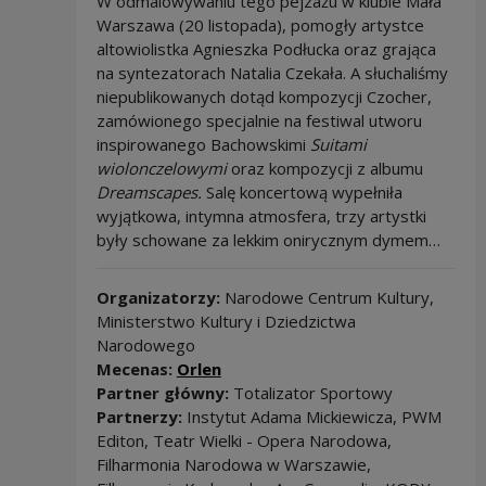
W odmalowywaniu tego pejzażu w klubie Mała
Warszawa (20 listopada), pomogły artystce
altowiolistka Agnieszka Podłucka oraz grająca
na syntezatorach Natalia Czekała. A słuchaliśmy
niepublikowanych dotąd kompozycji Czocher,
zamówionego specjalnie na festiwal utworu
inspirowanego Bachowskimi
Suitami
wiolonczelowymi
oraz kompozycji z albumu
Dreamscapes.
Salę koncertową wypełniła
wyjątkowa, intymna atmosfera, trzy artystki
były schowane za lekkim onirycznym dymem…
Organizatorzy:
Narodowe Centrum Kultury,
Ministerstwo Kultury i Dziedzictwa
Narodowego
Mecenas:
Orlen
Partner główny:
Totalizator Sportowy
Partnerzy:
Instytut Adama Mickiewicza, PWM
Editon, Teatr Wielki - Opera Narodowa,
Filharmonia Narodowa w Warszawie,