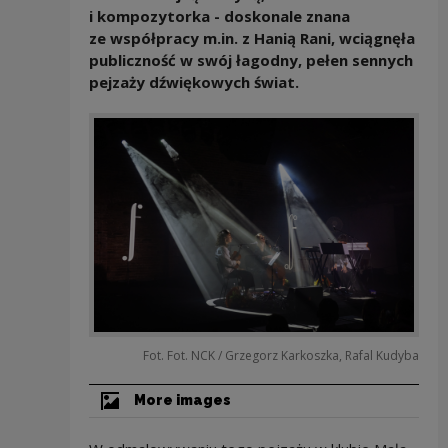
i kompozytorka - doskonale znana
ze współpracy m.in. z Hanią Rani, wciągnęła
publiczność w swój łagodny, pełen sennych
pejzaży dźwiękowych świat.
Fot. Fot. NCK / Grzegorz Karkoszka, Rafal Kudyba
More images