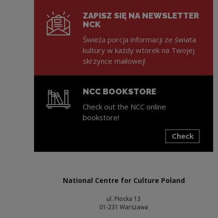
ZAPISZ SIĘ NA NEWSLETTER
NCK
Świeża porcja informacji ze świata
kultury w każdy wtorek na Twojej
skrzynce mailowej!
NCC BOOKSTORE
Check out the NCC online
bookstore!
Check
Note, the link will open in a new window
National Centre for Culture Poland
ul. Płocka 13
01-231 Warszawa