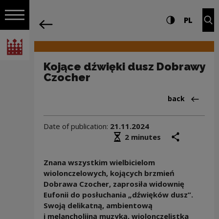
on the entire
Kojące dźwięki dusz Dobrawy Czocher 
Settings and search
High contrast
CHANG
Exp
PL
Navigation
back
Open navigation
National Centre for Culture Poland
Kojące dźwięki dusz Dobrawy
Czocher
Back to:News
back
Date of publication:
21.11.2024
Średni czas czytania
share
prin
2 minutes
Znana wszystkim wielbicielom
wiolonczelowych, kojących brzmień
Dobrawa Czocher, zaprosiła widownię
Eufonii do posłuchania „dźwięków dusz”.
Swoją delikatną, ambientową
i melancholijną muzyką, wiolonczelistka