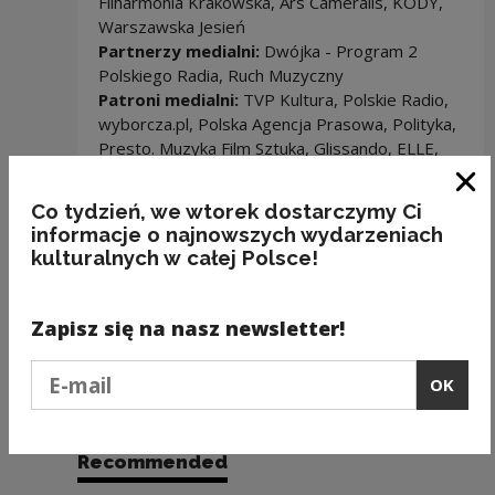
Filharmonia Krakowska, Ars Cameralis, KODY,
Warszawska Jesień
Partnerzy medialni:
Dwójka - Program 2
Polskiego Radia, Ruch Muzyczny
Patroni medialni:
TVP Kultura, Polskie Radio,
wyborcza.pl, Polska Agencja Prasowa, Polityka,
Presto. Muzyka Film Sztuka, Glissando, ELLE,
Onet
Festiwal jest członkiem:
International
Clo
Co tydzień, we wtorek dostarczymy Ci
Festivals & Events Association
informacje o najnowszych wydarzeniach
kulturalnych w całej Polsce!
Zapisz się na nasz newsletter!
Podaj e-mail
OK
Recommended