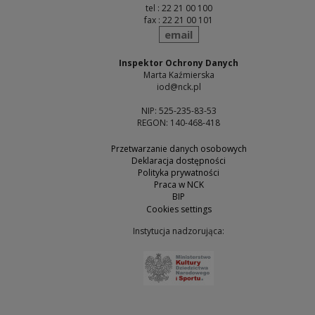
tel : 22 21 00 100
fax : 22 21 00 101
send
email
Inspektor Ochrony Danych
Marta Kaźmierska
iod@nck.pl
NIP: 525-235-83-53
REGON: 140-468-418
Przetwarzanie danych osobowych
Deklaracja dostępności
Polityka prywatności
Praca w NCK
BIP
Cookies settings
Instytucja nadzorująca:
Note, the link will open 