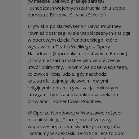
(w mieście Bolkowo grasuje zaraza)
i uchodźcach wojennych (zatrudnia ich u siebie
burmistrz Bolkowa, Silvanus Schuller).
Brytyjsko-polski reżyser Sir David Pountney
również dostrzegł wiele współczesnych analogii
w operowym dziele Pendereckiego, które
wystawił dla Teatru Wielkiego – Opery
Narodowej (koprodukcja z festiwalem Eufonie).
„Czytam »Czarną maskę« jako współczesny
utwór polityczny. To wnikliwa obserwacja tego,
co zwykle robią ludzie, gdy nadchodzi
katastrofa: zajmują się swoimi małymi
religijnymi sporami, rywalizacją i miłosnymi
intrygami, tymczasem apokalipsa czeka za
drzwiami” – komentował Pountney.
W Operze Narodowej w Warszawie reżyser
przeniósł akcję „Czarnej maski” w czasy
współczesne, o czym świadczy scenografia
i kostiumy w spektaklu. Dom Schullera to dom-