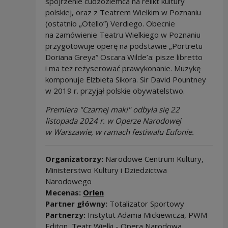
spojrzenie cudzoziemca na relikt kultury
polskiej, oraz z Teatrem Wielkim w Poznaniu
(ostatnio „Otello”) Verdiego. Obecnie
na zamówienie Teatru Wielkiego w Poznaniu
przygotowuje operę na podstawie „Portretu
Doriana Greya” Oscara Wilde’a: pisze libretto
i ma też reżyserować prawykonanie. Muzykę
komponuje Elżbieta Sikora. Sir David Pountney
w 2019 r. przyjął polskie obywatelstwo.
Premiera "Czarnej maki" odbyła się 22
listopada 2024 r. w Operze Narodowej
w Warszawie, w ramach festiwalu Eufonie.
Organizatorzy:
Narodowe Centrum Kultury,
Ministerstwo Kultury i Dziedzictwa
Narodowego
Mecenas:
Orlen
Partner główny:
Totalizator Sportowy
Partnerzy:
Instytut Adama Mickiewicza, PWM
Editon, Teatr Wielki - Opera Narodowa,