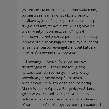
„W tekście Hauptmanna zafascynowała mnie,
po pierwsze, sama konstrukcja dramatu –
z całkowitą jednością akcji, miejsca i czasu; po
drugie zaś fakt, że akcja sztuki rozgrywa się
w zamkniętym pomieszczeniu” – pisał
kompozytor. Był jeszcze jeden aspekt: „Przy
jednym stole spotykają się tutaj Żyd, hugenot,
jansenista, pastor ewangelicki i opat katolicki –
jakie zróżnicowane towarzystwo!”.
Od pewnego czasu reżyserzy operowi
dostrzegają w „Czarnej masce” głębię
i przestrzeń dla rozmaitych interpretacji
odwołujących się do współczesnych
problemów. Pierwszy dostrzegł to bodaj
Marek Weiss w Operze Bałtyckiej w Gdańsku,
gdzie w 2016 r. pokazał spektakl będący
ostrzeżeniem przed ekstremizmami islamskimi.
„Czarna maska” może być też operą o pandemii