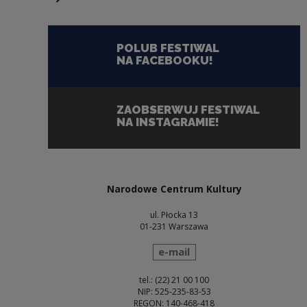
Następny slajd
POLUB FESTIWAL
NA FACEBOOKU!
Uwaga, link zostanie otwarty w nowym oknie
ZAOBSERWUJ FESTIWAL
NA INSTAGRAMIE!
Uwaga, link zostanie otwarty w nowym oknie
Narodowe Centrum Kultury
ul. Płocka 13
01-231 Warszawa
wyślij wiadomość
e-mail
tel.: (22) 21 00 100
NIP: 525-235-83-53
REGON: 140-468-418