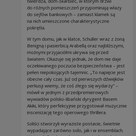
twierdza, dom-skarbiec, w którym drzwi
do różnych pomieszczeń przypominają włazy
do sejfów bankowych – zamiast klamek są
na nich umieszczone charakterystyczne
pokrętła.
W tym domu, jak w klatce, Schuller wraz z żoną
Benigną i pasierbicą Arabellą oraz najbliższymi,
możnymi przyjaciółmi ukrywa się przed
światem. Okazuje się jednak, że dom nie daje
oczekiwanego poczucia bezpieczeństwa – jest
pełen niepokojących tajemnic. „To napięcie jest
obecne cały czas. Już od pierwszych dźwięków
perkusji wiemy, że coś złego się wydarzy” –
mówił w jednym z przedpremierowych
wywiadów polsko-libański dyrygent Basem
Akiki, który perfekcyjnie przygotował muzycznie
inscenizację tego operowego thrillera.
Soliści stworzyli wyraziste postacie, świetnie
wypadające zarówno solo, jak i w ensemblach.