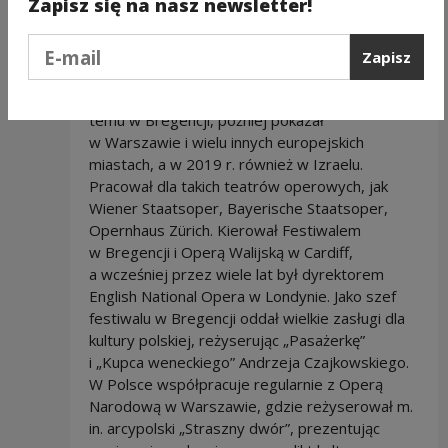
Zapisz się na nasz newsletter!
Reżyser Sir David Pountney
słynie
z klarownych koncepcji, dla których potrafi
Podaj e-mail
znaleźć trafną, sugestywną teatralną metaforę,
Zapisz
jak w „Pasażerce” Mieczysława Weinberga,
operze o Auschwitz, którą zrealizował 15 lat
temu w Bregencji, później pokazał
w Warszawie i wielu innych europejskich
miastach, a w 2019 r. również w Izraelu.
Pracował dla takich teatrów operowych, jak
Wiener Staatsoper, Bayerische Staatsoper,
Opernhaus Zürich. Kierował Festiwalem
w Bregencji i Operą Walijską w Cardiff,
a wcześniej przez wiele lat był dyrektorem
English National Opera w Londynie. Jako szef
festiwalu w Bregencji oddał wielkie zasługi dla
kultury polskiej, reżyserując „Pasażerkę”
i „Kupca weneckiego” Andrzeja Czajkowskiego.
W Polsce współpracuje regularnie z Operą
Narodową w Warszawie, gdzie reżyserował m.
in. arcypolski „Straszny dwór”, prezentując