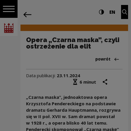
na całej stro
Opera „Czarna maska”, czyli ostrzeżeni
Ustawienia i wyszukiw
Wysoki kontra
CHANG
Roz
EN
Nawigacja
powrót
Włącz nawigację
Narodowe Centrum Kultury
Opera „Czarna maska”, czyli
ostrzeżenie dla elit
Powrót do:Aktua
powrót
Data publikacji:
23.11.2024
Średni czas czytania
podziel się
druk
6 minut
„Czarna maska”, jednoaktowa opera
Krzysztofa Pendereckiego na podstawie
dramatu Gerharda Hauptmanna, rozgrywa
się w II poł. XVII w. Sam dramat powstał
w 1928 r., a opera blisko 40 lat temu.
Penderecki skomponował „Czarną maskę”