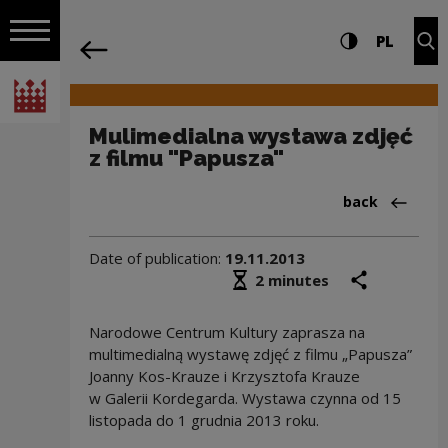
on the entire
Mulimedialna wystawa zdjęć z filmu "P
Settings and search
High contrast
CHANG
Exp
PL
Navigation
back
Open navigation
National Centre for Culture Poland
Mulimedialna wystawa zdjęć
z filmu "Papusza"
Back to:Aktua
back
Date of publication:
19.11.2013
Średni czas czytania
share
prin
2 minutes
Narodowe Centrum Kultury zaprasza
na
multimedialną wystawę zdjęć z filmu „Papusza”
Joanny Kos-Krauze i Krzysztofa Krauze
w Galerii Kordegarda. Wystawa czynna od 15
listopada do 1 grudnia 2013 roku.