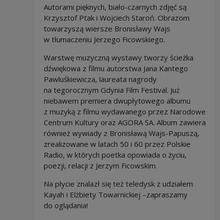
Autorami pięknych, biało-czarnych zdjęć są
Krzysztof Ptak i Wojciech Staroń. Obrazom
towarzyszą wiersze Bronisławy Wajs
w tłumaczeniu Jerzego Ficowskiego.
Warstwę muzyczną wystawy tworzy ścieżka
dźwiękowa z filmu autorstwa Jana Kantego
Pawluśkiewicza, laureata nagrody
na tegorocznym Gdynia Film Festival. Już
niebawem premiera dwupłytowego albumu
z muzyką z filmu wydawanego przez Narodowe
Centrum Kultury oraz AGORA SA. Album zawiera
również wywiady z Bronisławą Wajs-Papuszą,
zrealizowane w latach 50 i 60 przez Polskie
Radio, w których poetka opowiada o życiu,
poezji, relacji z Jerzym Ficowskim.
Na płycie znalazł się też teledysk z udziałem
Kayah i Elżbiety Towarnickiej –zapraszamy
do oglądania!