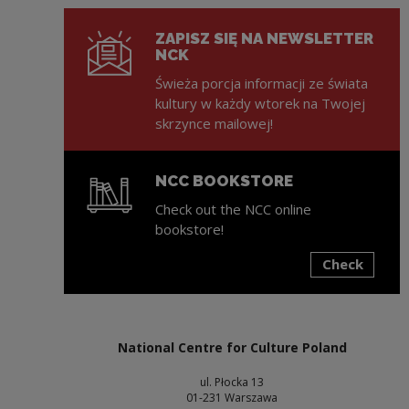
ZAPISZ SIĘ NA NEWSLETTER
NCK
Świeża porcja informacji ze świata
kultury w każdy wtorek na Twojej
skrzynce mailowej!
NCC BOOKSTORE
Check out the NCC online
bookstore!
Check
Note, the link will open in a new window
National Centre for Culture Poland
ul. Płocka 13
01-231 Warszawa