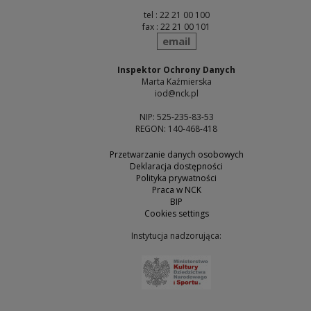
tel : 22 21 00 100
fax : 22 21 00 101
send
email
Inspektor Ochrony Danych
Marta Kaźmierska
iod@nck.pl
NIP: 525-235-83-53
REGON: 140-468-418
Przetwarzanie danych osobowych
Deklaracja dostępności
Polityka prywatności
Praca w NCK
BIP
Cookies settings
Instytucja nadzorująca:
Note, the link will open 