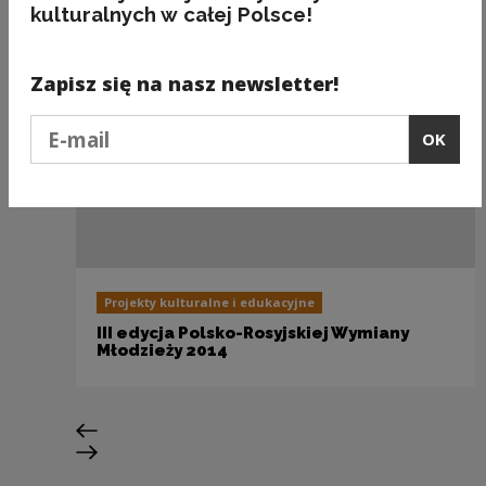
kulturalnych w całej Polsce!
Zapisz się na nasz newsletter!
Podaj e-mail
OK
Projekty kulturalne i edukacyjne
III edycja Polsko-Rosyjskiej Wymiany
Młodzieży 2014
Previous slide
Next slide