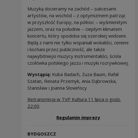
Muzyką docieramy na zachód – sukcesami
artystów, na wschód – z optymizmem patrząc
w przyszłość Europy, na północ – wyśmienitym
jazzem, oraz na południe – ciepłym klimatem
koncertu, który spodoba się szerokiej widowni.
Będą z nami nie tylko wspaniali wokaliści, cenieni
i kochani przez publiczność, ale także
najwybitniejsi muzycy instrumentaliści, ścisła
czołówka polskiego jazzu i muzyki rozrywkowej.
Wystąpią:
Kuba Badach, Zuza Baum, Rafał
Szatan, Renata Przemyk, Ania Dąbrowska,
Stanisław i Joanna Słowińscy
Retransmisja w TVP Kultura 11 lipca o godz.
22:00
Note, the link w
Regulamin imprezy
BYDGOSZCZ