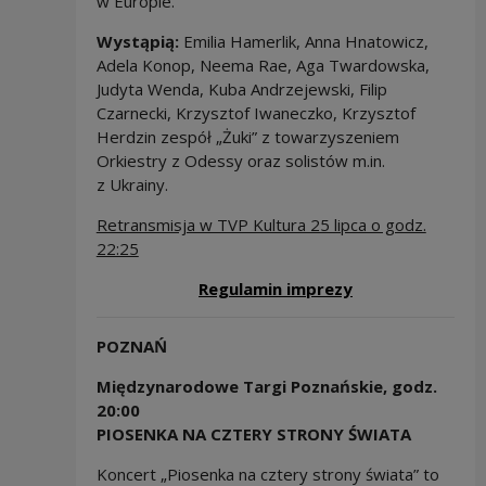
w Europie.
Wystąpią:
Emilia Hamerlik, Anna Hnatowicz,
Adela Konop, Neema Rae, Aga Twardowska,
Judyta Wenda, Kuba Andrzejewski, Filip
Czarnecki, Krzysztof Iwaneczko, Krzysztof
Herdzin zespół „Żuki” z towarzyszeniem
Orkiestry z Odessy oraz solistów m.in.
z Ukrainy.
Retransmisja w TVP Kultura 25 lipca o godz.
22:25
Note, the link w
Regulamin imprezy
POZNAŃ
Międzynarodowe Targi Poznańskie, godz.
20:00
PIOSENKA NA CZTERY STRONY ŚWIATA
Koncert „Piosenka na cztery strony świata” to