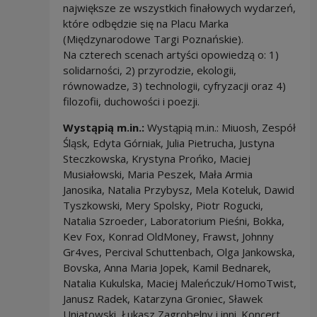
największe ze wszystkich finałowych wydarzeń,
które odbędzie się na Placu Marka
(Międzynarodowe Targi Poznańskie).
Na czterech scenach artyści opowiedzą o: 1)
solidarności, 2) przyrodzie, ekologii,
równowadze, 3) technologii, cyfryzacji oraz 4)
filozofii, duchowości i poezji.
Wystąpią m.in.:
Wystąpią m.in.: Miuosh, Zespół
Śląsk, Edyta Górniak, Julia Pietrucha, Justyna
Steczkowska, Krystyna Prońko, Maciej
Musiałowski, Maria Peszek, Mała Armia
Janosika, Natalia Przybysz, Mela Koteluk, Dawid
Tyszkowski, Mery Spolsky, Piotr Rogucki,
Natalia Szroeder, Laboratorium Pieśni, Bokka,
Kev Fox, Konrad OldMoney, Frawst, Johnny
Gr4ves, Percival Schuttenbach, Olga Jankowska,
Bovska, Anna Maria Jopek, Kamil Bednarek,
Natalia Kukulska, Maciej Maleńczuk/HomoTwist,
Janusz Radek, Katarzyna Groniec, Sławek
Uniatowski, Łukasz Zagrobelny i inni. Koncert