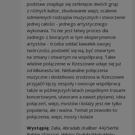
podstaw znajduje się zetknięcie dwóch grup
z różnych kultur, zbudowanie więzi, scalenie
odmiennych rodzajów muzycznych i stworzenie
jednej całości - jednego artystycznego
wykonania. To nie jest łatwy proces dla
żadnego z biorących w tym eksperymencie
artystów - trzeba oddać kawałek swojej
twórczości, podzielić się nią, być otwartym
na zmiany i otwartym na współpracę. Takie
właśnie połączenie w Rzeszowie udaje się już
od kilkunastu lat. Niebanalne połączenia
muzyczne i dodatkowo zrodzona w Rzeszowie
przyjaźń łączy zespoły i owocuje współpracą
także w późniejszych latach (wspólnymi trasami
koncertowymi, utworami a nawet płytami). Idea
połączeń, więzi, mostów i kolaży jest nie tylko
popularna, ale i ważna. Temat przewodni to:
połączenia, więzi, mosty i kolaże
Wystąpią:
Zalia,
Abradab (Kaliber 44)/Serhii
Babkin (5'nizza), Wiktor Dyduła/MokuMoku,