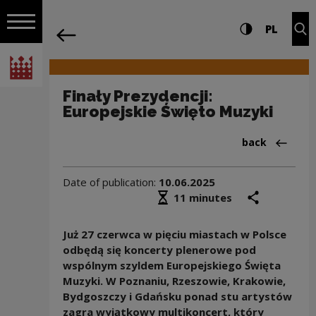
on the entire
Finały Prezydencji: Europejskie Święto
Settings and search
High contrast
CHANG
Exp
PL
Navigation
back
Open navigation
National Centre for Culture Poland
Finały Prezydencji:
Europejskie Święto Muzyki
Back to:News
back
Date of publication:
10.06.2025
Średni czas czytania
share
prin
11 minutes
Już 27 czerwca w pięciu miastach w Polsce
odbędą się koncerty plenerowe pod
wspólnym szyldem Europejskiego Święta
Muzyki. W Poznaniu, Rzeszowie, Krakowie,
Bydgoszczy i Gdańsku ponad stu artystów
zagra wyjątkowy multikoncert, który