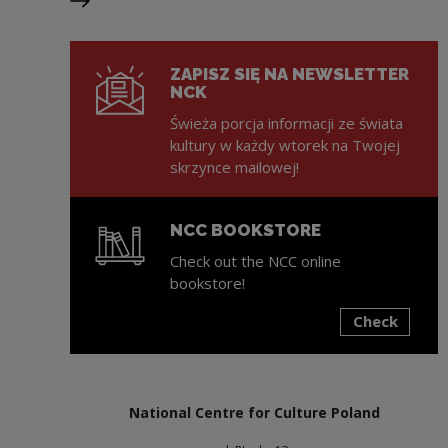
Next slide
ZAPISZ SIĘ NA NEWSLETTER
NCK
Świeża porcja informacji ze świata
kultury w każdy wtorek na Twojej
skrzynce mailowej!
NCC BOOKSTORE
Check out the NCC online
bookstore!
Check
Note, the link will open in a new window
National Centre for Culture Poland