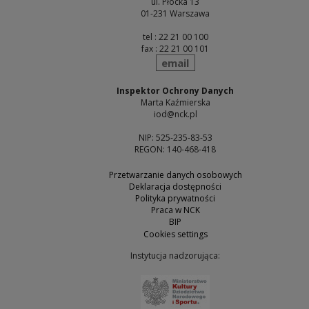
ul. Płocka 13
01-231 Warszawa
tel : 22 21 00 100
fax : 22 21 00 101
send
email
Inspektor Ochrony Danych
Marta Kaźmierska
iod@nck.pl
NIP: 525-235-83-53
REGON: 140-468-418
Przetwarzanie danych osobowych
Deklaracja dostępności
Polityka prywatności
Praca w NCK
BIP
Cookies settings
Instytucja nadzorująca:
Note, the link will open 