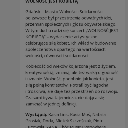
WOLNOŚĆ JEST KOBIETĄ
Gdańsk – Miasto Wolności i Solidarności –
od zawsze był przestrzenią odważnych idei,
przemian społecznych i głosu obywatelskiego.
W tym duchu rodzi się koncert „WOLNOŚĆ JEST
KOBIETĄ” – wydarzenie artystyczne
celebrujące siłę kobiet, ich wkład w budowanie
społeczeństwa opartego na wartościach:
wolności, równości i solidarności.
Kobiecość od wieków kojarzona jest z życiem,
kreatywnością, zmianą, ale też walką o godność
i uznanie. Wolność, podobnie jak kobieta, jest
siłą pełną kontrastów. Potrafi być łagodna
i troskliwa, ale daje też przestrzeń do rozwoju.
Czasami bywa tajemnicza, nie dająca się
zamknąć w jednej definicji.
Wystąpią:
Kasia Lins, Kasia Moś, Natalia
Grosiak, Doda, Mietek Szcześniak, Piotr
Cugowski, YANA, Chór Music Everywhere,