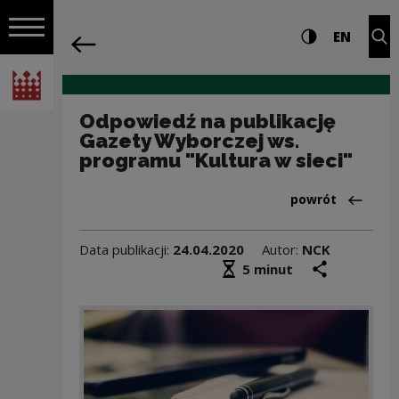
na całej stro
Odpowiedź na publikację Gazety Wyborc
Ustawienia i wyszukiw
Wysoki kontra
CHANG
Roz
EN
Nawigacja
powrót
Włącz nawigację
Narodowe Centrum Kultury
Odpowiedź na publikację
Gazety Wyborczej ws.
programu "Kultura w sieci"
Powrót do:Aktua
powrót
Data publikacji:
24.04.2020
Autor:
NCK
Średni czas czytania
podziel się
druk
5 minut