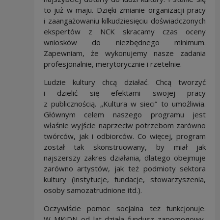
to już w maju. Dzięki zmianie organizacji pracy
i zaangażowaniu kilkudziesięciu doświadczonych
ekspertów z NCK skracamy czas oceny
wniosków do niezbędnego minimum.
Zapewniam, że wykonujemy nasze zadania
profesjonalnie, merytorycznie i rzetelnie.
Ludzie kultury chcą działać. Chcą tworzyć
i dzielić się efektami swojej pracy
z publicznością. „Kultura w sieci” to umożliwia.
Głównym celem naszego programu jest
właśnie wyjście naprzeciw potrzebom zarówno
twórców, jak i odbiorców. Co więcej, program
został tak skonstruowany, by miał jak
najszerszy zakres działania, dlatego obejmuje
zarówno artystów, jak też podmioty sektora
kultury (instytucje, fundacje, stowarzyszenia,
osoby samozatrudnione itd.).
Oczywiście pomoc socjalna też funkcjonuje.
W MKiDN od lat działa fundusz zapomogowy,