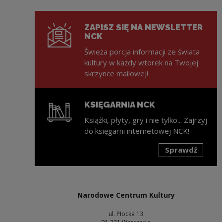
ZAPISZ SIĘ NA NEWSLETTER
NCK
Świeża porcja informacji ze świata
kultury w każdy wtorek na Twojej
skrzynce mailowej!
KSIĘGARNIA NCK
Książki, płyty, gry i nie tylko... Zajrzyj
do księgarni internetowej NCK!
Sprawdź
Uwaga, link zostanie otwarty w nowym oknie
Narodowe Centrum Kultury
ul. Płocka 13