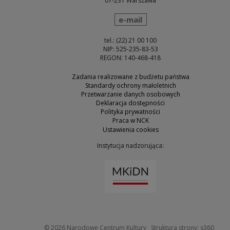
01-231 Warszawa
wyślij wiadomość
e-mail
tel.: (22) 21 00 100
NIP: 525-235-83-53
REGON: 140-468-418
Zadania realizowane z budżetu państwa
Standardy ochrony małoletnich
Przetwarzanie danych osobowych
Deklaracja dostępności
Polityka prywatności
Praca w NCK
Ustawienia cookies
Instytucja nadzorująca:
Uwaga, link zostanie otw
Uwaga
© 2026
Narodowe Centrum Kultury
Struktura strony:
s360