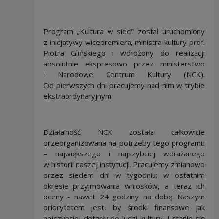
Program „Kultura w sieci” został uruchomiony
z inicjatywy wicepremiera, ministra kultury prof.
Piotra Glińskiego i wdrożony do realizacji
absolutnie ekspresowo przez ministerstwo
i Narodowe Centrum Kultury (NCK).
Od pierwszych dni pracujemy nad nim w trybie
ekstraordynaryjnym.
Działalność NCK została całkowicie
przeorganizowana na potrzeby tego programu
– największego i najszybciej wdrażanego
w historii naszej instytucji. Pracujemy zmianowo
przez siedem dni w tygodniu; w ostatnim
okresie przyjmowania wniosków, a teraz ich
oceny - nawet 24 godziny na dobę. Naszym
priorytetem jest, by środki finansowe jak
najszybciej dotarły do ludzi kultury. I stanie się