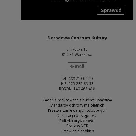
Sprawdź
Uwaga, link zostanie otwarty w nowym oknie
Narodowe Centrum Kultury
ul. Płocka 13
01-231 Warszawa
wyślij wiadomość
e-mail
tel.: (22) 21 00 100
NIP: 525-235-83-53
REGON: 140-468-418
Zadania realizowane z budżetu państwa
Standardy ochrony małoletnich
Przetwarzanie danych osobowych
Deklaracja dostępności
Polityka prywatności
Praca w NCK
Ustawienia cookies