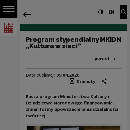
na całej stro
Program stypendialny MKiDN „Kultura w
Ustawienia i wyszukiw
Wysoki kontra
CHANG
Roz
EN
Nawigacja
powrót
Włącz nawigację
Narodowe Centrum Kultury
Program stypendialny MKiDN
„Kultura w sieci”
Powrót do:Aktua
powrót
Data publikacji:
09.04.2020
Średni czas czytania
podziel się
druk
3 minuty
Rusza program Ministerstwa Kultury i
Dziedzictwa Narodowego finansowania
zmian formy upowszechniania działalności
twórczej.