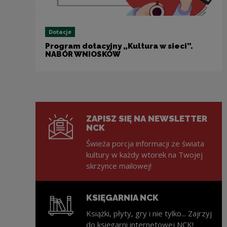
Dotacje
Program dotacyjny „Kultura w sieci”.
NABÓR WNIOSKÓW
ZAPISZ SIĘ NA NEWSLETTER
NCK
Świeża porcja informacji ze świata
kultury w każdy wtorek na Twojej
skrzynce mailowej!
KSIĘGARNIA NCK
Książki, płyty, gry i nie tylko... Zajrzyj
do księgarni internetowej NCK!