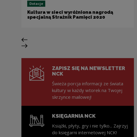
Dotacje
Kultura w sieci wyróżniona nagrodą
specjalną Strażnik Pamięci 2020
Poprzedni slajd
Następny slajd
ZAPISZ SIĘ NA NEWSLETTER
NCK
Świeża porcja informacji ze świata
kultury w każdy wtorek na Twojej
skrzynce mailowej!
KSIĘGARNIA NCK
Książki, płyty, gry i nie tylko... Zajrzyj
do księgarni internetowej NCK!