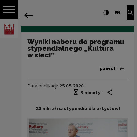
na całej stro
Wyniki naboru do programu stypendialn
Ustawienia i wyszukiw
Wysoki kontra
CHANG
Roz
EN
Nawigacja
powrót
Włącz nawigację
Narodowe Centrum Kultury
Wyniki naboru do programu
stypendialnego „Kultura
w sieci”
Powrót do:Aktua
powrót
Data publikacji:
25.05.2020
Średni czas czytania
podziel się
druk
3 minuty
20 mln zł na stypendia dla artystów!