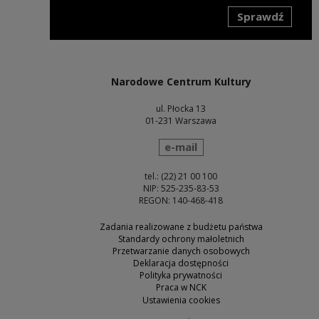
Sprawdź
Uwaga, link zostanie otwarty w nowym oknie
Narodowe Centrum Kultury
ul. Płocka 13
01-231 Warszawa
wyślij wiadomość
e-mail
tel.: (22) 21 00 100
NIP: 525-235-83-53
REGON: 140-468-418
Zadania realizowane z budżetu państwa
Standardy ochrony małoletnich
Przetwarzanie danych osobowych
Deklaracja dostępności
Polityka prywatności
Praca w NCK
Ustawienia cookies