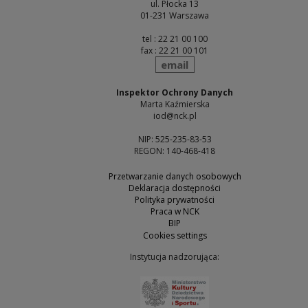
ul. Płocka 13
01-231 Warszawa
tel : 22 21 00 100
fax : 22 21 00 101
send
email
Inspektor Ochrony Danych
Marta Kaźmierska
iod@nck.pl
NIP: 525-235-83-53
REGON: 140-468-418
Przetwarzanie danych osobowych
Deklaracja dostępności
Polityka prywatności
Praca w NCK
BIP
Cookies settings
Instytucja nadzorująca:
Note, the link will open 