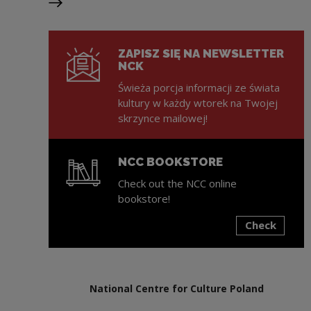
Next slide
ZAPISZ SIĘ NA NEWSLETTER
NCK
Świeża porcja informacji ze świata
kultury w każdy wtorek na Twojej
skrzynce mailowej!
NCC BOOKSTORE
Check out the NCC online
bookstore!
Check
Note, the link will open in a new window
National Centre for Culture Poland