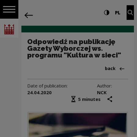
on the entire
Odpowiedź na publikację Gazety Wyborc
Settings and search
High contrast
CHANG
Exp
PL
Navigation
back
Open navigation
National Centre for Culture Poland
Odpowiedź na publikację
Gazety Wyborczej ws.
programu "Kultura w sieci"
Back to:Aktua
back
Date of publication:
Author:
24.04.2020
NCK
Średni czas czytania
share
prin
5 minutes