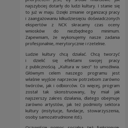
najszybciej dotarły do ludzi kultury. I stanie się
to już w maju. Dzięki zmianie organizacji pracy
i zaangażowaniu kilkudziesięciu doświadczonych
ekspertów z NCK skracamy czas oceny
wniosków do niezbędnego minimum.
Zapewniam, że wykonujemy nasze zadania
profesjonalnie, merytorycznie i rzetelnie.
Ludzie kultury chcą działać. Chcą tworzyć
i dzielić się efektami swojej pracy
z publicznością. „Kultura w sieci” to umożliwia.
Głównym celem naszego programu jest
właśnie wyjście naprzeciw potrzebom zarówno
twórców, jak i odbiorców. Co więcej, program
został tak skonstruowany, by miał jak
najszerszy zakres działania, dlatego obejmuje
zarówno artystów, jak też podmioty sektora
kultury (instytucje, fundacje, stowarzyszenia,
osoby samozatrudnione itd.).
Oczywiście pomoc socjalna też funkcjonuje.