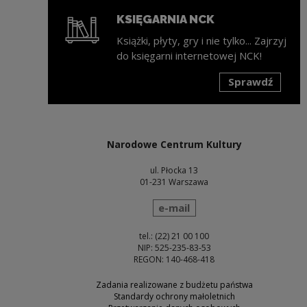
KSIĘGARNIA NCK
Książki, płyty, gry i nie tylko... Zajrzyj
do księgarni internetowej NCK!
Sprawdź
Uwaga, link zostanie otwarty w nowym oknie
Narodowe Centrum Kultury
ul. Płocka 13
01-231 Warszawa
wyślij wiadomość
e-mail
tel.: (22) 21 00 100
NIP: 525-235-83-53
REGON: 140-468-418
Zadania realizowane z budżetu państwa
Standardy ochrony małoletnich