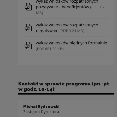
Pobierz plik
wykaz wniosków rozpatrzonych
pozytywnie - beneficjentów
(PDF 1.28
MB)
Pobierz plik
wykaz wnioskow rozpatrzonych
negatywnie
(PDF 3.24 MB)
Pobierz plik
wykaz wniosków błędnych formalnie
(PDF 681.29 KB)
Kontakt w sprawie programu (pn.-pt.
w godz. 10-14):
Michał Rydzewski
Za­stęp­ca Dyrektora