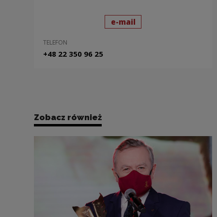
wyślij wiadomość
do: Michał Rydzewski
e-mail
TELEFON
+48 22 350 96 25
Zobacz również