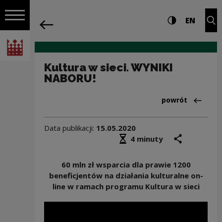
na całej stro
Kultura w sieci. WYNIKI NABORU! | Nar
Ustawienia i wyszukiw
Wysoki kontra
CHANG
Roz
EN
Nawigacja
powrót
Włącz nawigację
Narodowe Centrum Kultury
Kultura w sieci. WYNIKI
NABORU!
Powrót do:Aktua
powrót
Data publikacji:
15.05.2020
Średni czas czytania
podziel się
druk
4 minuty
60 mln zł wsparcia dla prawie 1200
beneficjentów na działania kulturalne on-
line w ramach programu Kultura w sieci