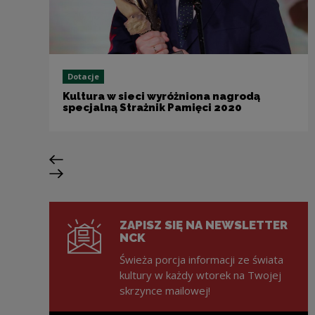
Dotacje
Kultura w sieci wyróżniona nagrodą
specjalną Strażnik Pamięci 2020
Poprzedni slajd
Następny slajd
ZAPISZ SIĘ NA NEWSLETTER
NCK
Świeża porcja informacji ze świata
kultury w każdy wtorek na Twojej
skrzynce mailowej!