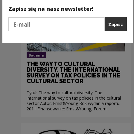
Zapisz się na nasz newsletter!
Podaj e-mail
Zapisz
Badania
THE WAY TO CULTURAL
DIVERSITY. THE INTERNATIONAL
SURVEY ON TAX POLICIES IN THE
CULTURAL SECTOR
Tytuł: The way to cultural diversity. The
international survey on tax policies in the cultural
sector Autor: Ernst&Young Rok wydania raportu:
2011 Finansowanie: Ernst&Young, Forum...