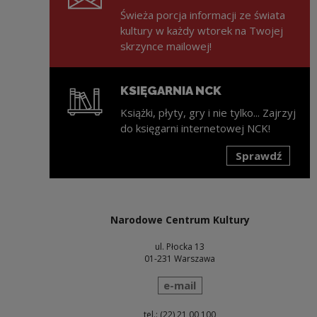
Świeża porcja informacji ze świata
kultury w każdy wtorek na Twojej
skrzynce mailowej!
KSIĘGARNIA NCK
Książki, płyty, gry i nie tylko... Zajrzyj
do księgarni internetowej NCK!
Sprawdź
Uwaga, link zostanie otwarty w nowym oknie
Narodowe Centrum Kultury
ul. Płocka 13
01-231 Warszawa
wyślij wiadomość
e-mail
tel.: (22) 21 00 100