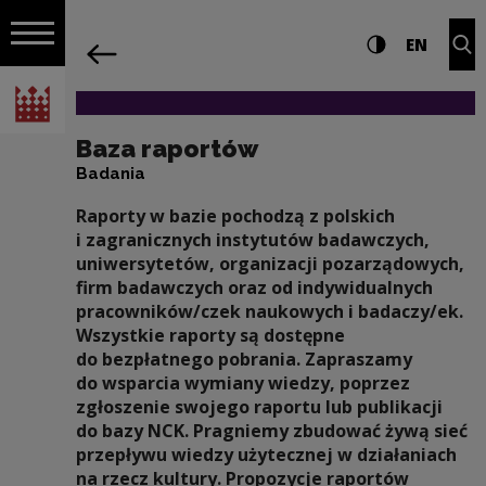
na całej stro
Baza raportów | Narodowe Centrum Ku
Ustawienia i wyszukiw
Wysoki kontra
CHANG
Roz
EN
Nawigacja
powrót
Włącz nawigację
Narodowe Centrum Kultury
Baza raportów
Badania
Raporty w bazie pochodzą z polskich
i zagranicznych instytutów badawczych,
uniwersytetów, organizacji pozarządowych,
firm badawczych oraz od indywidualnych
pracowników/czek naukowych i badaczy/ek.
Wszystkie raporty są dostępne
do bezpłatnego pobrania. Zapraszamy
do wsparcia wymiany wiedzy, poprzez
zgłoszenie swojego raportu lub publikacji
do bazy NCK. Pragniemy zbudować żywą sieć
przepływu wiedzy użytecznej w działaniach
na rzecz kultury. Propozycje raportów