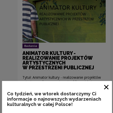
Badania
ANIMATOR KULTURY -
REALIZOWANIE PROJEKTÓW
ARTYSTYCZNYCH
W PRZESTRZENI PUBLICZNEJ
Tytuł: Animator kultury - realizowanie projektów
artystycznych w przestrzeni publicznej Autor:
Magdalena Góralska, Anna Pietraszko, Karol
Wittels Rok wydania raportu: 2011 Finansowanie:...
Zam
Co tydzień, we wtorek dostarczymy Ci
informacje o najnowszych wydarzeniach
kulturalnych w całej Polsce!