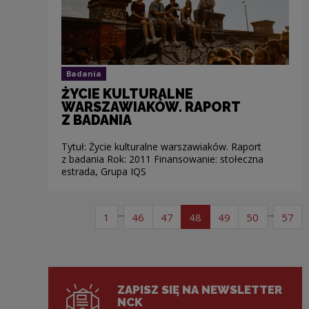
Badania
ŻYCIE KULTURALNE
WARSZAWIAKÓW. RAPORT
Z BADANIA
Tytuł: Życie kulturalne warszawiaków. Raport
z badania Rok: 2011 Finansowanie: stołeczna
estrada, Grupa IQS
Stronicowanie
...
...
strona listy artykułów
strona listy artykułów
strona listy artykułów
strona listy artykułów
strona listy arty
strona lis
str
1
46
47
48
49
50
57
ZAPISZ SIĘ NA NEWSLETTER
NCK