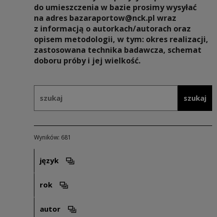
do umieszczenia w bazie prosimy wysyłać
na adres bazaraportow@nck.pl wraz
z informacją o autorkach/autorach oraz
opisem metodologii, w tym: okres realizacji,
zastosowana technika badawcza, schemat
doboru próby i jej wielkość.
Formularz wyszukiwania w ramach:
szukaj
szukaj
Wyników: 681
język
Otwórz opcje filtrowania. Uwaga: spowoduje ot
rok
Otwórz opcje filtrowania. Uwaga: spowoduje ot
autor
Otwórz opcje filtrowania. Uwaga: spowoduje ot