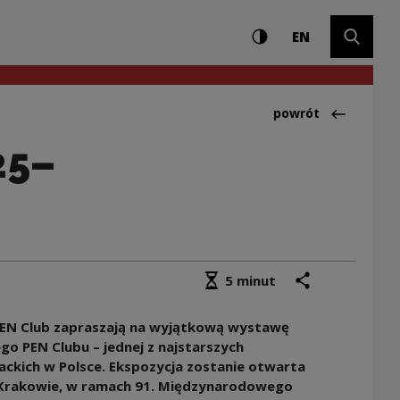
Ustawienia i wyszuki
Wysoki kontrast
CHANGE LAN
Rozwiń 
bu 1925–2025” | Na
EN
Powrót do:Aktualno
powrót
25–
Średni czas czytania
podziel się
drukuj
5 minut
PEN Club zapraszają na wyjątkową wystawę
ego PEN Clubu – jednej z najstarszych
erackich w Polsce. Ekspozycja zostanie otwarta
w Krakowie, w ramach 91. Międzynarodowego