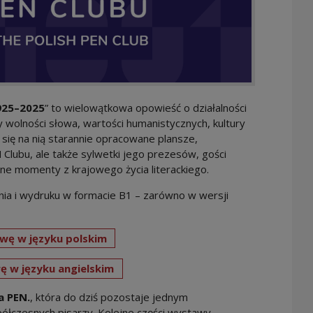
1925–2025
” to wielowątkowa opowieść o działalności
ży wolności słowa, wartości humanistycznych, kultury
ą się na nią starannie opracowane plansze,
 Clubu, ale także sylwetki jego prezesów, gości
tne momenty z krajowego życia literackiego.
ia i wydruku w formacie B1 – zarówno w wersji
wę w języku polskim
ę w języku angielskim
 PEN.
, która do dziś pozostaje jednym
ółczesnych pisarzy. Kolejne części wystawy