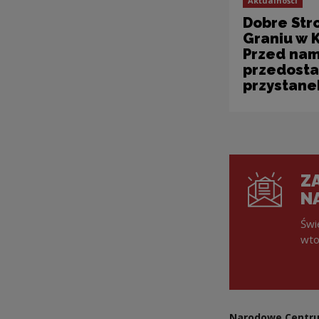
Aktualności
Dobre Str
Graniu w 
Przed nam
przedosta
przystanek
ZA
N
Świ
wto
Narodowe Centru