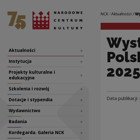
Wystawa „Stulecie
Narodowe Centrum Kultury
Nawigacja
NCK
Aktualności
Wy
Wyst
Nawigacja
Aktualności
>
Pols
Instytucja
>
2025
Projekty kulturalne i
>
edukacyjne
Szkolenia i rozwój
>
Data publikacji:
Dotacje i stypendia
>
Wydawnictwo
>
Badania
>
Kordegarda. Galeria NCK
>