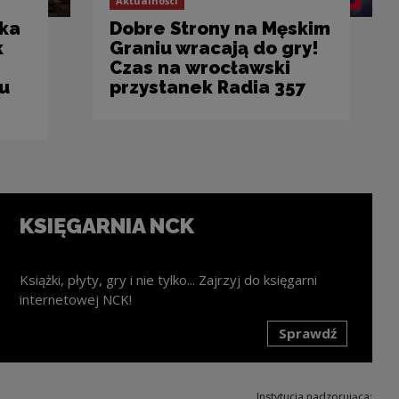
Aktualności
yka
Dobre Strony na Męskim
k
Graniu wracają do gry!
Czas na wrocławski
u
przystanek Radia 357
KSIĘGARNIA NCK
Książki, płyty, gry i nie tylko... Zajrzyj do księgarni
internetowej NCK!
Sprawdź
k zostanie otwarty w nowym oknie
Instytucja nadzorująca: