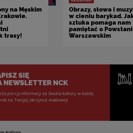
Aktualności
ony na Męskim
Obrazy, słowa i muz
Krakowie.
w cieniu barykad. Ja
i
sztuka pomaga nam
tni
pamiętać o Powstani
 trasy!
Warszawskim
PISZ SIĘ
A NEWSLETTER NCK
eża porcja informacji ze świata kultury w każdy
rek na Twojej skrzynce mailowej!
Uwaga, lin
m Kultury