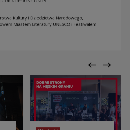
: STUDIO-DESIGN.COM.PL
stwa Kultury i Dziedzictwa Narodowego,
kowem Miastem Literatury UNESCO i Festiwalem
Poprzedni slajd
Następny sl