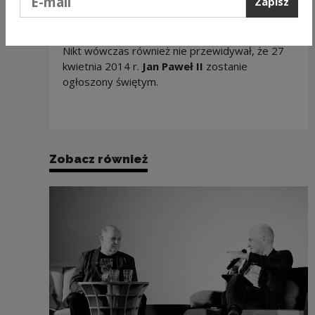
Zapisz
Niech zstąpi Duch Twój i odnowi oblicze
ziemi. Tej ziemi!”
.
Nikt wówczas również nie przewidywał, że
27
kwietnia 2014 r.
Jan Paweł II
zostanie
ogłoszony świętym.
Zobacz również