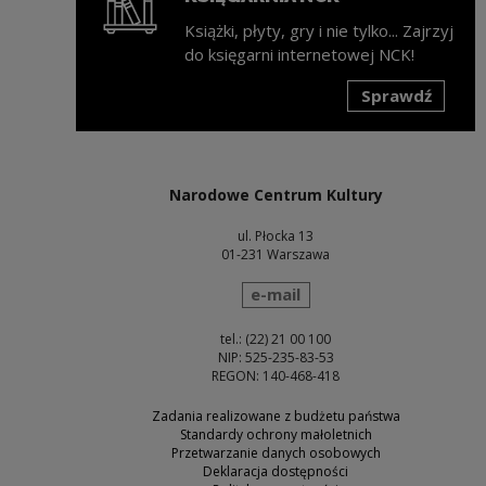
Książki, płyty, gry i nie tylko... Zajrzyj
do księgarni internetowej NCK!
Sprawdź
Uwaga, link zostanie otwarty w nowym oknie
Narodowe Centrum Kultury
ul. Płocka 13
01-231 Warszawa
wyślij wiadomość
e-mail
tel.: (22) 21 00 100
NIP: 525-235-83-53
REGON: 140-468-418
Zadania realizowane z budżetu państwa
Standardy ochrony małoletnich
Przetwarzanie danych osobowych
Deklaracja dostępności