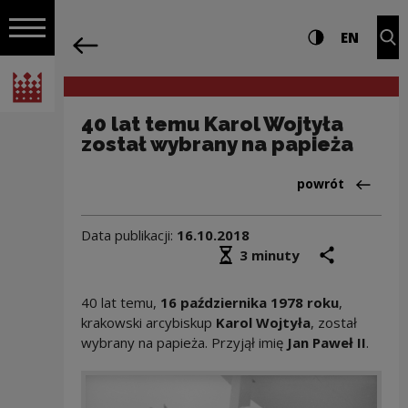
na całej stro
40 lat temu Karol Wojtyła został wybr
Ustawienia i wyszukiw
Wysoki kontra
CHANG
Roz
EN
Nawigacja
powrót
Włącz nawigację
Narodowe Centrum Kultury
40 lat temu Karol Wojtyła
został wybrany na papieża
Powrót do:Aktua
powrót
Data publikacji:
16.10.2018
Średni czas czytania
podziel się
druk
3 minuty
40 lat temu,
16 października 1978 roku
,
krakowski arcybiskup
Karol Wojtyła
, został
wybrany na papieża. Przyjął imię
Jan Paweł II
.