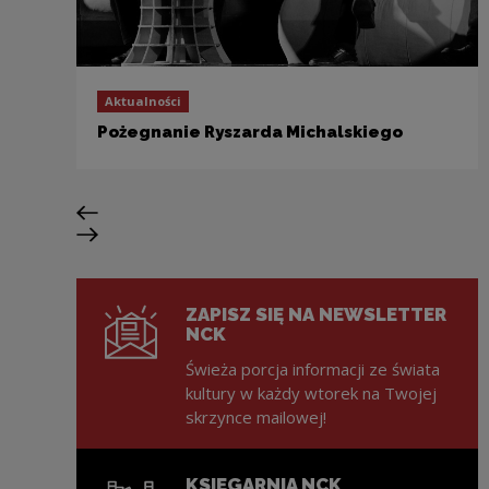
Aktualności
Pożegnanie Ryszarda Michalskiego
Poprzedni slajd
Następny slajd
ZAPISZ SIĘ NA NEWSLETTER
NCK
Świeża porcja informacji ze świata
kultury w każdy wtorek na Twojej
skrzynce mailowej!
KSIĘGARNIA NCK