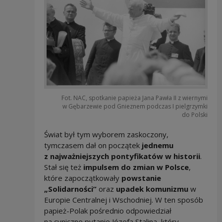
Fot. NAC, spotkanie papieża Jana Pawła II z wiernymi
w Gębarzewie pod Gnieznem podczas I pielgrzymki
do Polski
Świat był tym wyborem zaskoczony,
tymczasem dał on początek
jednemu
z najważniejszych pontyfikatów w historii
.
Stał się też
impulsem do zmian w Polsce
,
które zapoczątkowały
powstanie
„Solidarności”
oraz
upadek komunizmu
w
Europie Centralnej i Wschodniej. W ten sposób
papież-Polak pośrednio odpowiedział
na cyniczne pytanie Józefa Stalina, który,