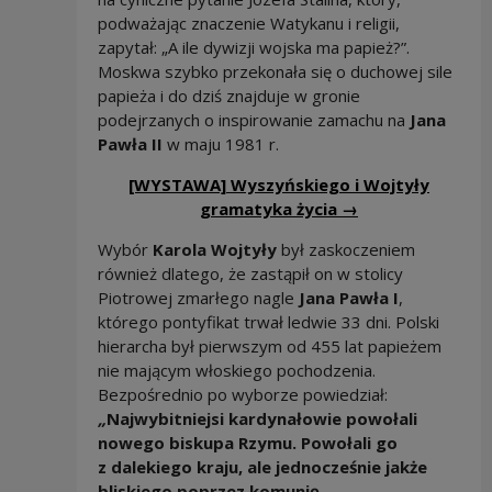
podważając znaczenie Watykanu i religii,
zapytał: „A ile dywizji wojska ma papież?”.
Moskwa szybko przekonała się o duchowej sile
papieża i do dziś znajduje w gronie
podejrzanych o inspirowanie zamachu na
Jana
Pawła II
w maju 1981 r.
[WYSTAWA] Wyszyńskiego i Wojtyły
gramatyka życia →
Wybór
Karola Wojtyły
był zaskoczeniem
również dlatego, że zastąpił on w stolicy
Piotrowej zmarłego nagle
Jana Pawła I
,
którego pontyfikat trwał ledwie 33 dni. Polski
hierarcha był pierwszym od 455 lat papieżem
nie mającym włoskiego pochodzenia.
Bezpośrednio po wyborze powiedział:
„
Najwybitniejsi kardynałowie powołali
nowego biskupa Rzymu. Powołali go
z dalekiego kraju, ale jednocześnie jakże
bliskiego poprzez komunię