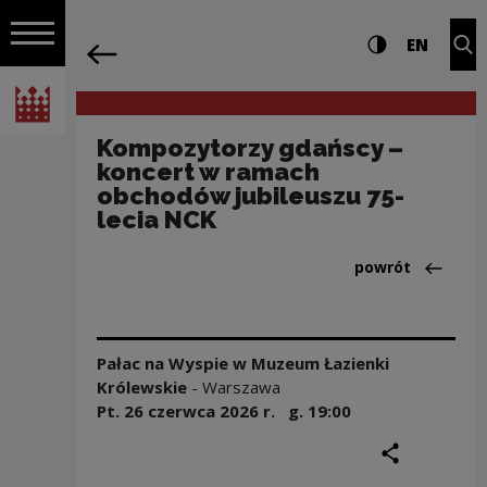
na całej stro
Kompozytorzy gdańscy – koncert w ram
Ustawienia i wyszukiw
Wysoki kontra
CHANG
Roz
EN
Nawigacja
powrót
Włącz nawigację
Narodowe Centrum Kultury
Kompozytorzy gdańscy –
koncert w ramach
obchodów jubileuszu 75-
lecia NCK
Powrót do:Aktua
powrót
Pałac na Wyspie w Muzeum Łazienki
Królewskie
-
Warszawa
Pt. 26 czerwca
2026
r. g.
19:00
podziel się
druku