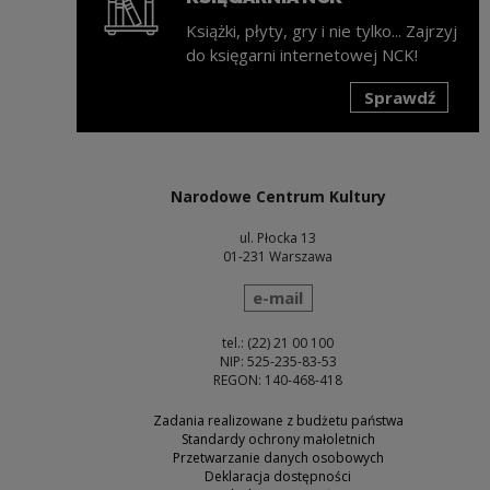
Książki, płyty, gry i nie tylko... Zajrzyj
do księgarni internetowej NCK!
Sprawdź
Uwaga, link zostanie otwarty w nowym oknie
Narodowe Centrum Kultury
ul. Płocka 13
01-231 Warszawa
wyślij wiadomość
e-mail
tel.: (22) 21 00 100
NIP: 525-235-83-53
REGON: 140-468-418
Zadania realizowane z budżetu państwa
Standardy ochrony małoletnich
Przetwarzanie danych osobowych
Deklaracja dostępności