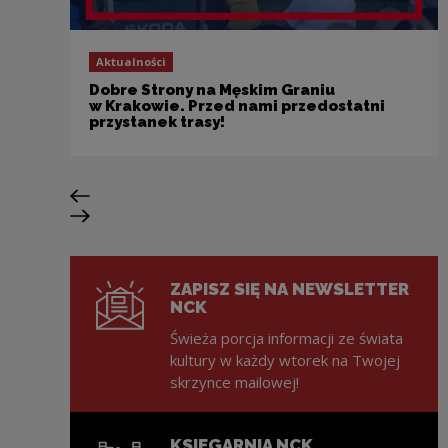
Aktualności
Dobre Strony na Męskim Graniu
w Krakowie. Przed nami przedostatni
przystanek trasy!
Poprzedni slajd
Następny slajd
ZAPISZ SIĘ NA NEWSLETTER
NCK
Świeża porcja informacji ze świata
kultury w każdy wtorek na Twojej
skrzynce mailowej!
KSIĘGARNIA NCK