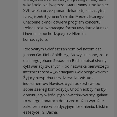
w kościele Najświętszej Marii Panny. Pod koniec
XVII wieku przez ponad dekadę tę zaszczytną
funkcję pełnił Johann Valentin Meder, którego
Chaconne c-moll otwiera program koncertu.
Pełna uroku wariacyjna forma uwydatnia kunszt
i inwencję pochodzącego z Niemiec
kompozytora.
Rodowitym Gdańszczaninem był natomiast
Johann Gottlieb Goldberg. Niewykluczone, że to
dla niego Johann Sebastian Bach napisał słynny
cykl wariacji zwanych – od nazwiska pierwszego
interpretatora – „Wariacjami Goldbergowskimi”.
Żyjący niespełna trzydzieści lat wirtuoz
instrumentów klawiszowych pozostawił po
sobie szereg kompozycji. Choć nieobcy mu był
dominujący wśród jego rówieśników styl galant,
to w jego sonatach dostrzec można wyraźne
zakorzenienie w tradycyjnym brzmieniu, bliskim
estetyce J.S. Bacha.