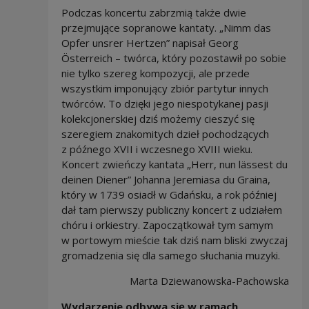
Podczas koncertu zabrzmią także dwie
przejmujące sopranowe kantaty. „Nimm das
Opfer unsrer Hertzen” napisał Georg
Österreich – twórca, który pozostawił po sobie
nie tylko szereg kompozycji, ale przede
wszystkim imponujący zbiór partytur innych
twórców. To dzięki jego niespotykanej pasji
kolekcjonerskiej dziś możemy cieszyć się
szeregiem znakomitych dzieł pochodzących
z późnego XVII i wczesnego XVIII wieku.
Koncert zwieńczy kantata „Herr, nun lässest du
deinen Diener” Johanna Jeremiasa du Graina,
który w 1739 osiadł w Gdańsku, a rok później
dał tam pierwszy publiczny koncert z udziałem
chóru i orkiestry. Zapoczątkował tym samym
w portowym mieście tak dziś nam bliski zwyczaj
gromadzenia się dla samego słuchania muzyki.
Marta Dziewanowska-Pachowska
Wydarzenie odbywa się w ramach