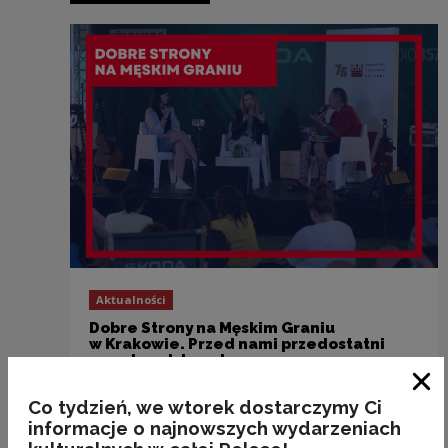
Aktualności
Dobre Strony na Męskim Graniu
w Krakowie. Przed nami przedostatni
przystanek trasy!
Zam
Co tydzień, we wtorek dostarczymy Ci
informacje o najnowszych wydarzeniach
Poprzedni slajd