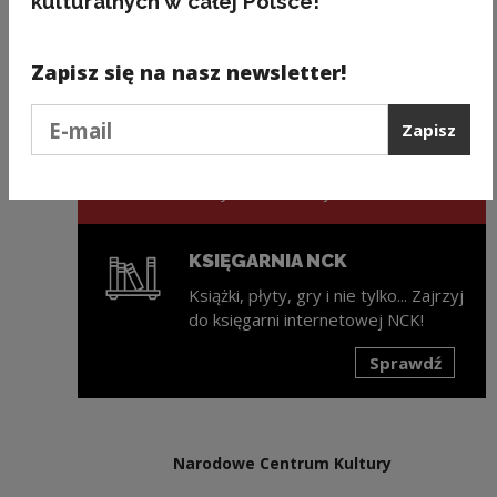
kulturalnych w całej Polsce!
Następny slajd
Zapisz się na nasz newsletter!
ZAPISZ SIĘ NA NEWSLETTER
NCK
Podaj e-mail
Zapisz
Świeża porcja informacji ze świata
kultury w każdy wtorek na Twojej
skrzynce mailowej!
KSIĘGARNIA NCK
Książki, płyty, gry i nie tylko... Zajrzyj
do księgarni internetowej NCK!
Sprawdź
Uwaga, link zostanie otwarty w nowym oknie
Narodowe Centrum Kultury