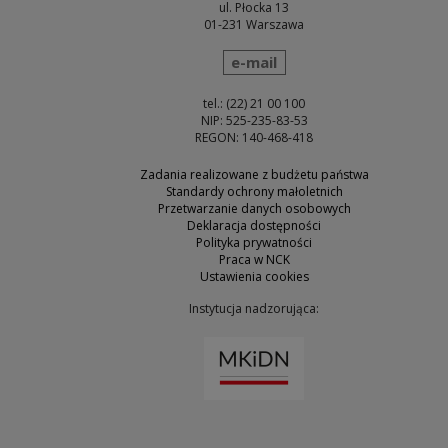
ul. Płocka 13
01-231 Warszawa
wyślij wiadomość
e-mail
tel.: (22) 21 00 100
NIP: 525-235-83-53
REGON: 140-468-418
Zadania realizowane z budżetu państwa
Standardy ochrony małoletnich
Przetwarzanie danych osobowych
Deklaracja dostępności
Polityka prywatności
Praca w NCK
Ustawienia cookies
Instytucja nadzorująca:
Uwaga, link zostanie otw