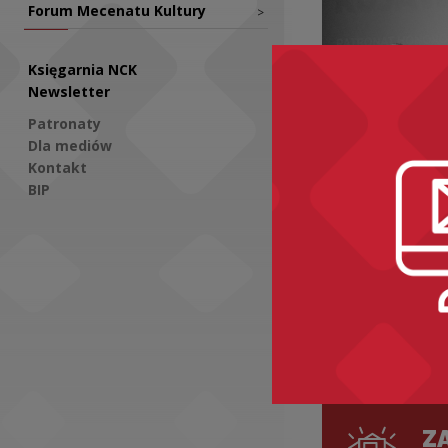
Forum Mecenatu Kultury
>
Księgarnia NCK
Newsletter
Patronaty
Dla mediów
Kontakt
Aktualności
BIP
Pożegnani
Michalski
Social Media
ZA