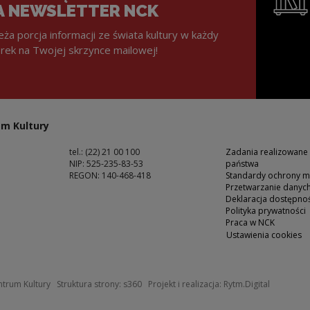
A NEWSLETTER NCK
eża porcja informacji ze świata kultury w każdy
rek na Twojej skrzynce mailowej!
Uwaga, lin
m Kultury
tel.: (22) 21 00 100
Zadania realizowane
NIP: 525-235-83-53
państwa
REGON: 140-468-418
Standardy ochrony m
Przetwarzanie dany
ść
Deklaracja dostępnoś
Polityka prywatności
Praca w NCK
Ustawienia cookies
 oknie
Uwaga, link zostanie otwarty w nowym okn
Uwaga, li
trum Kultury
Struktura strony:
s360
Projekt i realizacja:
Rytm.Digital