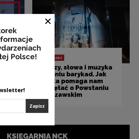
Zamknij okno
torek
nformacje
ydarzeniach
łej Polsce!
Aktualności
kim
Obrazy, słowa i muzyka
w cieniu barykad. Jak
sztuka pomaga nam
pamiętać o Powstaniu
wsletter!
Warszawskim
Zapisz
KSIĘGARNIA NCK