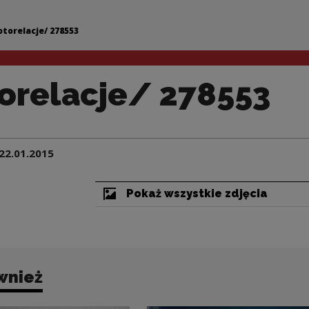
553 | Narodowe Cen
otorelacje/ 278553
orelacje/ 278553
22.01.2015
Pokaż wszystkie zdjęcia
wnież