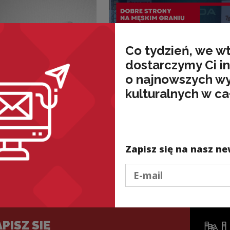
Co tydzień, we w
dostarczymy Ci i
o najnowszych w
kulturalnych w ca
Aktualności
e Ryszarda
Dobre Strony na Męs
ego
Graniu w Krakowie.
Przed nami
przedostatni
Zapisz się na nasz ne
przystanek trasy!
Podaj e-mail
PISZ SIĘ