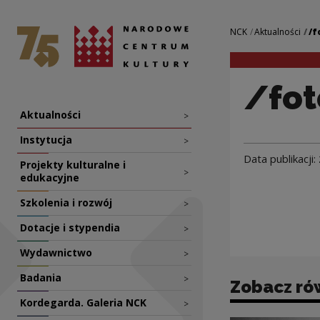
/fotorelacje/ 278
Narodowe Centrum Kultury
Nawigacja
NCK
Aktualności
/f
/fot
Nawigacja
Aktualności
>
Instytucja
>
Data publikacji:
Projekty kulturalne i
>
edukacyjne
Szkolenia i rozwój
>
Dotacje i stypendia
>
Wydawnictwo
>
Badania
>
Zobacz ró
Kordegarda. Galeria NCK
>