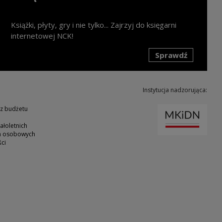
Książki, płyty, gry i nie tylko... Zajrzyj do księgarni
internetowej NCK!
Sprawdź
k zostanie otwarty w nowym oknie
Instytucja nadzorująca:
Uwaga
 z budżetu
ałoletnich
ch osobowych
ci
ie
nk zostanie otwarty w nowym oknie