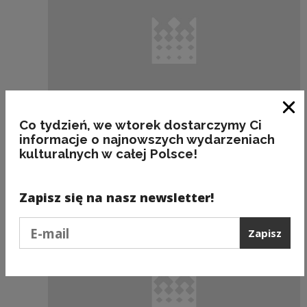
Zam
Co tydzień, we wtorek dostarczymy Ci
informacje o najnowszych wydarzeniach
Wydawnictwo
kulturalnych w całej Polsce!
Kultura Współczesna nr 2/1993 - e-book
Zapisz się na nasz newsletter!
Podaj e-mail
Zapisz