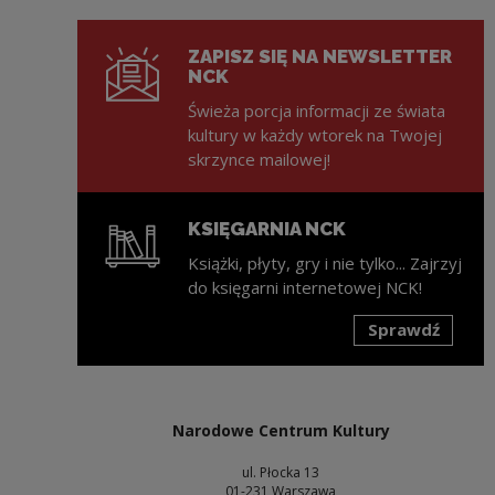
ZAPISZ SIĘ NA NEWSLETTER
NCK
Świeża porcja informacji ze świata
kultury w każdy wtorek na Twojej
skrzynce mailowej!
KSIĘGARNIA NCK
Książki, płyty, gry i nie tylko... Zajrzyj
do księgarni internetowej NCK!
Sprawdź
Uwaga, link zostanie otwarty w nowym oknie
Narodowe Centrum Kultury
ul. Płocka 13
01-231 Warszawa