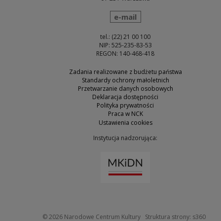
wyślij wiadomość
e-mail
tel.: (22) 21 00 100
NIP: 525-235-83-53
REGON: 140-468-418
Zadania realizowane z budżetu państwa
Standardy ochrony małoletnich
Przetwarzanie danych osobowych
Deklaracja dostępności
Polityka prywatności
Praca w NCK
Ustawienia cookies
Instytucja nadzorująca:
Uwaga, link zostanie otw
Uwaga
© 2026
Narodowe Centrum Kultury
Struktura strony:
s360