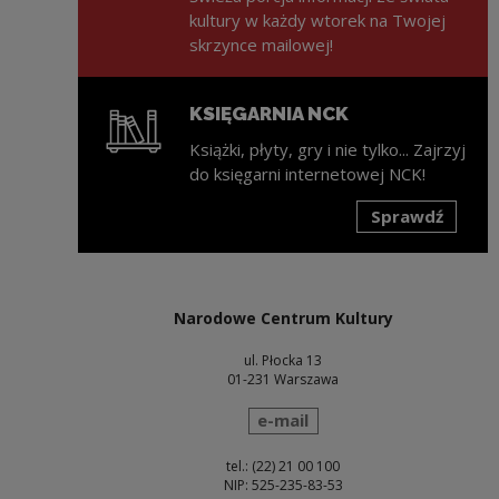
kultury w każdy wtorek na Twojej
skrzynce mailowej!
KSIĘGARNIA NCK
Książki, płyty, gry i nie tylko... Zajrzyj
do księgarni internetowej NCK!
Sprawdź
Uwaga, link zostanie otwarty w nowym oknie
Narodowe Centrum Kultury
ul. Płocka 13
01-231 Warszawa
wyślij wiadomość
e-mail
tel.: (22) 21 00 100
NIP: 525-235-83-53