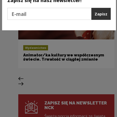
Zapisz się na nasz newsletter!
Podaj e-mail
Zapisz
Wydawnictwo
Animator/ka kultury we współczesnym
świecie. Trwałość w ciągłej zmianie
Poprzedni slajd
Następny slajd
ZAPISZ SIĘ NA NEWSLETTER
NCK
Świeża porcja informacji ze świata