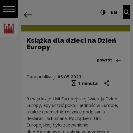
na całej stro
Książka dla dzieci na Dzień Europy | N
Ustawienia i wyszukiw
Wysoki kontra
CHANG
Roz
EN
Nawigacja
powrót
Włącz nawigację
Narodowe Centrum Kultury
Książka dla dzieci na Dzień
Europy
Powrót do:Aktua
powrót
Data publikacji:
05.05.2023
Średni czas czytania
podziel się
druk
1 minuta
9 maja kraje Unii Europejskiej świętują Dzień
Europy, aby uczcić pokój i jedność w Europie,
a także upamiętnić rocznicę podpisania
deklaracji Schumana. Początkiem Unii
Europejskiej było zapewnienie
długoterminowego pokoju w powojennej