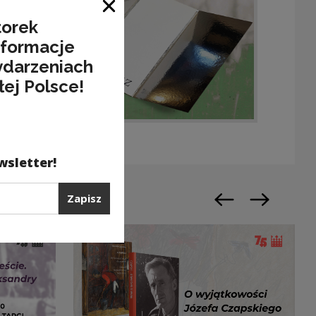
Zamknij okno
torek
nformacje
ydarzeniach
łej Polsce!
wsletter!
Zapisz
Poprzedni slajd
Następny sl