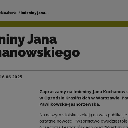
hanowskiego | Naro
Aktualności
Imieniny Jana...
niny Jana
hanowskiego
16.06.2025
Zapraszamy na Imieniny Jana Kochanowsk
w Ogrodzie Krasińskich w Warszawie. Pat
Pawlikowska-Jasnorzewska.
Na naszym stoisku czekają na was publikacj
ostatnie nowości: "Wzornictwo dwudziestolec
Grzegorza Leszczyńskiego oraz "Praktyki otw