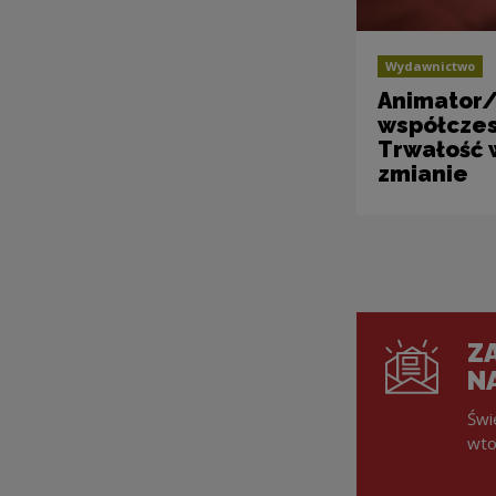
Wydawnictwo
Animator/
współczes
Trwałość 
zmianie
ZA
N
Świ
wto