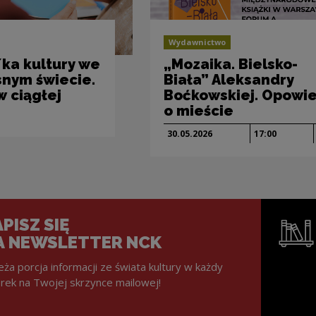
Wydawnictwo
ka kultury we
„Mozaika. Bielsko-
nym świecie.
Biała” Aleksandry
w ciągłej
Boćkowskiej. Opowi
o mieście
30.05.
2026
17:00
PISZ SIĘ
A NEWSLETTER NCK
eża porcja informacji ze świata kultury w każdy
rek na Twojej skrzynce mailowej!