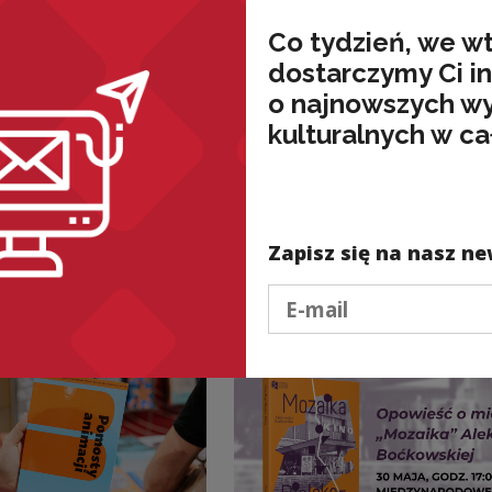
Co tydzień, we w
dostarczymy Ci i
o najnowszych w
kulturalnych w ca
Zapisz się na nasz ne
Podaj e-mail
wnież