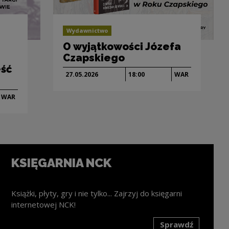
Wydawnictwo
O wyjątkowości Józefa
Czapskiego
eść
27.05.
2026
18:00
WAR
WAR
KSIĘGARNIA NCK
Książki, płyty, gry i nie tylko... Zajrzyj do księgarni
internetowej NCK!
Sprawdź