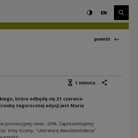
Ustawienia i wyszuki
Wysoki kontrast
CHANGE LAN
Rozwiń 
dowe Centrum Kultu
EN
Powrót do:Aktualno
powrót
Średni czas czytania
podziel się
drukuj
1 minuta
iego, które odbędą się 21 czerwca
ronką tegorocznej edycji jest Maria
e w promocyjnej cenie -20%. Zaprezentujemy
ia" Irmy Koziny, "Literaturę dwudziestolecia"
artości".