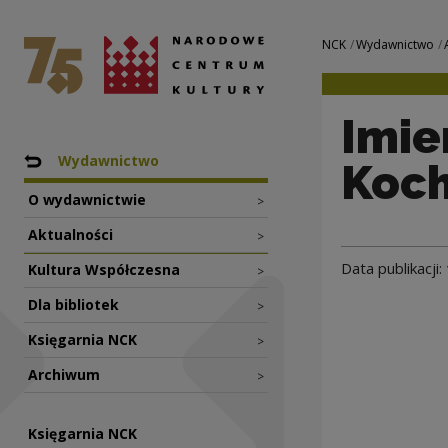
Imieniny Jana Koc
Narodowe Centrum Kultury
Nawigacja
NCK
Wydawnictwo
Imie
Nawigacja
Powrót do: NCK
Wydawnictwo
Koc
O wydawnictwie
>
Aktualności
>
Data publikacji:
Kultura Współczesna
>
Dla bibliotek
>
Księgarnia NCK
>
Archiwum
>
Księgarnia NCK