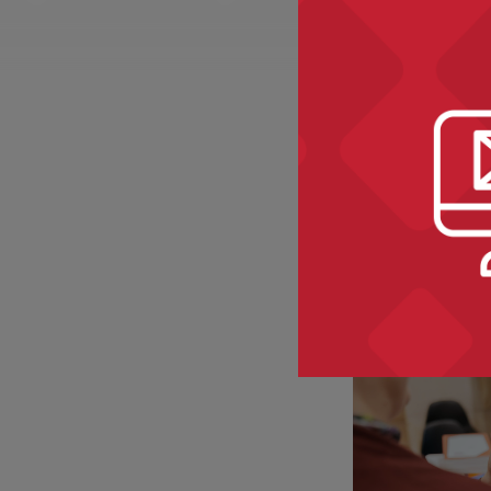
Zobacz ró