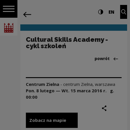
na całej stro
Cultural Skills Academy - cykl szkoleń
Ustawienia i wyszukiw
Wysoki kontra
CHANG
Roz
EN
Nawigacja
powrót
Włącz nawigację
Narodowe Centrum Kultury
Cultural Skills Academy -
cykl szkoleń
Powrót do:Aktua
powrót
Centrum Zielna
-
centrum Zielna, warszawa
Pon. 8 lutego — Wt. 15 marca
2016
r. g.
00:00
podziel się
druku
Zobacz na mapie