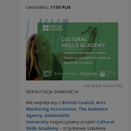
Cena biletu:
1150 PLN
Fot. British Council CAS
REKRUTACJA ZAMKNIĘTA
We współpracy z
British Council
,
Arts
Marketing Association
,
The Audience
Agency
,
Goldsmiths
University
rozpoczynamy projekt
Cultural
Skills Academy
– trzydniowe szkolenia