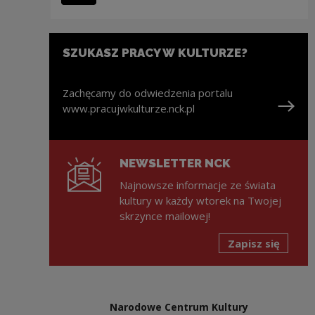
SZUKASZ PRACY W KULTURZE?
Zachęcamy do odwiedzenia portalu
www.pracujwkulturze.nck.pl
Uwaga, link zostanie otwarty w nowym oknie
NEWSLETTER NCK
Najnowsze informacje ze świata
kultury w każdy wtorek na Twojej
skrzynce mailowej!
Zapisz się
Narodowe Centrum Kultury