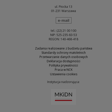
ul. Płocka 13
01-231 Warszawa
wyślij wiadomość
e-mail
tel.: (22) 21 00 100
NIP: 525-235-83-53
REGON: 140-468-418
Zadania realizowane z budżetu państwa
Standardy ochrony małoletnich
Przetwarzanie danych osobowych
Deklaracja dostępności
Polityka prywatności
Praca w NCK
Ustawienia cookies
Instytucja nadzorująca:
Uwaga, link zostanie otw