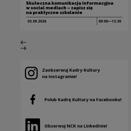
Skuteczna komunikacja informacyjna
w social mediach – zapisz się
na praktyczne szkolenie
03.09.
2026
09:00—13:30
Poprzedni slajd
Następny slajd
Zaobserwuj Kadry Kultury
Uwaga, link zostanie otwarty w nowym oknie
na Instagramie!
Polub Kadrę Kultury na Facebooku!
Uwaga, link zostanie otwarty w nowym oknie
Obserwuj NCK na LinkedInie!
Uwaga, link zostanie otwarty w nowym oknie