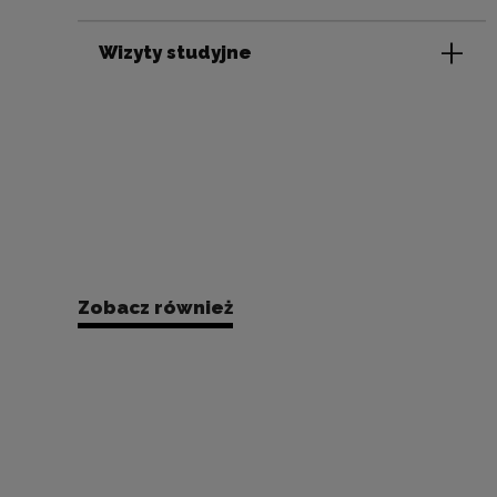
Wizyty studyjne
Wydarzenia towarzyszące
Dodatkowe wydarzenia
w programie
Zobacz również