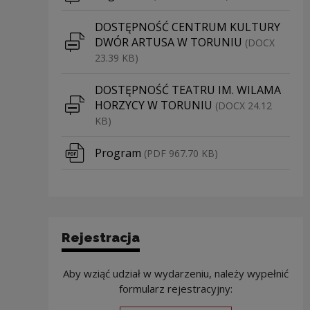
Pobierz plik
DOSTĘPNOŚĆ CENTRUM KULTURY
DWÓR ARTUSA W TORUNIU
(DOCX
23.39 KB)
Pobierz plik
DOSTĘPNOŚĆ TEATRU IM. WILAMA
HORZYCY W TORUNIU
(DOCX 24.12
KB)
Pobierz plik
Program
(PDF 967.70 KB)
Rejestracja
Aby wziąć udział w wydarzeniu, należy wypełnić
formularz rejestracyjny: