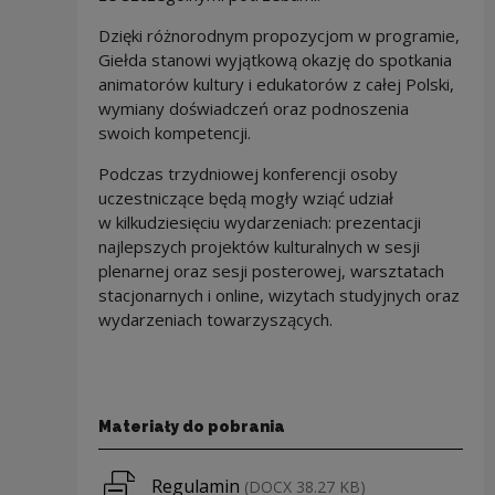
Dzięki różnorodnym propozycjom w programie,
Giełda stanowi wyjątkową okazję do spotkania
animatorów kultury i edukatorów z całej Polski,
wymiany doświadczeń oraz podnoszenia
swoich kompetencji.
Podczas trzydniowej konferencji osoby
uczestniczące będą mogły wziąć udział
w kilkudziesięciu wydarzeniach: prezentacji
najlepszych projektów kulturalnych w sesji
plenarnej oraz sesji posterowej, warsztatach
stacjonarnych i online, wizytach studyjnych oraz
wydarzeniach towarzyszących.
Materiały do pobrania
Pobierz plik
Regulamin
(DOCX 38.27 KB)