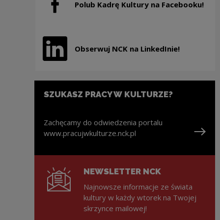
Polub Kadrę Kultury na Facebooku!
Uwaga, link zostanie otwarty w nowym oknie
Obserwuj NCK na LinkedInie!
Uwaga, link zostanie otwarty w nowym oknie
SZUKASZ PRACY W KULTURZE?
Zachęcamy do odwiedzenia portalu
www.pracujwkulturze.nck.pl
Uwaga, link zostanie otwarty w nowym oknie
NEWSLETTER NCK
Najnowsze informacje ze świata
kultury w każdy wtorek na Twojej
skrzynce mailowej!