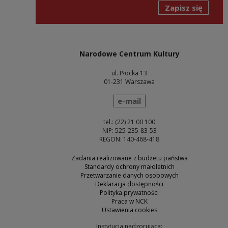
Zapisz się
Narodowe Centrum Kultury
ul. Płocka 13
01-231 Warszawa
wyślij wiadomość
e-mail
tel.: (22) 21 00 100
NIP: 525-235-83-53
REGON: 140-468-418
Zadania realizowane z budżetu państwa
Standardy ochrony małoletnich
Przetwarzanie danych osobowych
Deklaracja dostępności
Polityka prywatności
Praca w NCK
Ustawienia cookies
Instytucja nadzorująca: