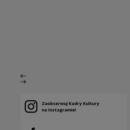
Szkolenia i rozwój
Poprzedni slajd
Następny slajd
Zaobserwuj Kadry Kultury
Uwaga, link zostanie otwarty w nowym oknie
na Instagramie!