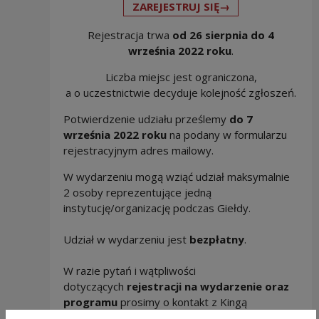
Uwaga, link zos
ZAREJESTRUJ SIĘ→
Rejestracja trwa
od 26 sierpnia do 4
września 2022 roku
.
Liczba miejsc jest ograniczona,
a o uczestnictwie decyduje kolejność zgłoszeń.
Potwierdzenie udziału prześlemy
do 7
września 2022 roku
na podany w formularzu
rejestracyjnym adres mailowy.
W wydarzeniu mogą wziąć udział maksymalnie
2 osoby reprezentujące jedną
instytucję/organizację podczas Giełdy.
Udział w wydarzeniu jest
bezpłatny
.
W razie pytań i wątpliwości
dotyczących
rejestracji na wydarzenie oraz
programu
prosimy o kontakt z Kingą
Koziarowską pod adresem: