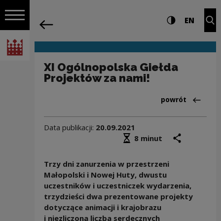
na całej stro
XI Ogólnopolska Giełda Projektów za n
Ustawienia i wyszukiw
Wysoki kontra
CHANG
Roz
EN
Nawigacja
powrót
Włącz nawigację
Narodowe Centrum Kultury
XI Ogólnopolska Giełda
Projektów za nami!
Powrót do:Aktua
powrót
Data publikacji:
20.09.2021
Średni czas czytania
podziel się
druk
8 minut
Trzy dni zanurzenia w przestrzeni
Małopolski i Nowej Huty, dwustu
uczestników i uczestniczek wydarzenia,
trzydzieści dwa prezentowane projekty
dotyczące animacji i krajobrazu
i niezliczona liczba serdecznych