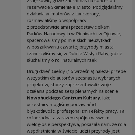
z Ciężkowic, gdzie zabrali nas na spacer po
rezerwacie Skamieniałe Miasto. Podglądaliśmy
działania animatorów z Lanckorony,
rozmawialiśmy o współpracy
z przedstawicielami i przedstawicielkami
Parków Narodowych w Pieninach i w Ojcowie,
spacerowaliśmy po miejskich nieużytkach
w poszukiwaniu czwartej przyrody miasta
i zanurzyliśmy się w Dolinie Wisły i Raby, gdzie
słuchaliśmy o roli naturalnych rzek.
Drugi dzień Giełdy (16 września) należał przede
wszystkim do autorów szesnastu wybranych
projektów, którzy zaprezentowali swoje
działania podczas sesji plenarnych na scenie
Nowohuckiego Centrum Kultury
. Jako
uczestnicy mogliśmy podziwiać ich
błyskotliwość, profesjonalizm i efekty pracy. Ta
różnorodna, a zarazem spójna w swoim
wielogłosie perspektywa, pokazała nam, że rola
współistnienia w świecie ludzi i przyrody jest