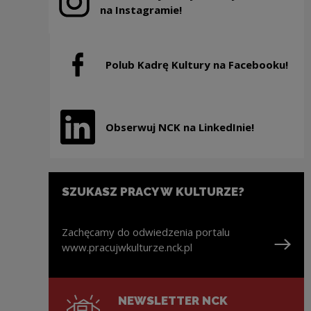
Uwaga, link zostanie otwarty w nowym oknie
na Instagramie!
Polub Kadrę Kultury na Facebooku!
Uwaga, link zostanie otwarty w nowym oknie
Obserwuj NCK na LinkedInie!
Uwaga, link zostanie otwarty w nowym oknie
SZUKASZ PRACY W KULTURZE?
Zachęcamy do odwiedzenia portalu
www.pracujwkulturze.nck.pl
Uwaga, link zostanie otwarty w nowym oknie
NEWSLETTER NCK