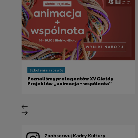
Szkolenia i rozwój
Poznaliśmy prelegentów XV Giełdy
Projektów „animacja + wspólnota”
Poprzedni slajd
Następny slajd
Zaobserwuj Kadry Kultury