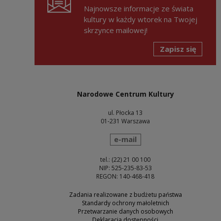
Najnowsze informacje ze świata
kultury w każdy wtorek na Twojej
skrzynce mailowej!
Zapisz się
Narodowe Centrum Kultury
ul. Płocka 13
01-231 Warszawa
wyślij wiadomość
e-mail
tel.: (22) 21 00 100
NIP: 525-235-83-53
REGON: 140-468-418
Zadania realizowane z budżetu państwa
Standardy ochrony małoletnich
Przetwarzanie danych osobowych
Deklaracja dostępności