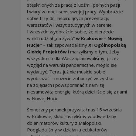
stęsknionych za pracą z ludźmi, pełnych pasji
i wiary w moc i sens swojej pracy. Wyobraźcie
sobie trzy dni inspirujących prezentacji,
warsztatów i wizyt studyjnych w terenie.
I wreszcie wyobraźcie sobie, że bierzecie
w nich udział „na żywo”
w Krakowie – Nowej
Hucie
!” – tak zapowiadaliśmy
XI Ogólnopolską
Giełdę Projektów
i marzyliśmy o tym, żeby
wszystko co dla Was zaplanowaliśmy, przez
wzgląd na warunki pandemiczne, mogło się
wydarzyć. Teraz już nie musicie sobie
wyobrażać – możecie zobaczyć wszystko
na zdjęciach i powspominać z nami tę
niesamowitą energię, którą dzieliliście się z nami
w Nowej Hucie.
Słoneczny poranek przywitał nas 15 września
w Krakowie, skąd ruszyliśmy w odwiedziny
do animatorów kultury z Małopolski.
Podglądaliśmy w działaniu edukatorów