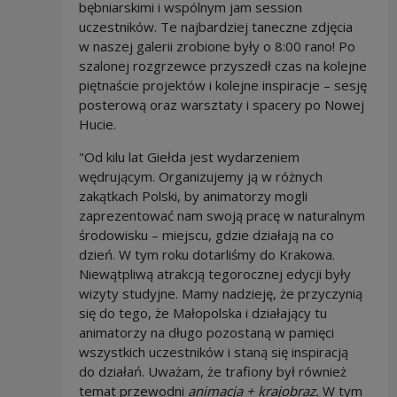
bębniarskimi i wspólnym jam session
uczestników. Te najbardziej taneczne zdjęcia
w naszej galerii zrobione były o 8:00 rano! Po
szalonej rozgrzewce przyszedł czas na kolejne
piętnaście projektów i kolejne inspiracje – sesję
posterową oraz warsztaty i spacery po Nowej
Hucie.
"Od kilu lat Giełda jest wydarzeniem
wędrującym. Organizujemy ją w różnych
zakątkach Polski, by animatorzy mogli
zaprezentować nam swoją pracę w naturalnym
środowisku – miejscu, gdzie działają na co
dzień. W tym roku dotarliśmy do Krakowa.
Niewątpliwą atrakcją tegorocznej edycji były
wizyty studyjne. Mamy nadzieję, że przyczynią
się do tego, że Małopolska i działający tu
animatorzy na długo pozostaną w pamięci
wszystkich uczestników i staną się inspiracją
do działań. Uważam, że trafiony był również
temat przewodni
animacja + krajobraz.
W tym