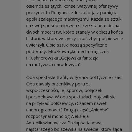
osiemdziesiątych, konserwatywnej ofensywy
prezydenta Reagana, zderzając ją z pamięcią
epoki szalejącego makartyzmu. Każda ze sztuk
na swój sposób mierzyła się ze stanem ducha
dwóch mocarstw, które stanęły w obliczu końca
historii, w który wszyscy jakoś zbyt pośpiesznie
uwierzyli. Obie sztuki noszą specyficzne
podtytuły: Mrożkowa „komedia tragiczna”
i Kushnerowska „Gejowska fantazja
na motywach narodowych”.
Oba spektakle trafiły w gorący politycznie czas.
Oba dawały przenikliwy portret
współczesności, jej sporów, bolączek
i perspektyw. W obu spektaklach pojawili się
na przykład bolszewicy. (Czasem nawet
nadprogramowo.) Drugą część „Aniołów”
rozpoczynał monolog Aleksieja
Antediliuwianowicza Prelapsarianowa,
najstarszego bolszewika na świecie, który żąda