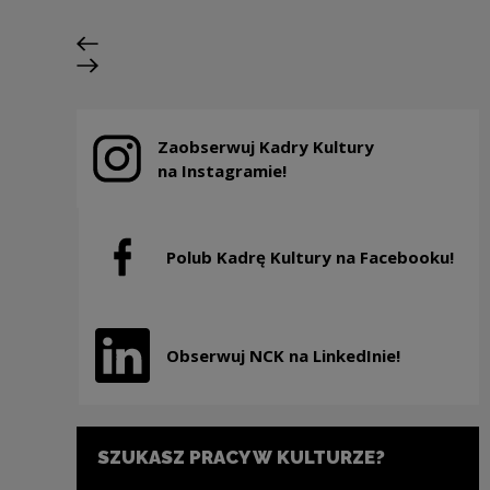
Poprzedni slajd
Następny slajd
Zaobserwuj Kadry Kultury
Uwaga, link zostanie otwarty w nowym oknie
na Instagramie!
Polub Kadrę Kultury na Facebooku!
Uwaga, link zostanie otwarty w nowym oknie
Obserwuj NCK na LinkedInie!
Uwaga, link zostanie otwarty w nowym oknie
SZUKASZ PRACY W KULTURZE?