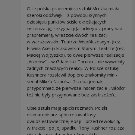
O ile polska prapremiera sztuki Mrożka miała
szeroki oddźwięk – z powodu słynnych
dziesięciu punktów ściśle określających
inscenizację, rezygnacji Jarockiego z pracy nad
prapremierą, wreszcie dwóch realizacji
w warszawskim Teatrze Współczesnym (reż.
Erwina Axer) i krakowskim Starym Teatrze (reż.
Maciej Wojtyszko), to dwie pierwsze realizacje
„Aniołów” – w Gdańsku i Toruniu – nie wywołały
żadnych znaczących reakcji. W Polsce sztukę
Kushnera rozsławił dopiero znakomity mini-
serial Mike’a Nicholsa. Trzeba jednak
przypomnieć, że pierwsze inscenizacje „Miłości”
też nie były przyjmowane bez zastrzeżeń…
Obie sztuki mają epicki rozmach. Polski
dramatopisarz sportretował losy
dwudziestowiecznej Rosji – przed rewolucją,
w trakcie i po jej upadku. Tony Kushner rozlicza
się z duszną atmosferą Ameryki lat