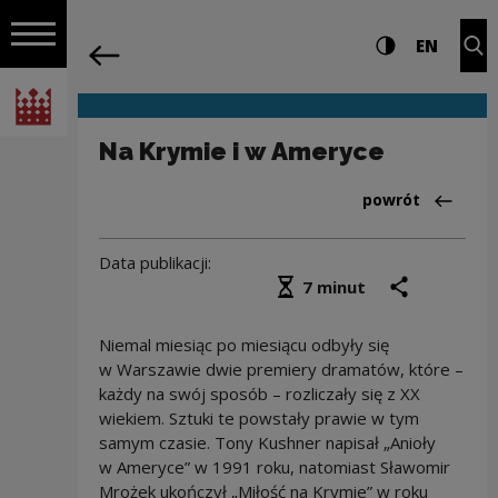
na całej stro
Na Krymie i w Ameryce | Narodowe Cen
Ustawienia i wyszukiw
Wysoki kontra
CHANG
Roz
EN
Nawigacja
powrót
Włącz nawigację
Narodowe Centrum Kultury
Na Krymie i w Ameryce
Powrót do:Aktua
powrót
Data publikacji:
Średni czas czytania
podziel się
druk
7 minut
Niemal miesiąc po miesiącu odbyły się
w Warszawie dwie premiery dramatów, które –
każdy na swój sposób – rozliczały się z XX
wiekiem. Sztuki te powstały prawie w tym
samym czasie. Tony Kushner napisał „Anioły
w Ameryce” w 1991 roku, natomiast Sławomir
Mrożek ukończył „Miłość na Krymie” w roku