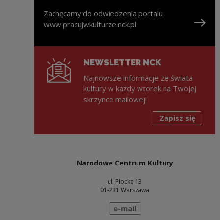
Zachęcamy do odwiedzenia portalu
www.pracujwkulturze.nck.pl
Uwaga, link zostanie otwarty w nowym oknie
NEWSLETTER NCK
Najnowsze informacje ze świata
kultury w każdy wtorek na Twojej
skrzynce mailowej!
Zapisz się
Narodowe Centrum Kultury
ul. Płocka 13
01-231 Warszawa
wyślij wiadomość
e-mail