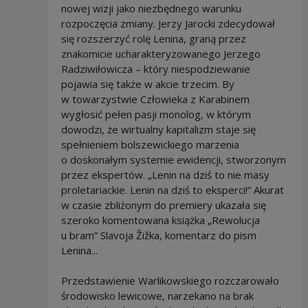
nowej wizji jako niezbędnego warunku
rozpoczęcia zmiany. Jerzy Jarocki zdecydował
się rozszerzyć rolę Lenina, graną przez
znakomicie ucharakteryzowanego Jerzego
Radziwiłowicza – który niespodziewanie
pojawia się także w akcie trzecim. By
w towarzystwie Człowieka z Karabinem
wygłosić pełen pasji monolog, w którym
dowodzi, że wirtualny kapitalizm staje się
spełnieniem bolszewickiego marzenia
o doskonałym systemie ewidencji, stworzonym
przez ekspertów. „Lenin na dziś to nie masy
proletariackie. Lenin na dziś to eksperci!” Akurat
w czasie zbliżonym do premiery ukazała się
szeroko komentowana książka „Rewolucja
u bram” Slavoja Žižka, komentarz do pism
Lenina...
Przedstawienie Warlikowskiego rozczarowało
środowisko lewicowe, narzekano na brak