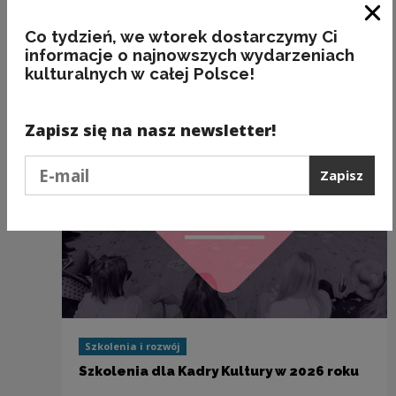
Wpływ digitalizacji na zwiększenie
dostępu do kultury
Zam
Co tydzień, we wtorek dostarczymy Ci
09.04.
2026
09:00—13:30
informacje o najnowszych wydarzeniach
kulturalnych w całej Polsce!
Zapisz się na nasz newsletter!
Podaj e-mail
Zapisz
Szkolenia i rozwój
Szkolenia dla Kadry Kultury w 2026 roku