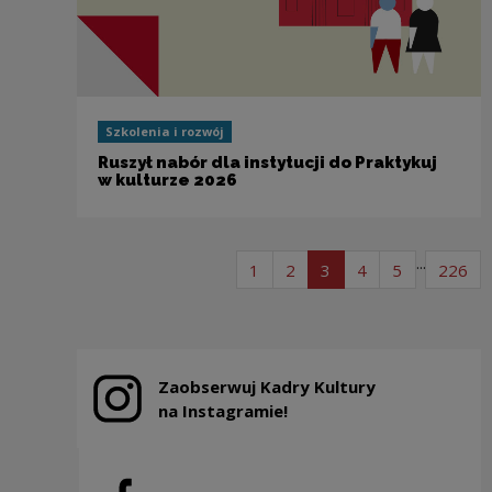
Szkolenia i rozwój
Ruszył nabór dla instytucji do Praktykuj
w kulturze 2026
Stronicowanie
...
strona listy artykułów
strona listy artykułów
strona listy artykułó
strona listy arty
strona listy
str
1
2
3
4
5
226
Zaobserwuj Kadry Kultury
Uwaga, link zostanie otwarty w nowym oknie
na Instagramie!