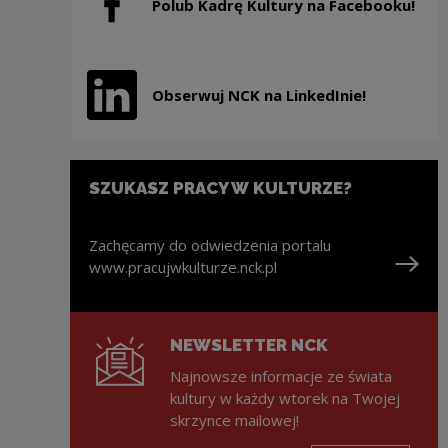
Polub Kadrę Kultury na Facebooku!
Uwaga, link zostanie otwarty w nowym oknie
Obserwuj NCK na LinkedInie!
Uwaga, link zostanie otwarty w nowym oknie
SZUKASZ PRACY W KULTURZE?
Zachęcamy do odwiedzenia portalu
www.pracujwkulturze.nck.pl
Uwaga, link zostanie otwarty w nowym oknie
NEWSLETTER NCK
Najnowsze informacje ze świata
kultury w każdy wtorek na Twojej
skrzynce mailowej!