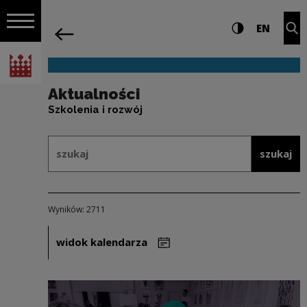
na całej stro
Aktualności | Narodowe Centrum Kultu
Ustawienia i wyszukiw
Wysoki kontra
CHANG
Roz
EN
Nawigacja
powrót
Włącz nawigację
Narodowe Centrum Kultury
Aktualności
Szkolenia i rozwój
Formularz wyszukiwania w ramach: 
szukaj
szukaj
Wyników: 2711
widok kalendarza