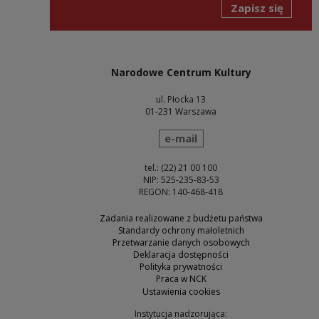
Zapisz się
Narodowe Centrum Kultury
ul. Płocka 13
01-231 Warszawa
wyślij wiadomość
e-mail
tel.: (22) 21 00 100
NIP: 525-235-83-53
REGON: 140-468-418
Zadania realizowane z budżetu państwa
Standardy ochrony małoletnich
Przetwarzanie danych osobowych
Deklaracja dostępności
Polityka prywatności
Praca w NCK
Ustawienia cookies
Instytucja nadzorująca: