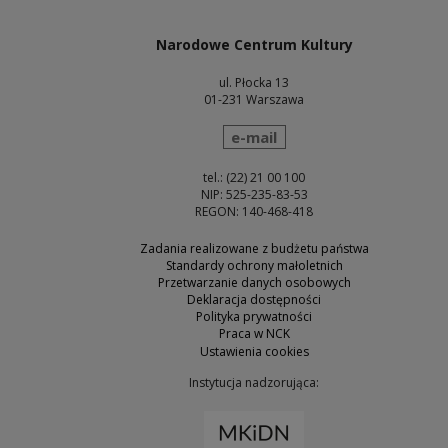
Narodowe Centrum Kultury
ul. Płocka 13
01-231 Warszawa
wyślij wiadomość
e-mail
tel.: (22) 21 00 100
NIP: 525-235-83-53
REGON: 140-468-418
Zadania realizowane z budżetu państwa
Standardy ochrony małoletnich
Przetwarzanie danych osobowych
Deklaracja dostępności
Polityka prywatności
Praca w NCK
Ustawienia cookies
Instytucja nadzorująca:
Uwaga, link zostanie otw