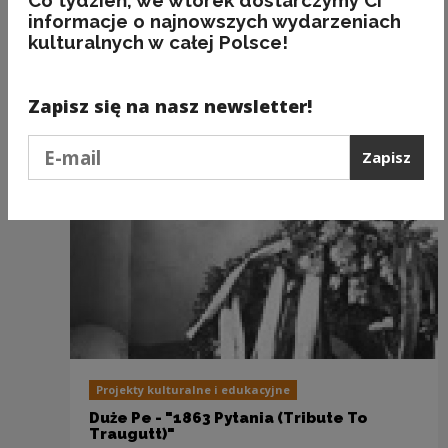
informacje o najnowszych wydarzeniach
kulturalnych w całej Polsce!
Zobacz również
Zapisz się na nasz newsletter!
Podaj e-mail
Zapisz
Projekty kulturalne i edukacyjne
Duże Pe - "1863 Pytania (Tribute To
Traugutt)"