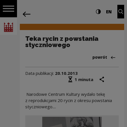
na całej stro
Teka rycin z powstania styczniowego 
Ustawienia i wyszukiw
Wysoki kontra
CHANG
Roz
EN
Nawigacja
powrót
Włącz nawigację
Narodowe Centrum Kultury
Teka rycin z powstania
styczniowego
Powrót do:Aktua
powrót
Data publikacji:
20.10.2013
Średni czas czytania
podziel się
druk
1 minuta
Narodowe Centrum Kultury wydało tekę
z reprodukcjami 20 rycin z okresu powstania
styczniowego....