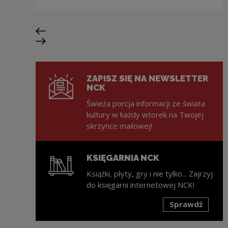
Poprzedni slajd
Następny slajd
ZAPISZ SIĘ NA NEWSLETTER
NCK
Świeża porcja informacji ze świata
kultury w każdy wtorek na Twojej
skrzynce mailowej!
KSIĘGARNIA NCK
Książki, płyty, gry i nie tylko... Zajrzyj
do księgarni internetowej NCK!
Sprawdź
Uwaga, link zostanie otwarty w nowym oknie