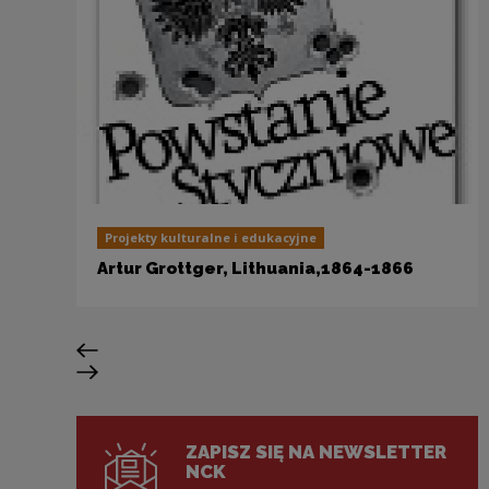
Projekty kulturalne i edukacyjne
Artur Grottger, Lithuania,1864-1866
Poprzedni slajd
Następny slajd
ZAPISZ SIĘ NA NEWSLETTER
NCK