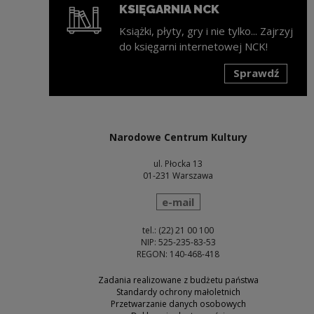
KSIĘGARNIA NCK
Książki, płyty, gry i nie tylko... Zajrzyj
do księgarni internetowej NCK!
Sprawdź
Uwaga, link zostanie otwarty w nowym oknie
Narodowe Centrum Kultury
ul. Płocka 13
01-231 Warszawa
wyślij wiadomość
e-mail
tel.: (22) 21 00 100
NIP: 525-235-83-53
REGON: 140-468-418
Zadania realizowane z budżetu państwa
Standardy ochrony małoletnich
Przetwarzanie danych osobowych