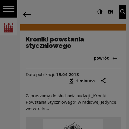
na całej stro
Kroniki powstania styczniowego | Nar
Ustawienia i wyszukiw
Wysoki kontra
CHANG
Roz
EN
Nawigacja
powrót
Włącz nawigację
Narodowe Centrum Kultury
Kroniki powstania
styczniowego
Powrót do:Aktua
powrót
Data publikacji:
19.04.2013
Średni czas czytania
podziel się
druk
1 minuta
Zapraszamy do słuchania audycji „Kroniki
Powstania Styczniowego” w radiowej Jedynce,
we wtorki ...