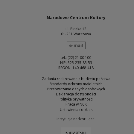
Uwaga, link zostanie otwarty w nowym oknie
Narodowe Centrum Kultury
ul. Płocka 13
01-231 Warszawa
wyślij wiadomość
e-mail
tel.: (22) 21 00 100
NIP: 525-235-83-53
REGON: 140-468-418
Zadania realizowane z budżetu państwa
Standardy ochrony małoletnich
Przetwarzanie danych osobowych
Deklaracja dostępności
Polityka prywatności
Praca w NCK
Ustawienia cookies
Instytucja nadzorująca:
Uwaga, link zostanie otw