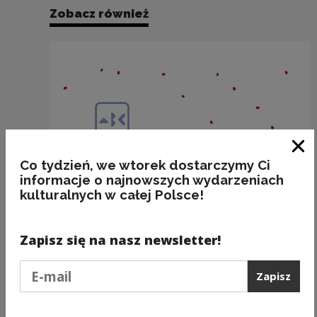
Zobacz również
Zam
Co tydzień, we wtorek dostarczymy Ci
informacje o najnowszych wydarzeniach
kulturalnych w całej Polsce!
Zapisz się na nasz newsletter!
Podaj e-mail
Zapisz