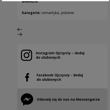
BAKALIE
Kategorie:
semantyka, jedzenie
Poprzedni slajd
Następny slajd
Instagram Ojczysty – dodaj
Uwaga, link zostanie otwarty w nowym oknie
do ulubionych
Facebook Ojczysty - dodaj
Uwaga, link zostanie otwarty w nowym oknie
do ulubionych
Odezwij się do nas na Messengerze
Uwaga, link zostanie otwarty w nowym oknie