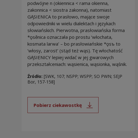
podwójne n (okiennica < rama okienna,
zakonnica < siostra zakonna), natomiast
GĄSIENICA to prasłowo, mające swoje
odpowiedniki w wielu dialektach i językach
słowiańskich. Pierwotna, prasłowiańska forma
*ǫsěnica oznaczała po prostu ‘włochata,
kosmata larwa’ – bo prasłowiańskie *ǫsъ to
‘włosy, zarost’ (stąd też wąs). Tę włochatość
GĄSIENICY lepiej widać w jej gwarowych
przekształceniach: wąsienica, wąsionka, wąśnik.
Źródło:
[SWK, 107; NSPP; WSPP; SO PWN; SEJP
Bor, 157-158]
Pobierz ciekawostkę
Uwaga, link zostanie otwarty 