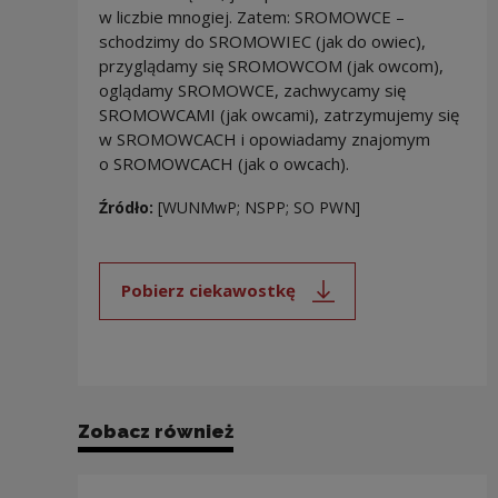
w liczbie mnogiej. Zatem: SROMOWCE –
schodzimy do SROMOWIEC (jak do owiec),
przyglądamy się SROMOWCOM (jak owcom),
oglądamy SROMOWCE, zachwycamy się
SROMOWCAMI (jak owcami), zatrzymujemy się
w SROMOWCACH i opowiadamy znajomym
o SROMOWCACH (jak o owcach).
Źródło:
[WUNMwP; NSPP; SO PWN]
Pobierz ciekawostkę
Uwaga, link zostanie otwarty 
Zobacz również