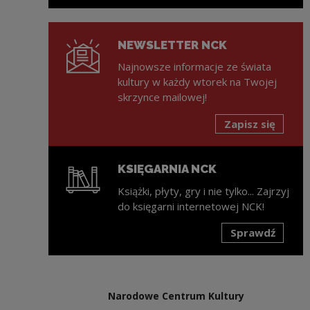
NEWSLETTER NCK
Najnowsze informacje ze świata
kultury w każdy wtorek na Twojej
skrzynce mailowej!
Zapisz się
KSIĘGARNIA NCK
Książki, płyty, gry i nie tylko... Zajrzyj
do księgarni internetowej NCK!
Sprawdź
Uwaga, link zostanie otwarty w nowym oknie
Narodowe Centrum Kultury