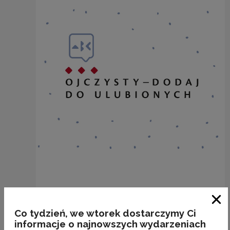
BAKALIE
Zam
Co tydzień, we wtorek dostarczymy Ci
Kategorie:
semantyka, jedzenie
informacje o najnowszych wydarzeniach