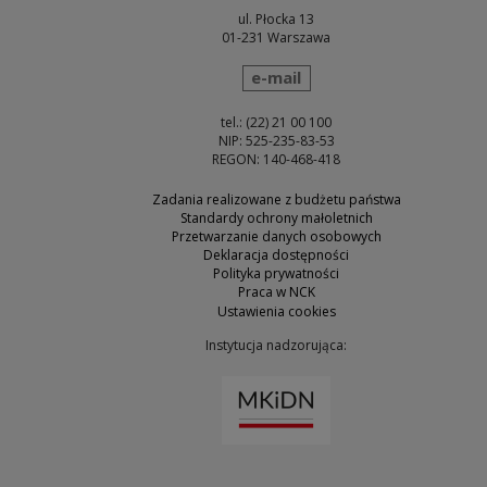
ul. Płocka 13
01-231 Warszawa
wyślij wiadomość
e-mail
tel.: (22) 21 00 100
NIP: 525-235-83-53
REGON: 140-468-418
Zadania realizowane z budżetu państwa
Standardy ochrony małoletnich
Przetwarzanie danych osobowych
Deklaracja dostępności
Polityka prywatności
Praca w NCK
Ustawienia cookies
Instytucja nadzorująca:
Uwaga, link zostanie otw