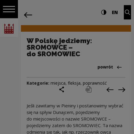
na całej stro
W Polskę jedziemy: SROMOWCE – do S
Ustawienia i wyszukiw
Wysoki kontra
CHANG
Roz
EN
Nawigacja
powrót
Włącz nawigację
Narodowe Centrum Kultury
W Polskę jedziemy:
SROMOWCE –
do SROMOWIEC
Powrót do:Cieka
powrót
Kategorie:
miejsca
,
fleksja
,
poprawność
podziel się
drukuj
pobierz
Poprzedni
Nas
Jeśli zawitamy w Pieniny i postanowimy wybrać
się na spływ Dunajcem, pojedziemy
do miejscowości o nazwie SROMOWCE –
pojedziemy zatem do SROMOWIEC. Ta nazwa
odmienia się tak, jak np. rzeczownik owca