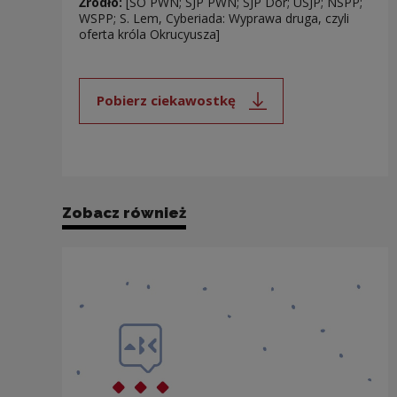
Źródło:
[SO PWN; SJP PWN; SJP Dor; USJP; NSPP;
WSPP; S. Lem, Cyberiada: Wyprawa druga, czyli
oferta króla Okrucyusza]
Pobierz ciekawostkę
Uwaga, link zostanie otwarty 
Zobacz również