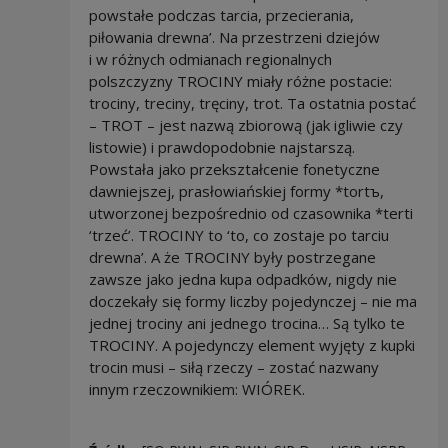
powstałe podczas tarcia, przecierania,
piłowania drewna’. Na przestrzeni dziejów
i w różnych odmianach regionalnych
polszczyzny TROCINY miały różne postacie:
trociny, treciny, tręciny, trot. Ta ostatnia postać
– TROT – jest nazwą zbiorową (jak igliwie czy
listowie) i prawdopodobnie najstarszą.
Powstała jako przekształcenie fonetyczne
dawniejszej, prasłowiańskiej formy *tortъ,
utworzonej bezpośrednio od czasownika *terti
‘trzeć’. TROCINY to ‘to, co zostaje po tarciu
drewna’. A że TROCINY były postrzegane
zawsze jako jedna kupa odpadków, nigdy nie
doczekały się formy liczby pojedynczej – nie ma
jednej trociny ani jednego trocina… Są tylko te
TROCINY. A pojedynczy element wyjęty z kupki
trocin musi – siłą rzeczy – zostać nazwany
innym rzeczownikiem: WIÓREK.