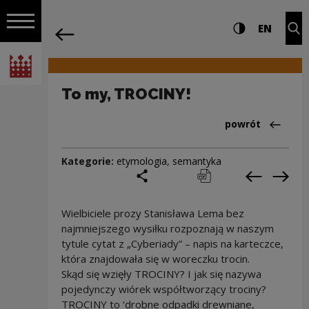
na całej stro
To my, TROCINY! | Narodowe Centrum K
Ustawienia i wyszukiw
Wysoki kontra
CHANG
Roz
EN
Nawigacja
powrót
Włącz nawigację
Narodowe Centrum Kultury
To my, TROCINY!
Powrót do:Cieka
powrót
Kategorie:
etymologia
,
semantyka
podziel się
drukuj
pobierz
Poprzedni
Nas
Wielbiciele prozy Stanisława Lema bez
najmniejszego wysiłku rozpoznają w naszym
tytule cytat z „Cyberiady” – napis na karteczce,
która znajdowała się w woreczku trocin.
Skąd się wzięły TROCINY? I jak się nazywa
pojedynczy wiórek współtworzący trociny?
TROCINY to ‘drobne odpadki drewniane,