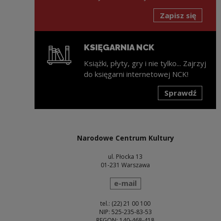
Zapisz się
KSIĘGARNIA NCK
Książki, płyty, gry i nie tylko... Zajrzyj
do księgarni internetowej NCK!
Sprawdź
Uwaga, link zostanie otwarty w nowym oknie
Narodowe Centrum Kultury
ul. Płocka 13
01-231 Warszawa
wyślij wiadomość
e-mail
tel.: (22) 21 00 100
NIP: 525-235-83-53
REGON: 140-468-418