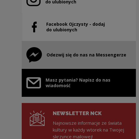
Uwaga, link zostanie otwarty w nowym oknie
do ulubionych
Facebook Ojczysty - dodaj
Uwaga, link zostanie otwarty w nowym oknie
do ulubionych
Odezwij się do nas na Messengerze
Uwaga, link zostanie otwarty w nowym oknie
Masz pytania? Napisz do nas
wiadomość
NEWSLETTER NCK
Najnowsze informacje ze świata
kultury w każdy wtorek na Twojej
skrzynce mailowej!