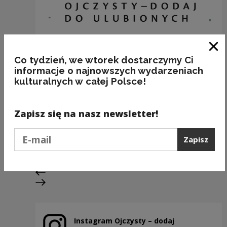
Zam
Co tydzień, we wtorek dostarczymy Ci
informacje o najnowszych wydarzeniach
kulturalnych w całej Polsce!
Zapisz się na nasz newsletter!
BAKALIE
Podaj e-mail
Kategorie:
semantyka, jedzenie
Zapisz
Poprzedni slajd
Następny slajd
Instagram Ojczysty – dodaj